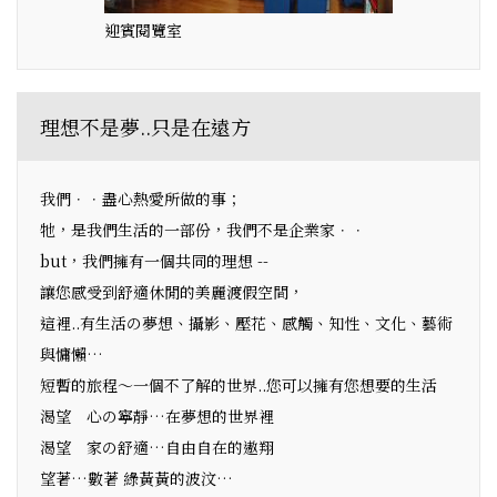
迎賓閱覽室
理想不是夢..只是在遠方
我們．．盡心熱愛所做的事；
牠，是我們生活的一部份，我們不是企業家．．
but，我們擁有一個共同的理想 --
讓您感受到舒適休閒的美麗渡假空間，
這裡..有生活の夢想、攝影、壓花、感觸、知性、文化、藝術
與慵懶…
短暫的旅程～一個不了解的世界..您可以擁有您想要的生活
渴望 心の寧靜…在夢想的世界裡
渴望 家の舒適…自由自在的遨翔
望著…數著 綠黃黃的波汶…