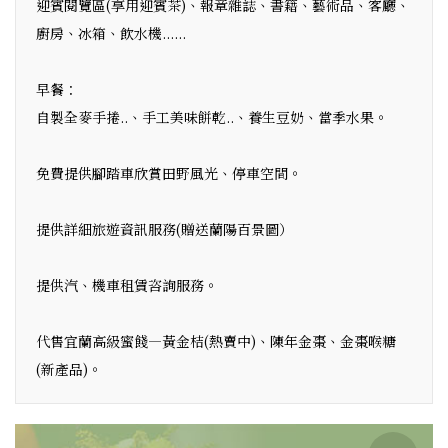
迎賓閱覽區(享用迎賓茶)、報章雜誌、書籍、藝術品、客廳、
廚房、冰箱、飲水機......
早餐：
自製全麥手捲..、手工美味餅乾..、養生豆奶、當季水果。
免費提供腳踏車欣賞田野風光、停車空間。
提供詳細旅遊資訊服務(贈送蘭陽百景圖）
提供汽、機車租賃咨詢服務。
代售宜蘭高級蜜餞—黃金桔(熱賣中)、陳年金棗、金棗喉糖
(新產品)。