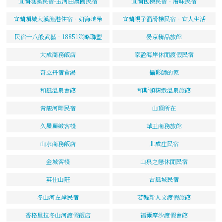
宜蘭礁溪民宿-玉河田農園民宿
宜蘭包棟民宿‧厝味民宿
宜蘭頭城大溪漁港住宿‧妍海地帶
宜蘭親子溜滑梯民宿‧宜人生活
民宿十八般武藝‧18851策略聯盟
晏京精品旅館
大成商務飯店
家盈海岸休閒渡假民宿
奇立丹宿食湯
攝影師的家
和風溫泉會館
和斯頓精緻溫泉旅館
青靚河畔民宿
山頂所在
久屋麗緻客棧
華王商務旅館
山水商務飯店
北成庄民宿
金城客棧
山泉之戀休閒民宿
英仕山莊
古風城民宿
冬山河左岸民宿
若輕新人文渡假旅館
香格里拉冬山河渡假飯店
福爾摩沙渡假會館