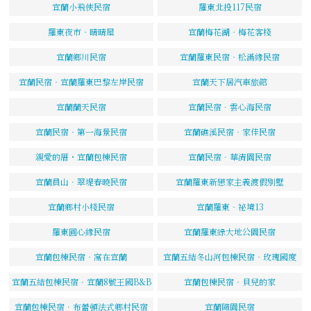
宜蘭小飛俠民宿
羅東北投117民宿
羅東夜市‧晴晴屋
宜蘭梅花湖‧梅花客棧
宜蘭鄉川民宿
宜蘭羅東民宿‧松滿緣民宿
宜蘭民宿‧宜蘭羅東巴黎左岸民宿
宜蘭天下居汽車旅館
宜蘭蘭天民宿
宜蘭民宿．雲心海民宿
宜蘭民宿‧第一海景民宿
宜蘭礁溪民宿‧家佳民宿
親愛的厝・宜蘭包棟民宿
宜蘭民宿．華清園民宿
宜蘭員山．翠堤春曉民宿
宜蘭羅東新戀家主義渡假別墅
宜蘭鄉村小棧民宿
宜蘭羅東‧祕境13
羅東圓心緣民宿
宜蘭羅東綠大地公園民宿
宜蘭包棟民宿‧窩在宜蘭
宜蘭五結冬山河包棟民宿‧玫瑰國度
宜蘭五結包棟民宿‧宜蘭8號王國B&B
宜蘭包棟民宿‧貝兒的家
宜蘭包棟民宿．布蕾頓法式鄉村民宿
宜蘭隨園民宿