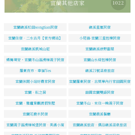
宜蘭其他店家
1022
宜蘭礁溪松田songtian民宿
礁溪星嵐民宿
宜蘭住宿‧二水古月【官方網站】
小尾貓-宜蘭三星包棟民宿
宜蘭礁溪凱城山莊
宜蘭礁溪綠野甜屋
蝶舞境安・宜蘭冬山溜滑梯親子民宿
宜蘭山水綻包棟民宿
羅東夜市‧幸福Yes
礁溪21號溫泉旅店
宜蘭休閒小站好農家民宿
宜蘭羅東民宿．古莫寧內行家田園民宿
宜蘭‧耘之居
喆園宜蘭雙語民宿
宜蘭．雅廬景觀渡假別墅
宜蘭冬山‧來住一晚親子民宿
宜蘭花鹿米民宿
宜蘭晨溪餐廳
宜蘭親子溜滑梯城堡民宿．美滿小窩
宜蘭礁溪旅店‧偶浴礁溪溫泉旅店