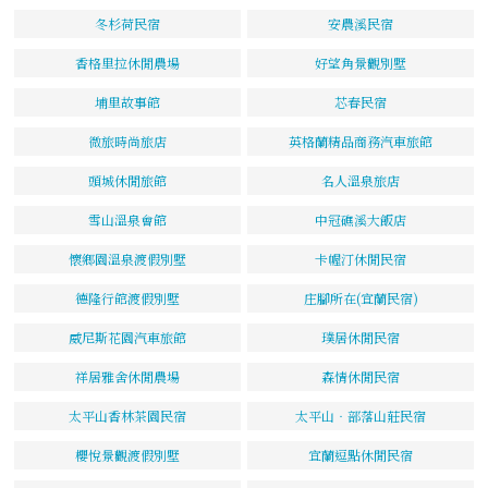
冬杉荷民宿
安農溪民宿
香格里拉休閒農場
好望角景觀別墅
埔里故事館
芯春民宿
微旅時尚旅店
英格蘭精品商務汽車旅館
頭城休閒旅館
名人溫泉旅店
雪山溫泉會館
中冠礁溪大飯店
懷鄉園溫泉渡假別墅
卡幄汀休閒民宿
德隆行館渡假別墅
庄腳所在(宜蘭民宿)
威尼斯花園汽車旅館
璞居休閒民宿
祥居雅舍休閒農場
森情休閒民宿
太平山香林茶園民宿
太平山‧部落山莊民宿
櫻悅景觀渡假別墅
宜蘭逗點休閒民宿