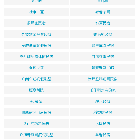
茶之鄉
茶鄉園
牡庫．夏
清馨茶園
黑煙囪民宿
娃夏民宿
外婆的家平價民宿
杏葉垣民宿
孝威豪華渡假民宿
綠庄庭園民宿
設計師的家休閒民宿
河風精緻民宿
歌德民宿
荳蔻雅築二館
宜蘭和莊渡假別墅
綠野遊蹤莊園民宿
輕塵別院
王子與公主的家
43會館
親水民宿
鳳凰宿冬山河民宿
稻香坊民宿
冬山河珍珍民宿
水園民宿
心適軒庭園渡假別墅
溫馨民宿