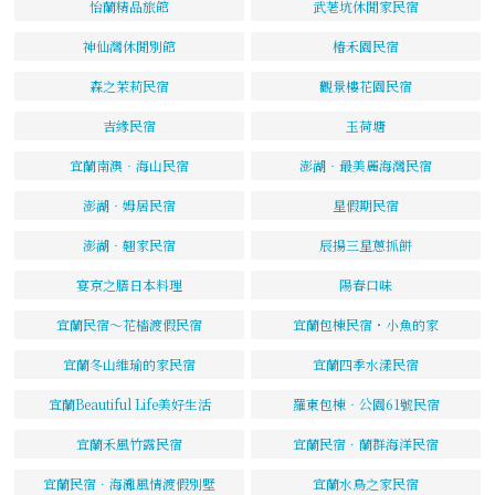
怡蘭精品旅館
武荖坑休閒家民宿
神仙灣休閒別館
椿禾園民宿
森之茉莉民宿
觀景樓花園民宿
吉緣民宿
玉荷塘
宜蘭南澳‧海山民宿
澎湖‧最美麗海灣民宿
澎湖‧姆居民宿
星假期民宿
澎湖‧翹家民宿
辰揚三星蔥抓餅
宴京之膳日本料理
陽春口味
宜蘭民宿～花檣渡假民宿
宜蘭包棟民宿・小魚的家
宜蘭冬山維瑜的家民宿
宜蘭四季水漾民宿
宜蘭Beautiful Life美好生活
羅東包棟‧公園61號民宿
宜蘭禾風竹露民宿
宜蘭民宿．蘭群海洋民宿
宜蘭民宿．海灘風情渡假別墅
宜蘭水鳥之家民宿