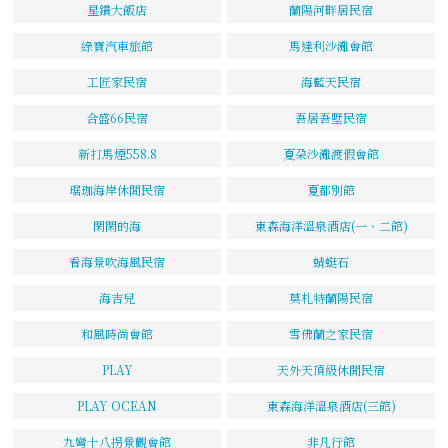
星鑽大飯店
蘭陽河畔居民宿
綠寶汽車旅館
馬達利沙灘會館
工匠家民宿
海藍天民宿
合盛66民宿
吾居吾墅民宿
新打馬煙558.8
夏朶沙灘渡假會館
琚珈海岸休閒民宿
夏都別館
閑閑的海
東森海洋溫泉酒店(一、二館)
看海景吹海風民宿
蜻蜓石
海吉兒
莫札特蘭陽民宿
和風時尚會館
雪佛蘭之家民宿
PLAY
天外天頂級休閒民宿
PLAY OCEAN
東森海洋溫泉酒店(三館)
九彎十八拐景觀會館
非凡行館