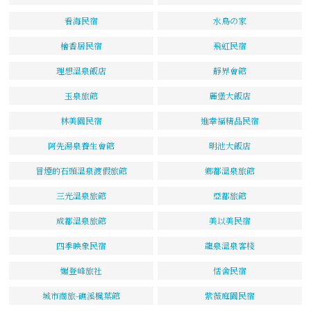
看海民宿
水鳥の家
檜香居民宿
飛虹民宿
理想溫泉飯店
靜界會館
玉泉旅館
麗堡大飯店
林美園民宿
進幸福精品民宿
阿先湯泉養生會館
明池大飯店
冒煙的石頭溫泉渡假旅館
鄉都溫泉旅館
三光溫泉旅館
亞都旅館
成都溫泉旅館
美以美民宿
四季映象民宿
龍泉溫泉客棧
媚登峰旅社
恬舍民宿
城市商旅-礁溪楓葉館
紫薇庭園民宿