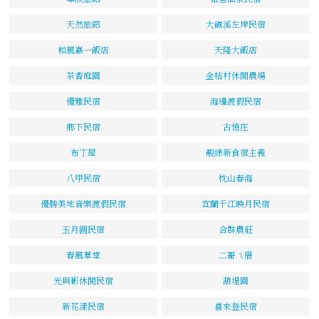
天然旅館
大礁溪左岸民宿
和風嘉一飯店
天隆大飯店
茶香庭園
金桔村休閒農場
優雅民宿
海邊渡假民宿
鄉下民宿
古憶庄
布丁屋
靚綠新食宿主義
八甲民宿
枕山春海
優勝美地音樂渡假民宿
宜蘭千江映月民宿
玉月圓民宿
合群農莊
春風草堂
二哥ㄟ厝
光與影休閒民宿
葫堤園
新花漾民宿
喜來登民宿