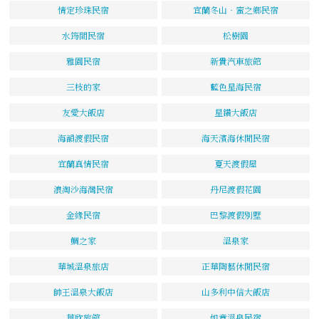
情定珍珠民宿
宜蘭冬山‧蜜之鄉民宿
水筠間民宿
松樹園
雅園民宿
新貴汽車旅館
三枝的家
藍色星海民宿
友愛大飯店
星鑽大飯店
海韻渡假民宿
海天濱海休閒民宿
宜蘭真情民宿
夏天渡假屋
浪淘沙海灣民宿
丹尼渡假花園
金緣民宿
巴黎渡假別墅
鯛之家
溫泉家
華城溫泉旅店
正華陶藝休閒民宿
帥王溫泉大飯店
山多利中信大飯店
華欣旅館
如意溫泉民宿