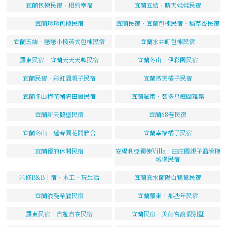
宜蘭包棟民宿‧相約幸福
宜蘭五結‧晴天娃娃民宿
宜蘭珍珍包棟民宿
宜蘭民宿‧宜蘭包棟民宿‧稻草香民宿
宜蘭五結‧戀戀小棧英式包棟民宿
宜蘭水井町包棟民宿
羅東民宿‧宜蘭天天天藍民宿
宜蘭冬山．伊彩園民宿
宜蘭民宿‧彩虹園親子民宿
宜蘭微笑橘子民宿
宜蘭冬山梅花湖清田居民宿
宜蘭羅東．智多星庭園雅築
宜蘭新天鵝堡民宿
宜蘭68巷民宿
宜蘭冬山‧蓮春園花間雅舍
宜蘭幸福橘子民宿
宜蘭優的休閒民宿
安緹利亞獨棟Villa｜田庄園親子溜滑梯
城堡民宿
米修B&B｜宿‧木工‧玩生活
宜蘭真水蘭陽白鷺鷥民宿
宜蘭浪漫希臘民宿
宜蘭羅東．那些年民宿
羅東民宿‧自遊自在民宿
宜蘭民宿．美茵宮渡假別墅