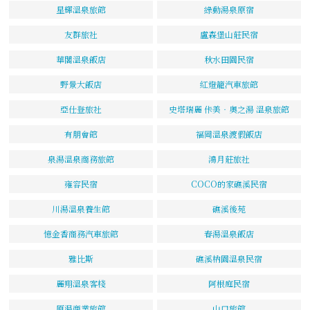
星輝溫泉旅館
綠動湯泉原宿
友群旅社
盧森堡山莊民宿
華閣溫泉飯店
秋水田園民宿
野景大飯店
紅燈籠汽車旅館
亞仕登旅社
史塔瑞麗 佧美‧奧之湯 溫泉旅館
有朋會館
福岡溫泉渡假飯店
泉湯溫泉商務旅館
鴻月莊旅社
雍容民宿
COCO的家礁溪民宿
川湯溫泉養生館
礁溪後苑
憶金香商務汽車旅館
春湯溫泉飯店
雅比斯
礁溪枘園溫泉民宿
麗翔溫泉客棧
阿根庭民宿
原湯商業旅館
山口旅館