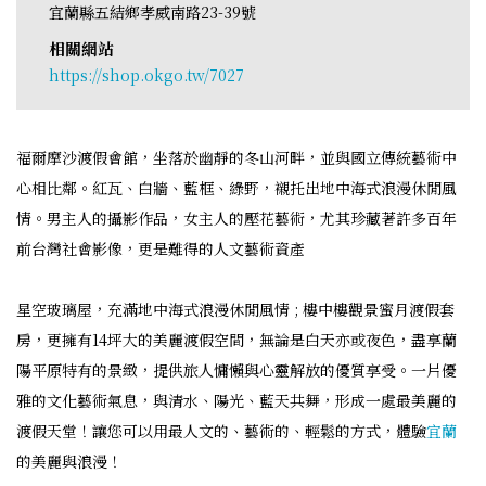
宜蘭縣五結鄉孝威南路23-39號
相關網站
https://shop.okgo.tw/7027
福爾摩沙渡假會館，坐落於幽靜的冬山河畔，並與國立傳統藝術中
心相比鄰。紅瓦、白牆、藍框、綠野，襯托出地中海式浪漫休閒風
情。男主人的攝影作品，女主人的壓花藝術，尤其珍藏著許多百年
前台灣社會影像，更是難得的人文藝術資產
星空玻璃屋，充滿地中海式浪漫休閒風情 ; 樓中樓觀景蜜月渡假套
房，更擁有14坪大的美麗渡假空間，無論是白天亦或夜色，盡享蘭
陽平原特有的景緻，提供旅人慵懶與心靈解放的優質享受。一片優
雅的文化藝術氣息，與清水、陽光、藍天共舞，形成一處最美麗的
渡假天堂！讓您可以用最人文的、藝術的、輕鬆的方式，體驗
宜蘭
的美麗與浪漫！