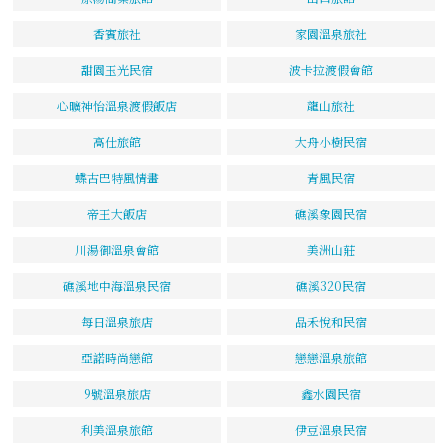
香賓旅社
家園溫泉旅社
甜園玉光民宿
波卡拉渡假會館
心曠神怡溫泉渡假飯店
龍山旅社
高仕旅館
大舟小樹民宿
蝶古巴特風情畫
青風民宿
帝王大飯店
礁溪象園民宿
川湯御溫泉會館
美洲山莊
礁溪地中海溫泉民宿
礁溪320民宿
每日溫泉旅店
品禾悅和民宿
亞諾時尚戀館
戀戀溫泉旅館
9號溫泉旅店
鑫水園民宿
利美溫泉旅館
伊豆溫泉民宿