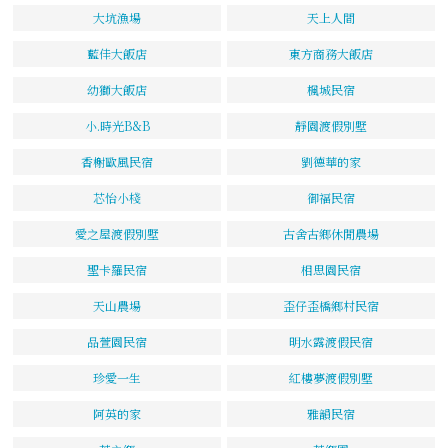
大坑漁場
天上人間
藍佳大飯店
東方商務大飯店
幼獅大飯店
楓城民宿
小.時光B&B
靜園渡假別墅
香榭歐風民宿
劉德華的家
芯怡小棧
御福民宿
愛之屋渡假別墅
古舍古鄉休閒農場
聖卡羅民宿
相思園民宿
天山農場
歪仔歪橋鄉村民宿
品萱園民宿
明水露渡假民宿
珍愛一生
紅樓夢渡假別墅
阿英的家
雅韻民宿