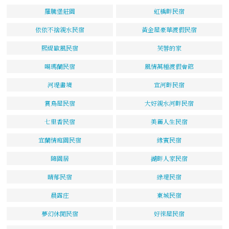
羅騰堡莊園
虹橋畔民宿
依依不捨親水民宿
黃金屋豪華渡假民宿
熙緹歐風民宿
芙蓉的家
噶瑪蘭民宿
風情萬種渡假會館
河堤畫境
宜河畔民宿
賞鳥屋民宿
大好親水河畔民宿
七里香民宿
美麗人生民宿
宜蘭情庭園民宿
緣賓民宿
隨園居
湖畔人家民宿
晴郁民宿
綠堤民宿
晨露庄
東城民宿
夢幻休閒民宿
好徠屋民宿