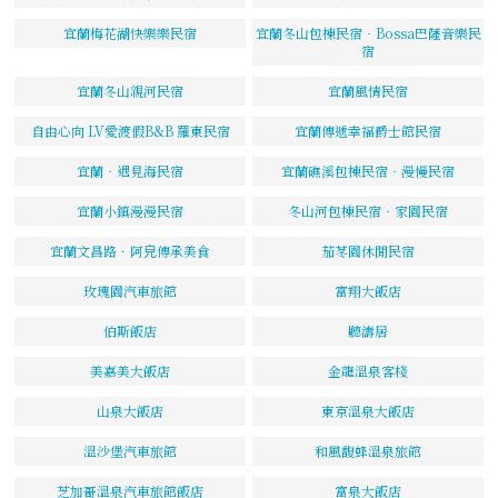
宜蘭梅花湖快樂樂民宿
宜蘭冬山包棟民宿‧Bossa巴薩音樂民
宿
宜蘭冬山親河民宿
宜蘭風情民宿
自由心向 LV愛渡假B&B 羅東民宿
宜蘭傳遞幸福爵士館民宿
宜蘭‧遇見海民宿
宜蘭礁溪包棟民宿‧漫慢民宿
宜蘭小鎮漫漫民宿
冬山河包棟民宿‧家園民宿
宜蘭文昌路．阿皃傳承美食
茄苳園休閒民宿
玫瑰園汽車旅館
富翔大飯店
伯斯飯店
聽濤居
美嘉美大飯店
金龍溫泉客棧
山泉大飯店
東京溫泉大飯店
溫沙堡汽車旅館
和風馥蜂溫泉旅館
芝加哥溫泉汽車旅館飯店
富泉大飯店