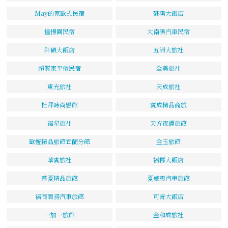
May的家歐式民宿
蘇澳大飯店
憧憬園民宿
大南澳汽車民宿
阡碩大飯店
五洲大旅社
超質家平價民宿
全美旅社
東光旅社
天成旅社
杜拜時尚戀館
賓成精品商旅
福星旅社
天方夜譚旅館
歐遊精品旅館宜蘭分館
金玉旅館
華賓旅社
福郡大飯店
慕夏精品旅館
夏威夷汽車旅館
福岡商務汽車旅館
可青大飯店
一加一旅館
金和成旅社