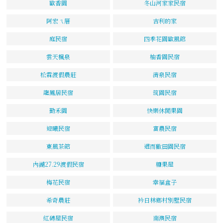
歐香園
冬山河家家民宿
阿宏ㄟ厝
吉利的家
庭民宿
四季花園歐風館
雲天楓泉
柚香園民宿
松霖渡假農莊
清泉民宿
龍鳳居民宿
筑園民宿
勤禾園
快樂休閒果園
迎曦民宿
富農民宿
東風茶館
遇而歡田園民宿
內湖27.29渡假民宿
糖果屋
梅花民宿
幸福盒子
希奇農莊
衿日林鄉村別墅民宿
紅磚屋民宿
南澳民宿