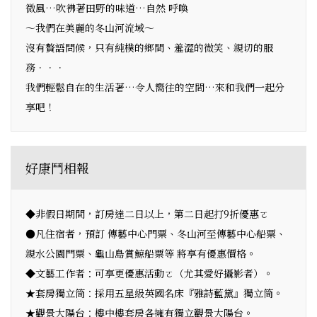
微風…吹彿著田野的味道…自然 呼喚
～我們在美麗的冬山河流域～
沒有贅語問候，只有純樸的鄉間、羞澀的微笑、親切的服
務．．．
我們輕鬆自在的生活著…令人嚮往的空間…來和我們一起分
享吧！
好康鬥相報
◆非假日期間，訂房達二日以上，第二日起打9折優惠ㄛ
●凡住宿者，預訂 傳藝中心門票、冬山河至傳藝中心船票、
親水公園門票、龜山島賞鯨船票等 將享有優惠價格。
◆文藝工作者：可享更優惠活動ㄛ（尤其愛好攝影者）。
★套房獨立筒：採用五星級英國名床『雅詩藍黛』獨立筒。
★觀景大陽台：樓中樓套房各擁有獨立觀景大陽台。