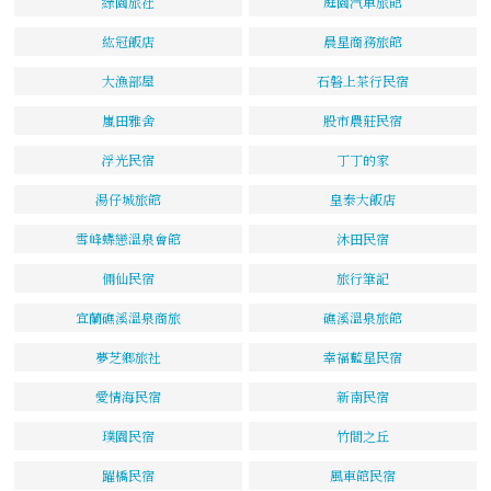
綠園旅社
庭園汽車旅館
紘冠飯店
晨星商務旅館
大漁部屋
石磐上茶行民宿
嵐田雅舍
股市農莊民宿
浮光民宿
丁丁的家
湯仔城旅館
皇泰大飯店
雪峰蝶戀溫泉會館
沐田民宿
倆仙民宿
旅行筆記
宜蘭礁溪溫泉商旅
礁溪溫泉旅館
夢芝鄉旅社
幸福藍星民宿
愛情海民宿
新南民宿
璞園民宿
竹間之丘
躍橋民宿
風車館民宿