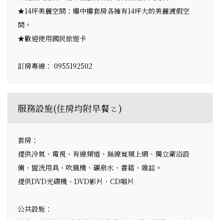
★14坪美麗空間：樓中樓套房各擁有14坪大的美麗渡假空
間。
★歡迎使用國民旅遊卡
訂房專線： 0955192502
服務設施(住房均附早餐ㄛ)
套房：
提供冷氣、電視、有線頻道、無線寬頻上網、獨立衛浴設
備、盥洗用具、吹風機、礦泉水、書籍、雜誌。
提供DVD光碟機、DVD影片、CD唱片
公共設施：