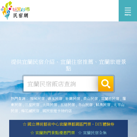
提供宜蘭民宿介紹、宜蘭住宿推薦、宜蘭旅遊景
點
熱門查詢：
頭城民宿
,
礁溪民宿
,
壯圍民宿
,
員山民宿
,
宜蘭市民宿
,
羅
東民宿
,
三星民宿
,
大同民宿
,
五結民宿
,
冬山民宿
,
蘇澳民宿
,
太平山
民宿
,
梅花湖民宿
,
國民旅遊卡特約店
☆ 國立傳統藝術中心宜蘭傳藝園區門票・DIY體驗券
☆ 宜蘭熱門景點優惠門票
☆ 宜蘭民宿全集