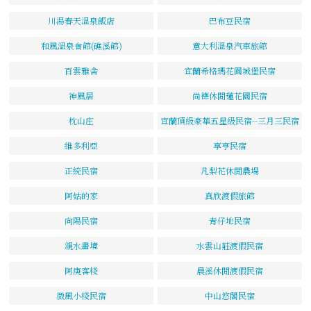
川湯春天溫泉飯店
巴布豆民宿
和風溫泉會館(礁溪館)
意大利溫泉汽車旅館
百雲雅舍
宜蘭希格瑪花園城堡民宿
神風居
尚德休閒蓮花園民宿
枕山庄
宜蘭頂級豪華五星級民宿--三月三民宿
維多利亞
享亨民宿
正統民宿
凡梨花休閒農場
阿姑的家
真欣渡假旅館
向陽民宿
青仔地民宿
親水畫境
水雲山莊渡假民宿
阿庚客棧
晨溪休閒渡假民宿
微風小棧民宿
中山悠閣民宿