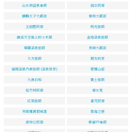
山水妍温泉會館
田念民宿
麒麟太子大飯店
春和大飯店
玉田墅民宿
明光旅館
礁溪天空島上的小木屋
金格溫泉旅館
華園溫泉旅館
長崎大飯店
大方旅館
朋友的家
福岡溫泉汽車旅館 (溫泉世家)
愛娜山莊
大漁日和
賓士旅館
桂竹林民宿
春水笈
紅葉旅館
喜芃民宿
芳緹娜渡假城堡
雲海之戀
波特立民宿
幸福99會館