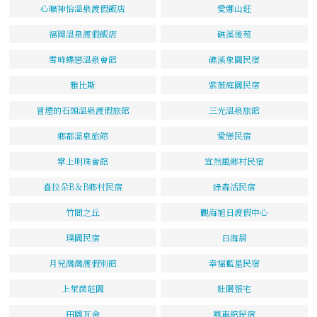
心曠神怡溫泉渡假飯店
愛娜山莊
福岡溫泉渡假飯店
礁溪後苑
雪峰蝶戀溫泉會館
礁溪象園民宿
雅比斯
紫薇庭園民宿
冒煙的石頭溫泉渡假旅館
三光溫泉旅館
鄉都溫泉旅館
愛戀民宿
掌上明珠會館
宜然風鄉村民宿
喜拉朵B＆B鄉村民宿
綠森活民宿
竹間之丘
觀海旭日渡假中心
璞園民宿
日海居
月兒灣灣渡假別館
幸福藍星民宿
上萊茵莊園
壯圍張宅
田園瓦舍
風車館民宿