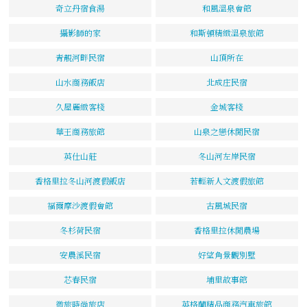
奇立丹宿食湯
和風溫泉會館
攝影師的家
和斯頓精緻溫泉旅館
青靚河畔民宿
山頂所在
山水商務飯店
北成庄民宿
久屋麗緻客棧
金城客棧
華王商務旅館
山泉之戀休閒民宿
英仕山莊
冬山河左岸民宿
香格里拉冬山河渡假飯店
若輕新人文渡假旅館
福爾摩沙渡假會館
古風城民宿
冬杉荷民宿
香格里拉休閒農場
安農溪民宿
好望角景觀別墅
芯春民宿
埔里故事館
微旅時尚旅店
英格蘭精品商務汽車旅館