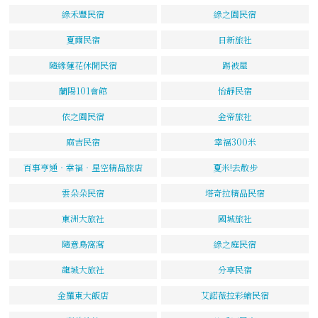
綠禾豐民宿
綠之園民宿
夏爾民宿
日新旅社
隨緣蓮花休閒民宿
踢被屋
蘭陽101會館
怡靜民宿
依之園民宿
金帝旅社
麻吉民宿
幸福300米
百事亨通‧幸福‧星空精品旅店
夏米!去散步
雲朵朵民宿
塔奇拉精品民宿
東洲大旅社
國城旅社
隨意鳥窩窩
綠之庭民宿
龍城大旅社
分享民宿
金羅東大飯店
艾諾薇拉彩繪民宿