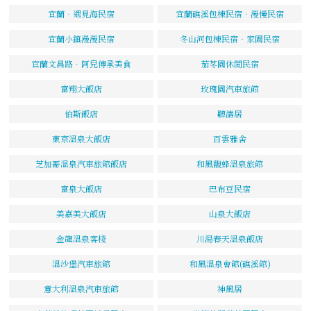
宜蘭‧遇見海民宿
宜蘭礁溪包棟民宿‧漫慢民宿
宜蘭小鎮漫漫民宿
冬山河包棟民宿‧家園民宿
宜蘭文昌路．阿皃傳承美食
茄苳園休閒民宿
富翔大飯店
玫瑰園汽車旅館
伯斯飯店
聽濤居
東京溫泉大飯店
百雲雅舍
芝加哥溫泉汽車旅館飯店
和風馥蜂溫泉旅館
富泉大飯店
巴布豆民宿
美嘉美大飯店
山泉大飯店
金龍溫泉客棧
川湯春天溫泉飯店
溫沙堡汽車旅館
和風溫泉會館(礁溪館)
意大利溫泉汽車旅館
神風居