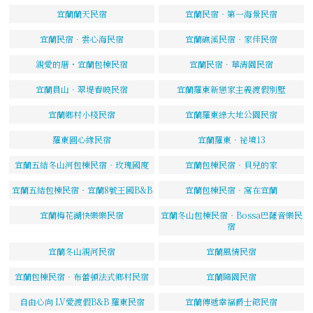
宜蘭蘭天民宿
宜蘭民宿‧第一海景民宿
宜蘭民宿．雲心海民宿
宜蘭礁溪民宿‧家佳民宿
親愛的厝・宜蘭包棟民宿
宜蘭民宿．華清園民宿
宜蘭員山．翠堤春曉民宿
宜蘭羅東新戀家主義渡假別墅
宜蘭鄉村小棧民宿
宜蘭羅東綠大地公園民宿
羅東圓心緣民宿
宜蘭羅東‧祕境13
宜蘭五結冬山河包棟民宿‧玫瑰國度
宜蘭包棟民宿‧貝兒的家
宜蘭五結包棟民宿‧宜蘭8號王國B&B
宜蘭包棟民宿‧窩在宜蘭
宜蘭梅花湖快樂樂民宿
宜蘭冬山包棟民宿‧Bossa巴薩音樂民
宿
宜蘭冬山親河民宿
宜蘭風情民宿
宜蘭包棟民宿．布蕾頓法式鄉村民宿
宜蘭隨園民宿
自由心向 LV愛渡假B&B 羅東民宿
宜蘭傳遞幸福爵士館民宿