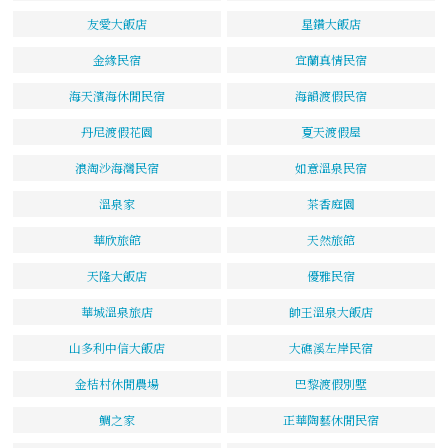
友愛大飯店
星鑽大飯店
金緣民宿
宜蘭真情民宿
海天濱海休閒民宿
海韻渡假民宿
丹尼渡假花園
夏天渡假屋
浪淘沙海灣民宿
如意溫泉民宿
溫泉家
茶香庭園
華欣旅館
天然旅館
天隆大飯店
優雅民宿
華城溫泉旅店
帥王溫泉大飯店
山多利中信大飯店
大礁溪左岸民宿
金桔村休閒農場
巴黎渡假別墅
鯛之家
正華陶藝休閒民宿