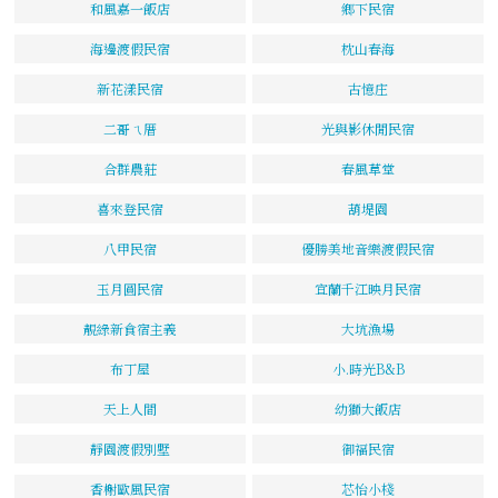
和風嘉一飯店
鄉下民宿
海邊渡假民宿
枕山春海
新花漾民宿
古憶庄
二哥ㄟ厝
光與影休閒民宿
合群農莊
春風草堂
喜來登民宿
葫堤園
八甲民宿
優勝美地音樂渡假民宿
玉月圓民宿
宜蘭千江映月民宿
靚綠新食宿主義
大坑漁場
布丁屋
小.時光B&B
天上人間
幼獅大飯店
靜園渡假別墅
御福民宿
香榭歐風民宿
芯怡小棧