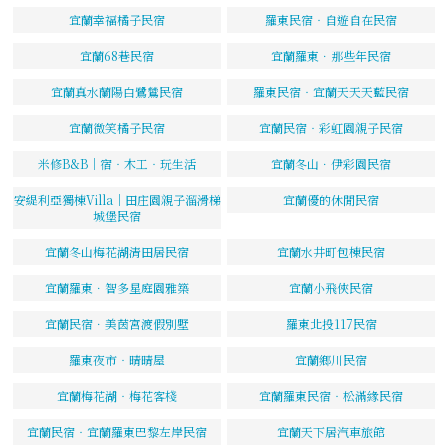
宜蘭幸福橘子民宿
羅東民宿‧自遊自在民宿
宜蘭68巷民宿
宜蘭羅東．那些年民宿
宜蘭真水蘭陽白鷺鷥民宿
羅東民宿‧宜蘭天天天藍民宿
宜蘭微笑橘子民宿
宜蘭民宿‧彩虹園親子民宿
米修B&B｜宿‧木工‧玩生活
宜蘭冬山．伊彩園民宿
安緹利亞獨棟Villa｜田庄園親子溜滑梯
宜蘭優的休閒民宿
城堡民宿
宜蘭冬山梅花湖清田居民宿
宜蘭水井町包棟民宿
宜蘭羅東．智多星庭園雅築
宜蘭小飛俠民宿
宜蘭民宿．美茵宮渡假別墅
羅東北投117民宿
羅東夜市‧晴晴屋
宜蘭鄉川民宿
宜蘭梅花湖‧梅花客棧
宜蘭羅東民宿‧松滿緣民宿
宜蘭民宿‧宜蘭羅東巴黎左岸民宿
宜蘭天下居汽車旅館