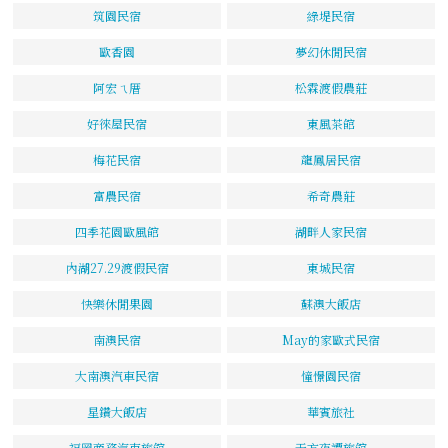
筑園民宿
綠堤民宿
歐香園
夢幻休閒民宿
阿宏ㄟ厝
松霖渡假農莊
好徠屋民宿
東風茶館
梅花民宿
龍鳳居民宿
富農民宿
希奇農莊
四季花園歐風館
湖畔人家民宿
內湖27.29渡假民宿
東城民宿
快樂休閒果園
蘇澳大飯店
南澳民宿
May的家歐式民宿
大南澳汽車民宿
憧憬園民宿
星鑽大飯店
華賓旅社
福岡商務汽車旅館
天方夜譚旅館