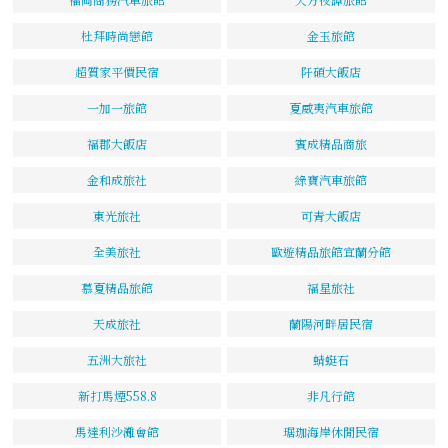
杜拜時尚戀館
金玉旅館
超質家平價民宿
阡碩大飯店
一加一旅館
夏威夷汽車旅館
福郡大飯店
賓成精品商旅
金和成旅社
綠寶汽車旅館
東光旅社
可青大飯店
全美旅社
歐遊精品旅館宜蘭分館
慕夏精品旅館
福星旅社
天成旅社
蘭陽河畔居民宿
五洲大旅社
蜻蜓石
新打馬煙558.8
非凡行館
馬達利沙灘會館
琚珈海岸休閒民宿