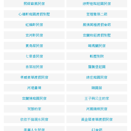
熙緹歐風民宿
綠野遊蹤莊園民宿
心適軒庭園渡假別墅
荳蔻雅築二館
虹橋畔民宿
風情萬種渡假會館
宜河畔民宿
宜蘭和莊渡假別墅
賞鳥屋民宿
噶瑪蘭民宿
七里香民宿
輕塵別院
杏葉垣民宿
羅騰堡莊園
孝威豪華渡假民宿
綠庄庭園民宿
河堤畫境
隨園居
宜蘭情庭園民宿
王子與公主的家
芙蓉的家
河風精緻民宿
依依不捨親水民宿
黃金屋豪華渡假民宿
美麗人生民宿
43會館