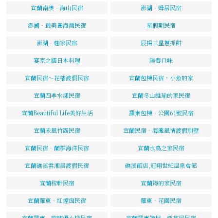
宜蘭南澳‧海山民宿
澎湖‧姆居民宿
澎湖‧最美麗海灣民宿
星假期民宿
澎湖‧翹家民宿
辰揚三星蔥抓餅
宴京之膳日本料理
陽春口味
宜蘭民宿～花檣渡假民宿
宜蘭包棟民宿・小魚的家
宜蘭四季水漾民宿
宜蘭冬山維瑜的家民宿
宜蘭Beautiful Life美好生活
羅東包棟‧公園61號民宿
宜蘭禾風竹露民宿
宜蘭民宿．海灘風情渡假別墅
宜蘭民宿．蘭群海洋民宿
宜蘭水鳥之家民宿
宜蘭礁溪雲湘居渡假民宿
礁溪飯店,冠翔世紀溫泉會館
宜蘭稼軒民宿
宜蘭筠的家民宿
宜蘭羅東．紅煙囪民宿
羅東‧花園民宿
宜蘭羅東．歐嗨優小棧民宿
宜蘭羅東箱根．亞蔓尼民宿