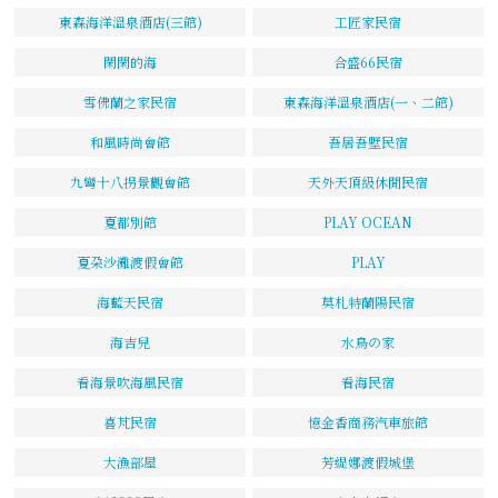
東森海洋溫泉酒店(三館)
工匠家民宿
閑閑的海
合盛66民宿
雪佛蘭之家民宿
東森海洋溫泉酒店(一、二館)
和風時尚會館
吾居吾墅民宿
九彎十八拐景觀會館
天外天頂級休閒民宿
夏都別館
PLAY OCEAN
夏朶沙灘渡假會館
PLAY
海藍天民宿
莫札特蘭陽民宿
海吉兒
水鳥の家
看海景吹海風民宿
看海民宿
喜芃民宿
憶金香商務汽車旅館
大漁部屋
芳緹娜渡假城堡