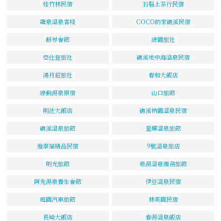
桂竹林民宿
石磐上茶行民宿
龍泉溫泉客棧
COCO的家礁溪民宿
靜界會館
綠園旅社
亞仕登旅社
礁溪地中海溫泉民宿
鴻月莊旅社
春和大飯店
綠動湯泉原宿
山口旅館
明池大飯店
礁溪枘園溫泉民宿
礁溪溫泉旅館
星輝溫泉旅館
進幸福精品民宿
9號溫泉旅店
明光旅館
泉湯溫泉商務旅館
阿先湯泉養生會館
伊豆溫泉民宿
庭園汽車旅館
林美園民宿
長崎大飯店
春湯溫泉飯店