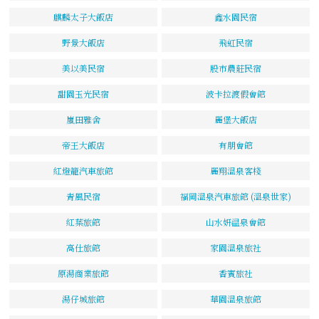
麒麟太子大飯店
鑫水園民宿
野景大飯店
飛虹民宿
美以美民宿
股市農莊民宿
甜園玉光民宿
波卡拉渡假會館
嵐田雅舍
麗堡大飯店
帝王大飯店
有朋會館
紅燈籠汽車旅館
麗翔溫泉客棧
青風民宿
福岡溫泉汽車旅館 (溫泉世家)
紅葉旅館
山水妍温泉會館
高仕旅館
家園溫泉旅社
原湯商業旅館
香賓旅社
湯仔城旅館
華園溫泉旅館