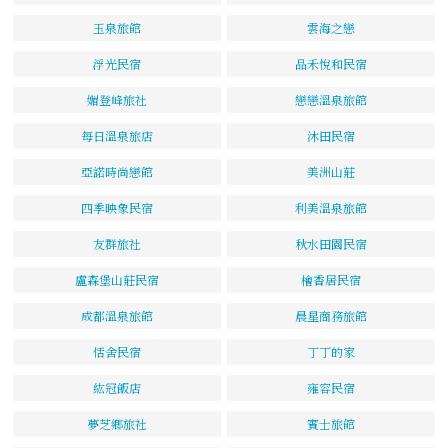
玉泉旅館
雲海之戀
浮光民宿
品禾悅和民宿
媚登峰旅社
戀戀溫泉旅館
每日溫泉旅店
沐田民宿
亞諾時尚戀館
美洲山莊
四季映象民宿
利美溫泉旅館
友群旅社
秋水田園民宿
盧森堡山莊民宿
檜香居民宿
成都溫泉旅館
晨星商務旅館
恬舍民宿
丁丁的家
紘冠飯店
雍容民宿
夢芝鄉旅社
賓士旅館