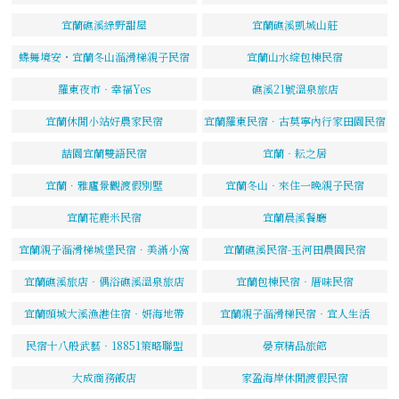
宜蘭礁溪綠野甜屋
宜蘭礁溪凱城山莊
蝶舞境安・宜蘭冬山溜滑梯親子民宿
宜蘭山水綻包棟民宿
羅東夜市‧幸福Yes
礁溪21號溫泉旅店
宜蘭休閒小站好農家民宿
宜蘭羅東民宿．古莫寧內行家田園民宿
喆園宜蘭雙語民宿
宜蘭‧耘之居
宜蘭．雅廬景觀渡假別墅
宜蘭冬山‧來住一晚親子民宿
宜蘭花鹿米民宿
宜蘭晨溪餐廳
宜蘭親子溜滑梯城堡民宿．美滿小窩
宜蘭礁溪民宿-玉河田農園民宿
宜蘭礁溪旅店‧偶浴礁溪溫泉旅店
宜蘭包棟民宿‧厝味民宿
宜蘭頭城大溪漁港住宿‧妍海地帶
宜蘭親子溜滑梯民宿‧宜人生活
民宿十八般武藝‧18851策略聯盟
晏京精品旅館
大成商務飯店
家盈海岸休閒渡假民宿