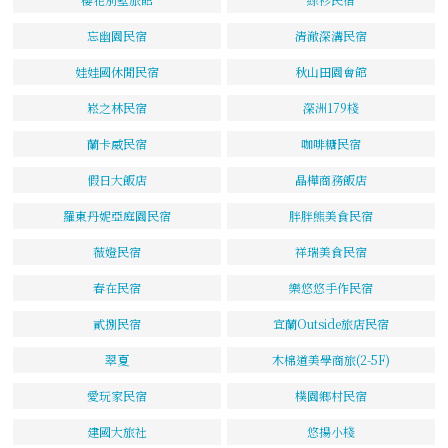
忘幽園民宿
清澈深溝民宿
娃娃國休閒民宿
秋山田園會館
崧之林民宿
深洲179棧
蘭卡威民宿
咖啡糖民宿
假日大飯店
晶樺商務飯店
羅東丹妮亞庭園民宿
胖胖熊美食民宿
薇嬁民宿
祥瑞美食民宿
春在民宿
樂悠悠手作民宿
貳捌民宿
宜蘭Outside旅店民宿
翠夏
木棉道美學商旅(2-5F)
愛玩家民宿
樸園鄉村民宿
建國大旅社
悠揚小棧