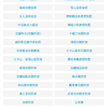
頭城休閒旅館
雪山溫泉會館
名人溫泉旅店
懷鄉園溫泉渡假別墅
中冠礁溪大飯店
德隆行館渡假別墅
庄腳所在(宜蘭民宿)
卡幄汀休閒民宿
威尼斯花園汽車旅館
璞居休閒民宿
祥居雅舍休閒農場
太平山香林茶園民宿
太平山‧部落山莊民宿
櫻悅景觀渡假別墅
森情休閒民宿
怡蘭精品旅館
宜蘭逗點休閒民宿
椿禾園民宿
神仙灣休閒別館
觀景樓花園民宿
森之茉莉民宿
武荖坑休閒家民宿
吉緣民宿
玉荷塘