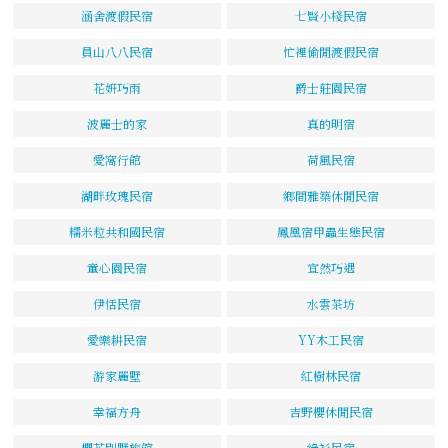
涵舍渡假民宿
七賢小棧民宿
員山八八民宿
忙裡偷閒渡假民宿
花姸巧雨
爵士莊園民宿
波麗士的家
真的明宿
愛窩行館
荷風民宿
湖畔玫瑰民宿
鄉間雅築休閒民宿
糯米粒共和國民宿
鳳凰宿甲蟲生態民宿
童心園民宿
宜然巧遇
伊恬民宿
水雲茶坊
愛樂耕民宿
YY木工民宿
游家麗墅
紅樹林民宿
幸福方舟
吉野櫻休閒民宿
櫻花別墅旅館
綠衫民宿