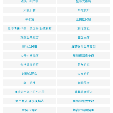
礁溪320民宿
皇泰大飯店
大漁日和
亞都旅館
春水笈
玉田墅民宿
史塔瑞麗 佧美‧奧之湯 溫泉旅館
旅行筆記
理想溫泉飯店
田念民宿
波特立民宿
宜蘭礁溪溫泉商旅
大舟小樹民宿
川湯御溫泉會館
金格溫泉旅館
朋友的家
阿根庭民宿
大方旅館
龍山旅社
倆仙民宿
礁溪天空島上的小木屋
華閣溫泉飯店
城市商旅-礁溪楓葉館
川湯溫泉養生館
幸福99會館
蝶古巴特風情畫