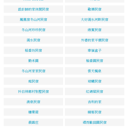
設計師的家休閒民宿
歌德民宿
鳳凰宿冬山河民宿
大好親水河畔民宿
冬山河珍珍民宿
緣賓民宿
親水民宿
外婆的家平價民宿
稻香坊民宿
幸福盒子
勤禾園
柚香園民宿
冬山河家家民宿
雲天楓泉
庭民宿
迎曦民宿
衿日林鄉村別墅民宿
紅磚屋民宿
清泉民宿
吉利的家
糖果屋
晴郁民宿
晨露庄
遇而歡田園民宿