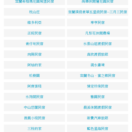
宜蘭希格瑪花園城堡民宿
尚德休閒蓮花園民宿
枕山庄
宜蘭頂級豪華五星級民宿--三月三民宿
維多利亞
享亨民宿
正統民宿
凡梨花休閒農場
青仔地民宿
水雲山莊渡假民宿
向陽民宿
真欣渡假旅館
阿姑的家
親水畫境
松樹園
宜蘭冬山‧蜜之鄉民宿
阿庚客棧
情定珍珠民宿
水筠間民宿
雅園民宿
中山悠閣民宿
晨溪休閒渡假民宿
微風小棧民宿
新貴汽車旅館
三枝的家
藍色星海民宿