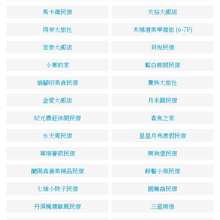
馬卡龍民宿
天裕大飯店
同榮大旅社
木棉道美學商旅 (6-7F)
宜泰大飯店
貝悅民宿
小草的家
藍白鄉間民宿
貓腳印美食民宿
貴族大旅社
金愛大飯店
月禾園民宿
紀元農莊休閒民宿
香魚之家
水天需民宿
星星月亮渡假民宿
華瑞薈館民宿
樂狗堡民宿
蘭陽真善美精品民宿
靜馨小築民宿
七妹小院子民宿
圓舞曲民宿
丹頂楓塘歐風民宿
三星兩憶