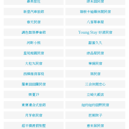
嘉美旅社
綠禾田民宿
新堡汽車旅館
箱根卡迪爾休閒民宿
春天民宿
八客單車屋
調色盤築夢會館
Young Stay 好漾民宿
河畔小熊
甜蜜久久
星苑庭園民宿
綠品屋民宿
大粒丸民宿
寧揚民宿
西樺商務客棧
築民宿
羅東田田圈民宿
三合休閒忠心
樂夏19
立崎大飯店
東寶複合式旅館
紐約紐約田野民宿
月牙泉民宿
芭蕉院子
超平價渡假別墅
意來居民宿