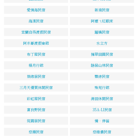
愛情海民宿
新南民宿
海濱民宿
阿嬤ㄟ紅眠床
宜蘭自得渡假民宿
躍橋民宿
阿米哥渡假會館
水立方
布丁屋民宿
擁翠田園民宿
梧月行館
隱居山林民宿
築緣居民宿
豐綠民宿
三月天優質休閒民宿
殊苑行館
彩虹屋民宿
清田休閒民宿
富良野民宿
35A-LI民宿
筑園居民宿
慢‧停留
亞爾民宿
亞維儂民宿