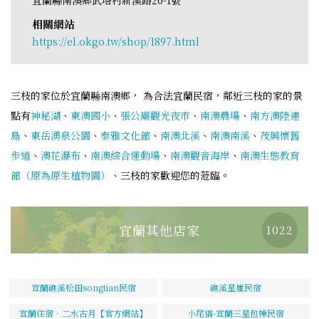
相關網站
https://el.okgo.tw/shop/1897.html
三枝的家位於宜蘭縣南澳鄉， 為合法宜蘭民宿，鄰近三枝的家的景
點有
神秘湖
、
東澳國小
、
張公廟觀光夜市
、
南澳農場
、
南方澳陸連
島
、
東岳湧泉公園
、
泰雅文化館
、
南澳北溪
、
南澳南溪
、
茂興懷舊
步道
、
澳花瀑布
、
南澳綜合運動場
、
南澳觀音海岸
、
南澳生態教育
館（原為原生植物園）
、三枝的家歡迎您的蒞臨。
宜蘭其他店家
1022
宜蘭礁溪松田songtian民宿
礁溪星嵐民宿
宜蘭住宿‧二水古月【官方網站】
小尾貓-宜蘭三星包棟民宿