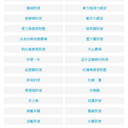
楓城民宿
東方商務大飯店
劉德華的家
藍佳大飯店
愛之屋渡假別墅
相思園民宿
古舍古鄉休閒農場
聖卡羅民宿
明水露渡假民宿
天山農場
珍愛一生
歪仔歪橋鄉村民宿
品萱園民宿
紅樓夢渡假別墅
阿英的家
牡庫．夏
黑煙囪民宿
茶鄉園
茶之鄉
娃夏民宿
清馨茶園
雅韻民宿
溫馨民宿
水園民宿