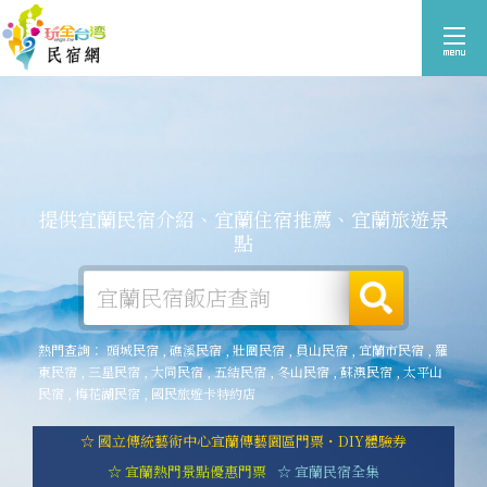
提供宜蘭民宿介紹、宜蘭住宿推薦、宜蘭旅遊景
點
熱門查詢：
頭城民宿
,
礁溪民宿
,
壯圍民宿
,
員山民宿
,
宜蘭市民宿
,
羅
東民宿
,
三星民宿
,
大同民宿
,
五結民宿
,
冬山民宿
,
蘇澳民宿
,
太平山
民宿
,
梅花湖民宿
,
國民旅遊卡特約店
☆ 國立傳統藝術中心宜蘭傳藝園區門票・DIY體驗券
☆ 宜蘭熱門景點優惠門票
☆ 宜蘭民宿全集