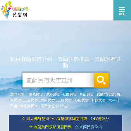
提供宜蘭民宿介紹、宜蘭住宿推薦、宜蘭旅遊景
點
熱門查詢：
頭城民宿
,
礁溪民宿
,
壯圍民宿
,
員山民宿
,
宜蘭市民宿
,
羅
東民宿
,
三星民宿
,
大同民宿
,
五結民宿
,
冬山民宿
,
蘇澳民宿
,
太平山
民宿
,
梅花湖民宿
,
國民旅遊卡特約店
☆ 國立傳統藝術中心宜蘭傳藝園區門票・DIY體驗券
☆ 宜蘭熱門景點優惠門票
☆ 宜蘭民宿全集