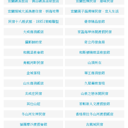
宜蘭礁溪旅店‧偶浴礁溪溫泉旅店
宜蘭包棟民宿‧厝味民宿
宜蘭頭城大溪漁港住宿‧妍海地帶
宜蘭親子溜滑梯民宿‧宜人生活
民宿十八般武藝‧18851策略聯盟
晏京精品旅館
大成商務飯店
家盈海岸休閒渡假民宿
攝影師的家
奇立丹宿食湯
和風溫泉會館
和斯頓精緻溫泉旅館
青靚河畔民宿
山頂所在
金城客棧
華王商務旅館
山水商務飯店
久屋麗緻客棧
北成庄民宿
山泉之戀休閒民宿
英仕山莊
若輕新人文渡假旅館
冬山河左岸民宿
香格里拉冬山河渡假飯店
福爾摩沙渡假會館
古風城民宿