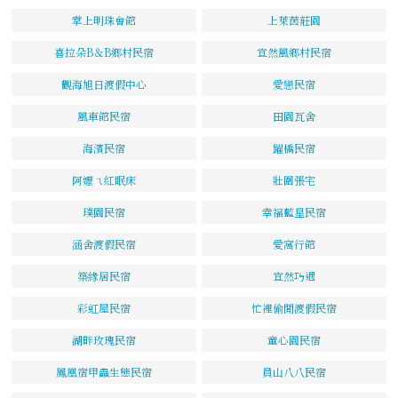
掌上明珠會館
上萊茵莊園
喜拉朵B＆B鄉村民宿
宜然風鄉村民宿
觀海旭日渡假中心
愛戀民宿
風車館民宿
田園瓦舍
海濱民宿
躍橋民宿
阿嬤ㄟ紅眠床
壯圍張宅
璞園民宿
幸福藍星民宿
涵舍渡假民宿
愛窩行館
築緣居民宿
宜然巧遇
彩虹屋民宿
忙裡偷閒渡假民宿
湖畔玫瑰民宿
童心園民宿
鳳凰宿甲蟲生態民宿
員山八八民宿