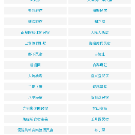
天然旅館
優雅民宿
華欣旅館
鯛之家
正華陶藝休閒民宿
天隆大飯店
巴黎渡假別墅
海邊渡假民宿
鄉下民宿
古憶庄
葫堤園
合群農莊
大坑漁場
喜來登民宿
二哥ㄟ厝
春風草堂
八甲民宿
新花漾民宿
光與影休閒民宿
枕山春海
靚綠新食宿主義
玉月圓民宿
優勝美地音樂渡假民宿
布丁屋