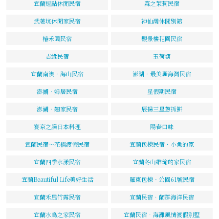
宜蘭逗點休閒民宿
森之茉莉民宿
武荖坑休閒家民宿
神仙灣休閒別館
椿禾園民宿
觀景樓花園民宿
吉緣民宿
玉荷塘
宜蘭南澳‧海山民宿
澎湖‧最美麗海灣民宿
澎湖‧姆居民宿
星假期民宿
澎湖‧翹家民宿
辰揚三星蔥抓餅
宴京之膳日本料理
陽春口味
宜蘭民宿～花檣渡假民宿
宜蘭包棟民宿・小魚的家
宜蘭四季水漾民宿
宜蘭冬山維瑜的家民宿
宜蘭Beautiful Life美好生活
羅東包棟‧公園61號民宿
宜蘭禾風竹露民宿
宜蘭民宿．蘭群海洋民宿
宜蘭水鳥之家民宿
宜蘭民宿．海灘風情渡假別墅