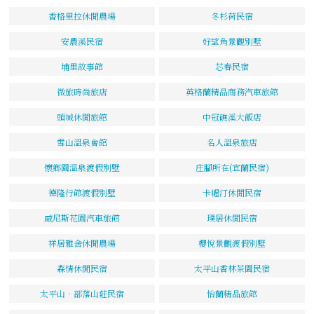
香格里拉休閒農場
冬杉荷民宿
安農溪民宿
好望角景觀別墅
埔里故事館
芯春民宿
微旅時尚旅店
英格蘭精品商務汽車旅館
頭城休閒旅館
中冠礁溪大飯店
雪山溫泉會館
名人溫泉旅店
懷鄉園溫泉渡假別墅
庄腳所在(宜蘭民宿)
德隆行館渡假別墅
卡幄汀休閒民宿
威尼斯花園汽車旅館
璞居休閒民宿
祥居雅舍休閒農場
櫻悅景觀渡假別墅
森情休閒民宿
太平山香林茶園民宿
太平山‧部落山莊民宿
怡蘭精品旅館