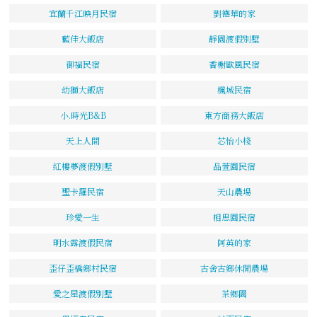
宜蘭千江映月民宿
劉德華的家
藍佳大飯店
靜園渡假別墅
御福民宿
香榭歐風民宿
幼獅大飯店
楓城民宿
小.時光B&B
東方商務大飯店
天上人間
芯怡小棧
紅樓夢渡假別墅
品萱園民宿
聖卡羅民宿
天山農場
珍愛一生
相思園民宿
明水露渡假民宿
阿英的家
歪仔歪橋鄉村民宿
古舍古鄉休閒農場
愛之屋渡假別墅
茶鄉園