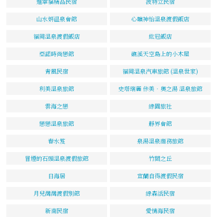
進幸福精品民宿
波特立民宿
山水妍温泉會館
心曠神怡溫泉渡假飯店
福岡溫泉渡假飯店
紘冠飯店
亞諾時尚戀館
礁溪天空島上的小木屋
青風民宿
福岡溫泉汽車旅館 (溫泉世家)
利美溫泉旅館
史塔瑞麗 佧美‧奧之湯 溫泉旅館
雲海之戀
綠園旅社
戀戀溫泉旅館
靜界會館
春水笈
泉湯溫泉商務旅館
冒煙的石頭溫泉渡假旅館
竹間之丘
日海居
宜蘭自得渡假民宿
月兒灣灣渡假別館
綠森活民宿
新南民宿
愛情海民宿