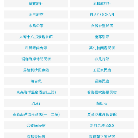
華賓旅社
金和成旅社
金玉旅館
PLAY OCEAN
水鳥の家
吾居吾墅民宿
九彎十八拐景觀會館
夏都別館
和風時尚會館
莫札特蘭陽民宿
琚珈海岸休閒民宿
非凡行館
馬達利沙灘會館
工匠家民宿
海吉兒
看海民宿
東森海洋溫泉酒店(三館)
看海景吹海風民宿
PLAY
蜻蜓石
東森海洋溫泉酒店(一、二館)
夏朶沙灘渡假會館
合盛66民宿
新打馬煙558.8
海藍天民宿
雪佛蘭之家民宿