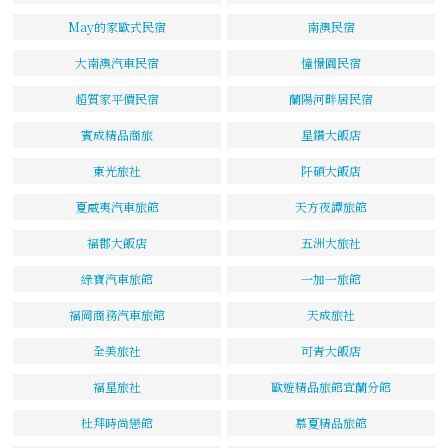
May的家歐式民宿
南澳民宿
大南澳汽車民宿
憧憬園民宿
超質家平價民宿
蘭陽河畔居民宿
賓成精品商旅
星鑽大飯店
東光旅社
阡碩大飯店
夏威夷汽車旅館
天方夜譚旅館
福郡大飯店
五洲大旅社
綠寶汽車旅館
一加一旅館
福岡商務汽車旅館
天成旅社
全美旅社
可青大飯店
福星旅社
歐遊精品旅館宜蘭分館
杜拜時尚戀館
慕夏精品旅館