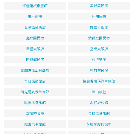
紅燈籠汽車旅館
美以美民宿
賓士旅館
沐田民宿
春湯溫泉飯店
野景大飯店
鑫水園民宿
紫薇庭園民宿
麗堡大飯店
皇泰大飯店
阿根庭民宿
旅行筆記
宜蘭礁溪溫泉商旅
桂竹林民宿
每日溫泉旅店
憶金香商務汽車旅館
阿先湯泉養生會館
龍山旅社
礁溪溫泉旅館
湯仔城旅館
幸福99會館
金格溫泉旅館
庭園汽車旅館
芳緹娜渡假城堡