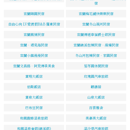
宿
宜蘭隨園民宿
宜蘭梅花湖快樂樂民宿
自由心向 LV愛渡假B&B 羅東民宿
宜蘭冬山親河民宿
宜蘭風情民宿
宜蘭傳遞幸福爵士館民宿
宜蘭‧遇見海民宿
宜蘭礁溪包棟民宿‧漫慢民宿
宜蘭小鎮漫漫民宿
冬山河包棟民宿‧家園民宿
宜蘭文昌路．阿皃傳承美食
茄苳園休閒民宿
富翔大飯店
玫瑰園汽車旅館
伯斯飯店
聽濤居
富泉大飯店
山泉大飯店
巴布豆民宿
百雲雅舍
和風馥蜂溫泉旅館
美嘉美大飯店
和風溫泉會館(礁溪館)
溫沙堡汽車旅館