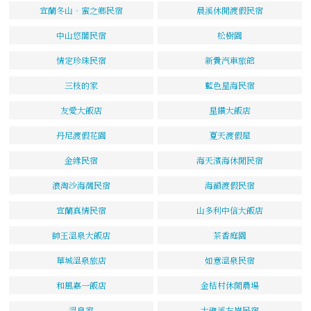
宜蘭冬山‧蜜之鄉民宿
晨溪休閒渡假民宿
中山悠閣民宿
松樹園
情定珍珠民宿
新貴汽車旅館
三枝的家
藍色星海民宿
友愛大飯店
星鑽大飯店
丹尼渡假花園
夏天渡假屋
金緣民宿
海天濱海休閒民宿
浪淘沙海灣民宿
海韻渡假民宿
宜蘭真情民宿
山多利中信大飯店
帥王溫泉大飯店
茶香庭園
華城溫泉旅店
如意溫泉民宿
和風嘉一飯店
金桔村休閒農場
溫泉家
大礁溪左岸民宿