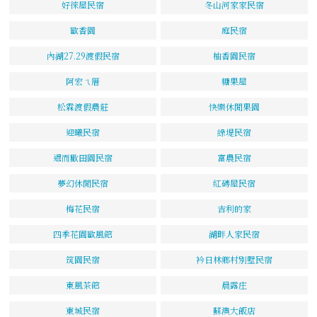
好徠屋民宿
冬山河家家民宿
歐香園
庭民宿
內湖27.29渡假民宿
柚香園民宿
阿宏ㄟ厝
糖果屋
松霖渡假農莊
快樂休閒果園
迎曦民宿
綠堤民宿
遇而歡田園民宿
富農民宿
夢幻休閒民宿
紅磚屋民宿
梅花民宿
吉利的家
四季花園歐風館
湖畔人家民宿
筑園民宿
衿日林鄉村別墅民宿
東風茶館
晨露庄
東城民宿
蘇澳大飯店