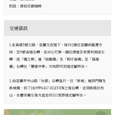
附設：鄧伯花廊咖啡
交通資訊
1.走高速5號公路，宜蘭交流道下，接192線往宜蘭或龍潭方
向，至9號省道右轉，走10公尺第一個紅綠燈全家便利商店左
轉，經「橘之鄉」過「結龍橋」及「刺仔崙橋」至「協進
廟」右轉往「慧燈中學」方向即可到達庄腳所在。
2.由宜蘭市中山路「台銀」右轉直行，往「新城」過西門橋及
新城橋，到了(台9甲64)7-ELEVEN之後右轉，走同新路往枕
山，在慶安廟左後方直走約3公里即達庄腳所在。