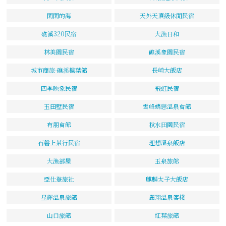
閑閑的海
天外天頂級休閒民宿
礁溪320民宿
大漁日和
林美園民宿
礁溪象園民宿
城市商旅-礁溪楓葉館
長崎大飯店
四季映象民宿
飛虹民宿
玉田墅民宿
雪峰蝶戀溫泉會館
有朋會館
秋水田園民宿
石磐上茶行民宿
理想溫泉飯店
大漁部屋
玉泉旅館
亞仕登旅社
麒麟太子大飯店
星輝溫泉旅館
麗翔溫泉客棧
山口旅館
紅葉旅館