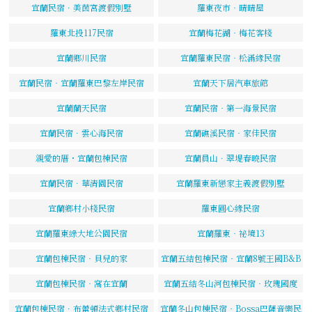
宜蘭民宿．美茵宮渡假別墅
羅東夜市‧晴晴屋
羅東北投117民宿
宜蘭梅花湖‧梅花客棧
宜蘭鄉川民宿
宜蘭羅東民宿‧松滿緣民宿
宜蘭民宿‧宜蘭羅東巴黎左岸民宿
宜蘭天下居汽車旅館
宜蘭蘭天民宿
宜蘭民宿‧第一海景民宿
宜蘭民宿．雲心海民宿
宜蘭礁溪民宿‧家佳民宿
親愛的厝・宜蘭包棟民宿
宜蘭員山．翠堤春曉民宿
宜蘭民宿．華清園民宿
宜蘭羅東新戀家主義渡假別墅
宜蘭鄉村小棧民宿
羅東圓心緣民宿
宜蘭羅東綠大地公園民宿
宜蘭羅東‧祕境13
宜蘭包棟民宿‧貝兒的家
宜蘭五結包棟民宿‧宜蘭8號王國B&B
宜蘭包棟民宿‧窩在宜蘭
宜蘭五結冬山河包棟民宿‧玫瑰國度
宜蘭包棟民宿．布蕾頓法式鄉村民宿
宜蘭冬山包棟民宿‧Bossa巴薩音樂民