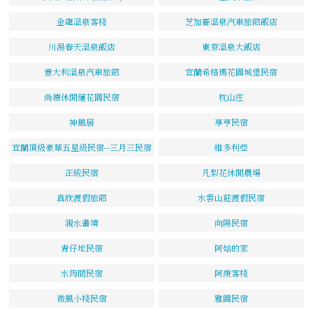
金龍溫泉客棧
芝加哥溫泉汽車旅館飯店
川湯春天溫泉飯店
東京溫泉大飯店
意大利溫泉汽車旅館
宜蘭希格瑪花園城堡民宿
尚德休閒蓮花園民宿
枕山庄
神風居
享亨民宿
宜蘭頂級豪華五星級民宿--三月三民宿
維多利亞
正統民宿
凡梨花休閒農場
真欣渡假旅館
水雲山莊渡假民宿
親水畫境
向陽民宿
青仔地民宿
阿姑的家
水筠間民宿
阿庚客棧
微風小棧民宿
雅園民宿