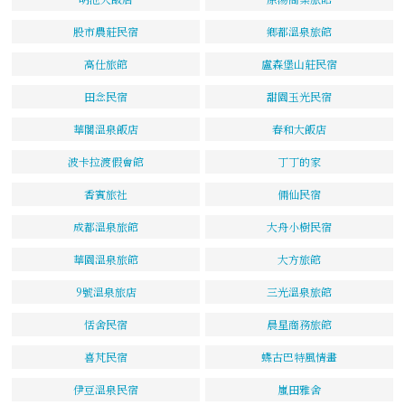
股市農莊民宿
鄉都溫泉旅館
高仕旅館
盧森堡山莊民宿
田念民宿
甜園玉光民宿
華閣溫泉飯店
春和大飯店
波卡拉渡假會館
丁丁的家
香賓旅社
倆仙民宿
成都溫泉旅館
大舟小樹民宿
華園溫泉旅館
大方旅館
9號溫泉旅店
三光溫泉旅館
恬舍民宿
晨星商務旅館
喜芃民宿
蝶古巴特風情畫
伊豆溫泉民宿
嵐田雅舍