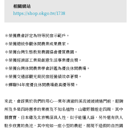
相關網站
https://shop.okgo.tw/1738
＊榮獲農會評定為特等民宿示範戶。
＊榮獲總統參觀休閒農業成果農家。
＊榮獲台灣生態教育農園協會優質農園。
＊榮獲經濟部工業局創意生活事業優良獎。
＊榮獲台灣休閒農業學會評鑑為優良休閒農場。
＊榮獲交通部觀光局民宿經營績效卓著獎。
＊蟬聯94年度優良休閒農場最高優等獎。
來此，會訝異於我們的用心---常年清澈的溪流緩緩繞過門前，眼睛
所及多是四時應季的果樹及不知名植物，山雞野鵝遊走四周，其中
鵝寶寶、日本雞及北京鴨深具人性，似乎能懂人語，另外還有供人
駐步欣賞的魚池，其中宛如一座小型的農莊，展現不造假的自然園