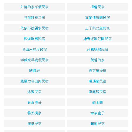
外婆的家平價民宿
溫馨民宿
荳蔻雅築二館
宜蘭情庭園民宿
依依不捨親水民宿
王子與公主的家
熙緹歐風民宿
綠野遊蹤莊園民宿
冬山河珍珍民宿
河風精緻民宿
孝威豪華渡假民宿
芙蓉的家
隨園居
杏葉垣民宿
鳳凰宿冬山河民宿
噶瑪蘭民宿
緣賓民宿
龍鳳居民宿
希奇農莊
勤禾園
雲天楓泉
幸福盒子
清泉民宿
晴郁民宿