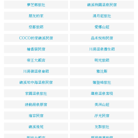
夢芝鄉旅社
礁溪枘園溫泉民宿
朋友的家
鴻月莊旅社
亞都旅館
愛娜山莊
COCO的家礁溪民宿
品禾悅和民宿
檜香居民宿
川湯溫泉養生館
帝王大飯店
明光旅館
川湯御溫泉會館
雅比斯
礁溪地中海溫泉民宿
媚登峰旅社
家園溫泉旅社
龍泉溫泉客棧
綠動湯泉原宿
美洲山莊
雍容民宿
浮光民宿
礁溪後苑
友群旅社
明池大飯店
原湯商業旅館