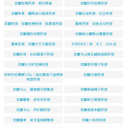
宜蘭包棟民宿‧相約幸福
宜蘭珍珍包棟民宿
宜蘭美景．蘭陽溪口海景民宿
宜蘭五結民宿‧紅豆民宿
宜蘭民宿‧宜蘭包棟民宿‧稻草香民宿
羅東民宿‧自遊自在民宿
宜蘭優的休閒民宿
宜蘭真水蘭陽白鷺鷥民宿
羅東民宿‧宜蘭天天天藍民宿
米修B&B｜宿‧木工‧玩生活
宜蘭民宿‧彩虹園親子民宿
宜蘭冬山梅花湖清田居民宿
宜蘭水井町包棟民宿
宜蘭微笑橘子民宿
安緹利亞獨棟Villa｜田庄園親子溜滑梯
宜蘭68巷民宿
城堡民宿
宜蘭冬山‧蓮春園花間雅舍
宜蘭幸福橘子民宿
宜蘭羅東．那些年民宿
宜蘭新天鵝堡民宿
宜蘭冬山．伊彩園民宿
宜蘭浪漫希臘民宿
宜蘭羅東．智多星庭園雅築
宜蘭小飛俠民宿