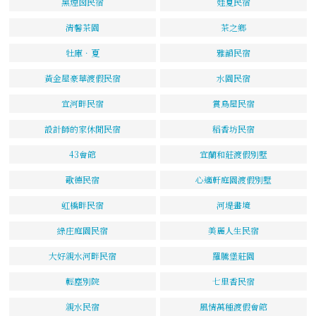
黑煙囪民宿
娃夏民宿
清馨茶園
茶之鄉
牡庫．夏
雅韻民宿
黃金屋豪華渡假民宿
水園民宿
宜河畔民宿
賞鳥屋民宿
設計師的家休閒民宿
稻香坊民宿
43會館
宜蘭和莊渡假別墅
歌德民宿
心適軒庭園渡假別墅
虹橋畔民宿
河堤畫境
綠庄庭園民宿
美麗人生民宿
大好親水河畔民宿
羅騰堡莊園
輕塵別院
七里香民宿
親水民宿
風情萬種渡假會館