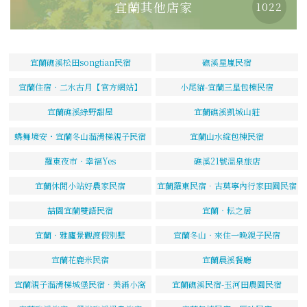
宜蘭其他店家
1022
宜蘭礁溪松田songtian民宿
礁溪星嵐民宿
宜蘭住宿‧二水古月【官方網站】
小尾貓-宜蘭三星包棟民宿
宜蘭礁溪綠野甜屋
宜蘭礁溪凱城山莊
蝶舞境安・宜蘭冬山溜滑梯親子民宿
宜蘭山水綻包棟民宿
羅東夜市‧幸福Yes
礁溪21號溫泉旅店
宜蘭休閒小站好農家民宿
宜蘭羅東民宿．古莫寧內行家田園民宿
喆園宜蘭雙語民宿
宜蘭‧耘之居
宜蘭．雅廬景觀渡假別墅
宜蘭冬山‧來住一晚親子民宿
宜蘭花鹿米民宿
宜蘭晨溪餐廳
宜蘭親子溜滑梯城堡民宿．美滿小窩
宜蘭礁溪民宿-玉河田農園民宿