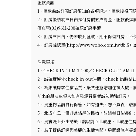
匯款資訊
1．匯款前請詳閱訂房須知的各項規定，匯款後視同
2．訂房後請於三日內預付房價五成訂金，匯款後煩
傳真至(03)9611-230確認訂房手續
3．訂房三日內，仍未收到匯款，則不保留訂房，不
4．訂房確認單(http://www.wobo.com.tw/北成
注意事項
1．CHECK IN：PM 3：00／CHECK OUT：AM 11
2．請確實遵守check in out時間，check 
3．為維護房客住宿品質，嚴禁任意增加住宿人數、
前來的朋友或親人如有吸煙習慣者請勿勉強訂房。
4．貴重物品請自行保管，如有遺失，恕不負責，敬
5．北成庄是一個非常清靜的民宿，故請每日清晨8 ：
6．貴賓晚上外出請於11點以前回北成庄，北成庄住
7．為了提供舒適與美觀的生活空間，房間設施有擺