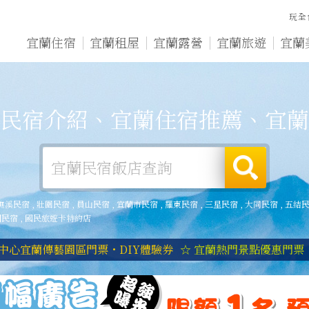
玩全
宜蘭住宿
宜蘭租屋
宜蘭露營
宜蘭旅遊
宜蘭
民宿介紹、宜蘭住宿推薦、宜蘭
礁溪民宿
,
壯圍民宿
,
員山民宿
,
宜蘭市民宿
,
羅東民宿
,
三星民宿
,
大同民宿
,
五結
湖民宿
,
國民旅遊卡特約店
中心宜蘭傳藝園區門票・DIY體驗券
☆ 宜蘭熱門景點優惠門票