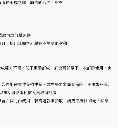
有服務不周之處，請告訴我們，謝謝！
訂單取消或訂單延期
個月，採用延期之訂單恕不接受退款動
造成雙方不便，恕不退還訂成，訂金可延至下一次訂房使用，也
如遇地震導致交通中斷、或中央氣象局發佈陸上颱風警報等..
以電話聯絡本民宿人員取消訂房。
留六個月內使用；若需退款則扣取手續費每房$100元，餘額