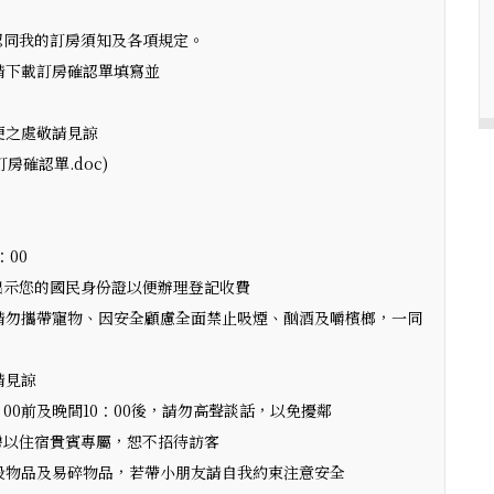
認同我的訂房須知及各項規定。
請下載訂房確認單填寫並
便之處敬請見諒
庄訂房確認單.doc)
：00
in時請出示您的國民身份證以便辦理登記收費
請勿攜帶寵物、因安全顧慮全面禁止吸煙、酗酒及嚼檳榔，一同
請見諒
00前及晚間10：00後，請勿高聲談話，以免擾鄰
房以住宿貴賓專屬，恕不招待訪客
設物品及易碎物品，若帶小朋友請自我約束注意安全