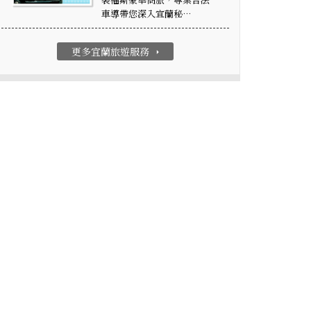
車導帶您深入宜蘭秘…
更多宜蘭旅遊服務
arrow_right