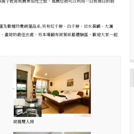
事親子教育或農業知性之旅，推薦您就可以利用一日或兩日的假
白蓮及數種珍貴碗蓮品系,另有紅千瓣、白千瓣、出水黃鸝、大灑
荷、畫荷的最佳去處，另本場闢有荷葉紙藝體驗區，歡迎大家一起
荷風雙人房