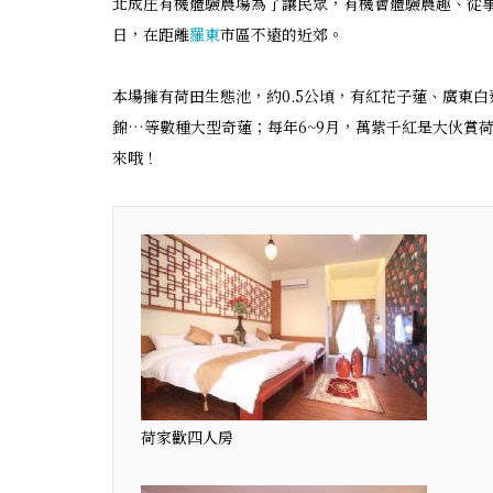
北成庄有機體驗農場為了讓民眾，有機會體驗農趣、從
日，在距離
羅東
市區不遠的近郊。
本場擁有荷田生態池，約0.5公頃，有紅花子蓮、廣東
錦…等數種大型奇蓮；每年6~9月，萬紫千紅是大伙賞
來哦！
荷家歡四人房