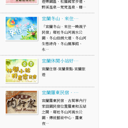
遊樂園區、松羅國家步道、
野溪溫泉－梵梵溫泉、棲…
宜蘭冬山‧來住…
「宜蘭冬山‧來住一晚親子
民宿」鄰近冬山河親水公
園、冬山伯朗大道、冬山河
生態綠舟、冬山風箏館、
永…
宜蘭休閒小站好…
宜蘭住宿-宜蘭景點-宜蘭旅
遊
宜蘭羅東民宿．…
宜蘭羅東民宿．古莫寧內行
家田園民宿位置羅東和五結
之間，鄰近冬山河親水公
園、傳統藝術中心、羅東
夜…