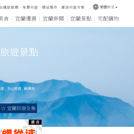
language
繁體中文
台灣旅遊網
免費刊登
網站製作‧廣告刊登方案
美食
宜蘭優惠
宜蘭新聞
宜蘭景點
宅配購物
旅遊景點
民宿
,
冬山民宿
,
蘇澳民
☆ 宜蘭民宿全集