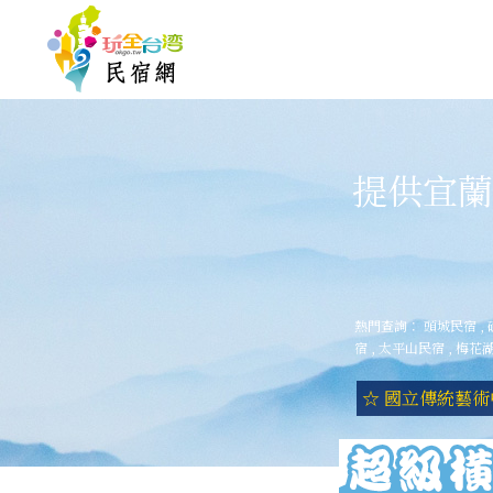
提供宜蘭
熱門查詢：
頭城民宿
,
宿
,
太平山民宿
,
梅花
☆ 國立傳統藝術