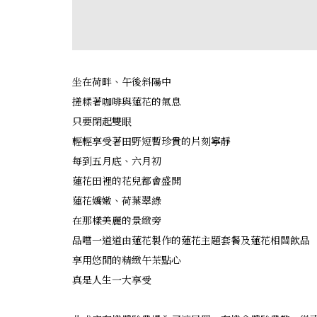
坐在荷畔、午後斜陽中
搓糅著咖啡與蓮花的氣息
只要閉起雙眼
輕輕享受著田野短暫珍貴的片刻寧靜
每到五月底、六月初
蓮花田裡的花兒都會盛開
蓮花嬌嫩、荷葉翠綠
在那樣美麗的景緻旁
品嚐一道道由蓮花製作的蓮花主題套餐及蓮花相關飲品
享用悠閒的精緻午茶點心
真是人生一大享受