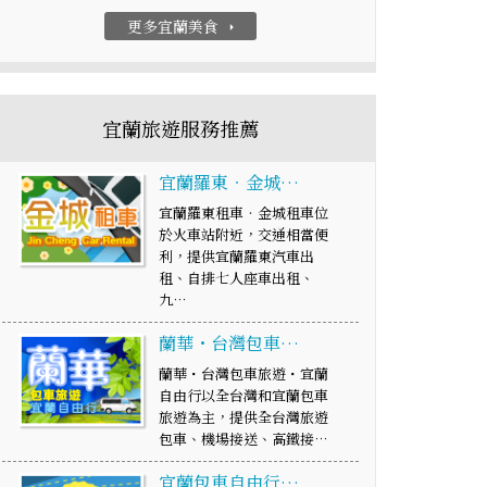
更多宜蘭美食
arrow_right
宜蘭旅遊服務推薦
宜蘭羅東‧金城…
宜蘭羅東租車‧金城租車位
於火車站附近，交通相當便
利，提供宜蘭羅東汽車出
租、自排七人座車出租、
九…
蘭華・台灣包車…
蘭華・台灣包車旅遊・宜蘭
自由行以全台灣和宜蘭包車
旅遊為主，提供全台灣旅遊
包車、機場接送、高鐵接…
宜蘭包車自由行…