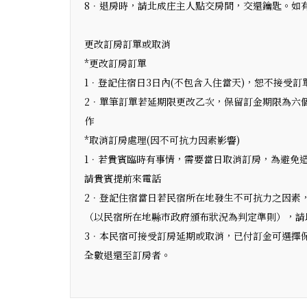
8．退房時，請北成庄主人點交房間，交還鑰匙。如
更改訂房訂單或取消
*更改訂房訂單
1．登記住宿日3日內(不包含入住當天)，恕不接受
2．單筆訂單若延期限更改乙次，保留訂金期限為六
作
*取消訂房處理(因不可抗力因素影響)
1．若貴賓臨時有事情，需要當日取消訂房，為避免
請貴賓提前來電話
2．登記住宿當日若民宿所在地發生不可抗力之因素，
（以民宿所在地縣市政府頒布狀況為判定準則），請
3．本民宿可接受訂房延期或取消，已付訂金可選擇保
全數退還至訂房者。