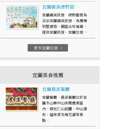
宜蘭礁溪綠野甜…
宜蘭礁溪民宿‧綠野甜屋為
合法宜蘭礁溪民宿，為獨棟
別墅建築，園區占地寬廣，
提供宜蘭民宿、宜蘭住宿…
更多宜蘭住宿
arrow_right
宜蘭美食推薦
宜蘭晨溪餐廳
宜蘭餐廳‧晨溪餐廳位於宜
蘭冬山鄉中山休閒農業區
內，鄰近仁山苗圃、中山瀑
布、福林宮及梅花湖等景
點…