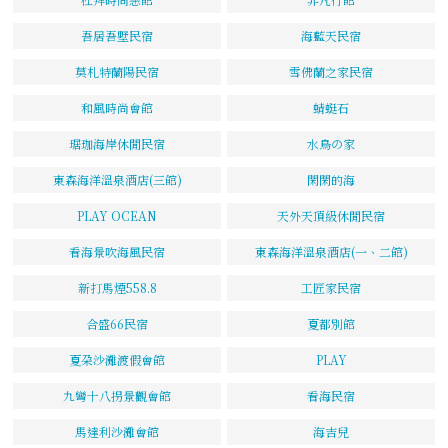
吾居吾墅民宿
海藍天民宿
莫札特蘭陽民宿
雪佛蘭之家民宿
和風時尚會館
蜻蜓石
琚珈海岸休閒民宿
水鳥の家
東森海洋溫泉酒店(三館)
閑閑的海
PLAY OCEAN
天外天頂級休閒民宿
看海景吹海風民宿
東森海洋溫泉酒店(一、二館)
新打馬煙558.8
工匠家民宿
合盛66民宿
夏都別館
夏朶沙灘渡假會館
PLAY
九彎十八拐景觀會館
看海民宿
馬達利沙灘會館
海吉兒