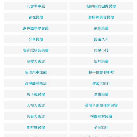
八客單車屋
紐約紐約田野民宿
春在民宿
胖胖熊美食民宿
調色盤築夢會館
貳捌民宿
分享民宿
甜蜜久久
塔奇拉精品民宿
悠揚小棧
金愛大飯店
怡靜民宿
新堡汽車旅館
超平價渡假別墅
晶樺商務飯店
建國大旅社
馬卡龍民宿
夏爾民宿
天裕大飯店
箱根卡迪爾休閒民宿
假日大飯店
樸園鄉村民宿
咖啡糖民宿
金帝旅社