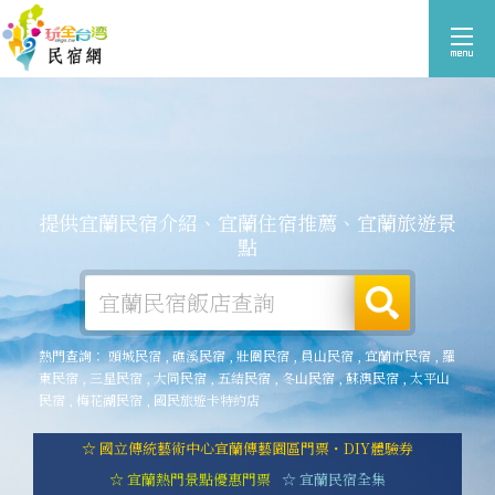
提供宜蘭民宿介紹、宜蘭住宿推薦、宜蘭旅遊景
點
熱門查詢：
頭城民宿
,
礁溪民宿
,
壯圍民宿
,
員山民宿
,
宜蘭市民宿
,
羅
東民宿
,
三星民宿
,
大同民宿
,
五結民宿
,
冬山民宿
,
蘇澳民宿
,
太平山
民宿
,
梅花湖民宿
,
國民旅遊卡特約店
☆ 國立傳統藝術中心宜蘭傳藝園區門票・DIY體驗券
☆ 宜蘭熱門景點優惠門票
☆ 宜蘭民宿全集