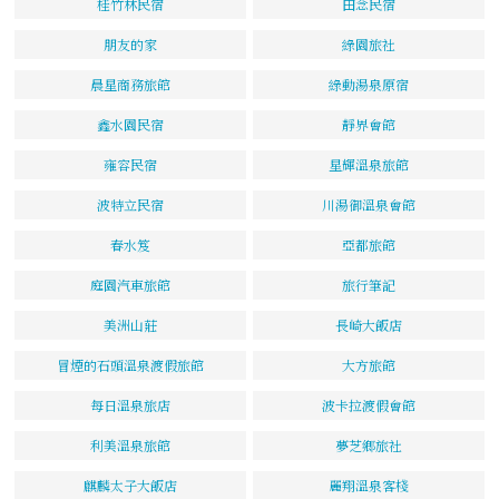
桂竹林民宿
田念民宿
朋友的家
綠園旅社
晨星商務旅館
綠動湯泉原宿
鑫水園民宿
靜界會館
雍容民宿
星輝溫泉旅館
波特立民宿
川湯御溫泉會館
春水笈
亞都旅館
庭園汽車旅館
旅行筆記
美洲山莊
長崎大飯店
冒煙的石頭溫泉渡假旅館
大方旅館
每日溫泉旅店
波卡拉渡假會館
利美溫泉旅館
夢芝鄉旅社
麒麟太子大飯店
麗翔溫泉客棧