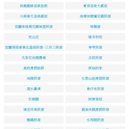
和風馥蜂溫泉旅館
東京溫泉大飯店
川湯春天溫泉飯店
尚德休閒蓮花園民宿
宜蘭希格瑪花園城堡民宿
神風居
枕山庄
維多利亞
宜蘭頂級豪華五星級民宿--三月三民宿
享亨民宿
凡梨花休閒農場
正統民宿
真欣渡假旅館
阿姑的家
向陽民宿
水雲山莊渡假民宿
親水畫境
青仔地民宿
松樹園
阿庚客棧
情定珍珠民宿
晨溪休閒渡假民宿
雅園民宿
水筠間民宿