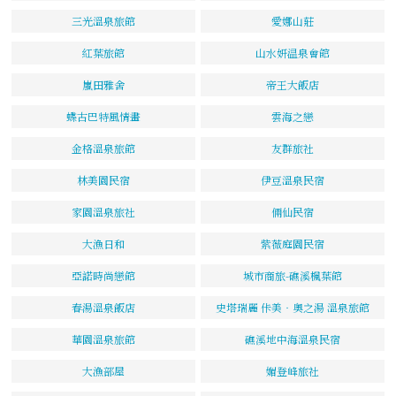
三光溫泉旅館
愛娜山莊
紅葉旅館
山水妍温泉會館
嵐田雅舍
帝王大飯店
蝶古巴特風情畫
雲海之戀
金格溫泉旅館
友群旅社
林美園民宿
伊豆溫泉民宿
家園溫泉旅社
倆仙民宿
大漁日和
紫薇庭園民宿
亞諾時尚戀館
城市商旅-礁溪楓葉館
春湯溫泉飯店
史塔瑞麗 佧美‧奧之湯 溫泉旅館
華園溫泉旅館
礁溪地中海溫泉民宿
大漁部屋
媚登峰旅社