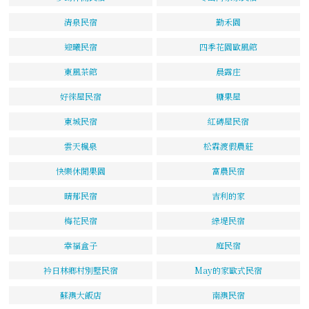
清泉民宿
勤禾園
迎曦民宿
四季花園歐風館
東風茶館
晨露庄
好徠屋民宿
糖果屋
東城民宿
紅磚屋民宿
雲天楓泉
松霖渡假農莊
快樂休閒果園
富農民宿
晴郁民宿
吉利的家
梅花民宿
綠堤民宿
幸福盒子
庭民宿
衿日林鄉村別墅民宿
May的家歐式民宿
蘇澳大飯店
南澳民宿