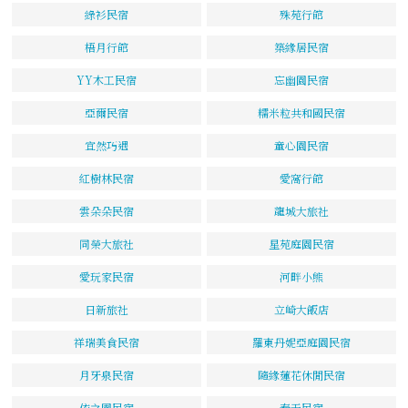
綠衫民宿
殊苑行館
梧月行館
築緣居民宿
YY木工民宿
忘幽園民宿
亞爾民宿
糯米粒共和國民宿
宜然巧遇
童心園民宿
紅樹林民宿
愛窩行館
雲朵朵民宿
龍城大旅社
同榮大旅社
星苑庭園民宿
愛玩家民宿
河畔小熊
日新旅社
立崎大飯店
祥瑞美食民宿
羅東丹妮亞庭園民宿
月牙泉民宿
隨緣蓮花休閒民宿
依之園民宿
春天民宿