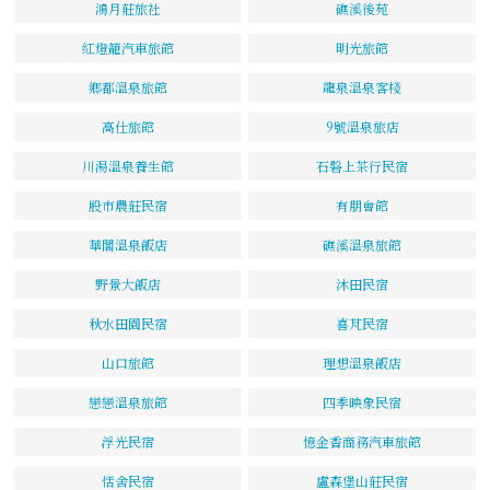
鴻月莊旅社
礁溪後苑
紅燈籠汽車旅館
明光旅館
鄉都溫泉旅館
龍泉溫泉客棧
高仕旅館
9號溫泉旅店
川湯溫泉養生館
石磐上茶行民宿
股市農莊民宿
有朋會館
華閣溫泉飯店
礁溪溫泉旅館
野景大飯店
沐田民宿
秋水田園民宿
喜芃民宿
山口旅館
理想溫泉飯店
戀戀溫泉旅館
四季映象民宿
浮光民宿
憶金香商務汽車旅館
恬舍民宿
盧森堡山莊民宿