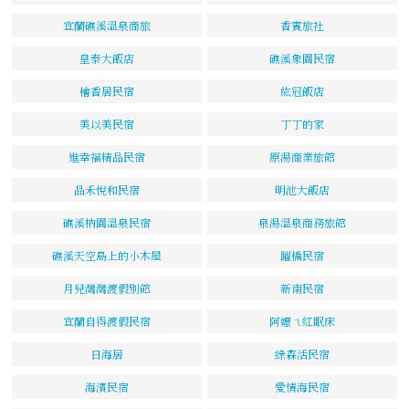
宜蘭礁溪溫泉商旅
香賓旅社
皇泰大飯店
礁溪象園民宿
檜香居民宿
紘冠飯店
美以美民宿
丁丁的家
進幸福精品民宿
原湯商業旅館
品禾悅和民宿
明池大飯店
礁溪枘園溫泉民宿
泉湯溫泉商務旅館
礁溪天空島上的小木屋
躍橋民宿
月兒灣灣渡假別館
新南民宿
宜蘭自得渡假民宿
阿嬤ㄟ紅眠床
日海居
綠森活民宿
海濱民宿
愛情海民宿