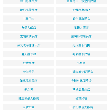
中山悠閣民宿
宜蘭冬山‧蜜之鄉民宿
微風小棧民宿
新貴汽車旅館
三枝的家
藍色星海民宿
友愛大飯店
星鑽大飯店
宜蘭真情民宿
浪淘沙海灣民宿
海天濱海休閒民宿
丹尼渡假花園
夏天渡假屋
海韻渡假民宿
金緣民宿
溫泉家
天然旅館
正華陶藝休閒民宿
如意溫泉民宿
金桔村休閒農場
鯛之家
華城溫泉旅店
帥王溫泉大飯店
優雅民宿
茶香庭園
山多利中信大飯店