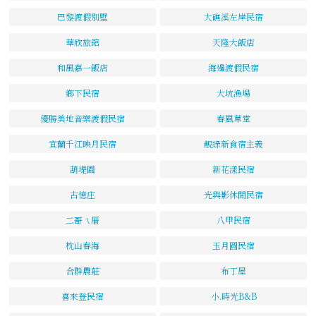
巴黎渡假別墅
大礁溪左岸民宿
華欣旅館
天隆大飯店
和風嘉一飯店
海邊渡假民宿
鄉下民宿
大坑漁場
優勝美地音樂渡假民宿
春風草堂
宜蘭千江映月民宿
靚綠新食宿主義
葫堤園
新花漾民宿
古憶庄
光與影休閒民宿
二哥ㄟ厝
八甲民宿
枕山春海
玉月圓民宿
合群農莊
布丁屋
喜來登民宿
小.時光B&B