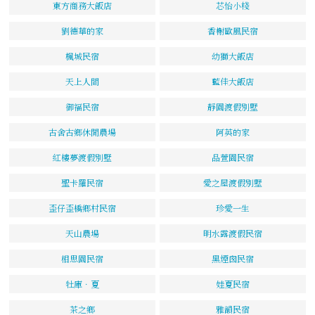
東方商務大飯店
芯怡小棧
劉德華的家
香榭歐風民宿
楓城民宿
幼獅大飯店
天上人間
藍佳大飯店
御福民宿
靜園渡假別墅
古舍古鄉休閒農場
阿英的家
紅樓夢渡假別墅
品萱園民宿
聖卡羅民宿
愛之屋渡假別墅
歪仔歪橋鄉村民宿
珍愛一生
天山農場
明水露渡假民宿
相思園民宿
黑煙囪民宿
牡庫．夏
娃夏民宿
茶之鄉
雅韻民宿