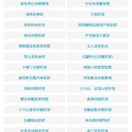
香格里拉休閒農場
好望角景觀別墅
埔里故事館
芯春民宿
微旅時尚旅店
英格蘭精品商務汽車旅館
頭城休閒旅館
中冠礁溪大飯店
懷鄉園溫泉渡假別墅
名人溫泉旅店
雪山溫泉會館
庄腳所在(宜蘭民宿)
卡幄汀休閒民宿
德隆行館渡假別墅
威尼斯花園汽車旅館
祥居雅舍休閒農場
璞居休閒民宿
太平山‧部落山莊民宿
櫻悅景觀渡假別墅
森情休閒民宿
太平山香林茶園民宿
宜蘭逗點休閒民宿
怡蘭精品旅館
神仙灣休閒別館
武荖坑休閒家民宿
森之茉莉民宿