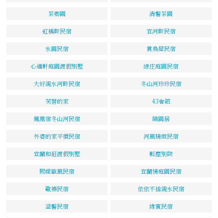
茶鄉園
清馨茶園
虹橋畔民宿
宜河畔民宿
水園民宿
賞鳥屋民宿
心適軒庭園渡假別墅
綠庄庭園民宿
大好親水河畔民宿
冬山河珍珍民宿
芙蓉的家
43會館
鳳凰宿冬山河民宿
隨園居
外婆的家平價民宿
河風精緻民宿
宜蘭和莊渡假別墅
輕塵別院
熙緹歐風民宿
宜蘭情庭園民宿
歌德民宿
依依不捨親水民宿
溫馨民宿
緣賓民宿