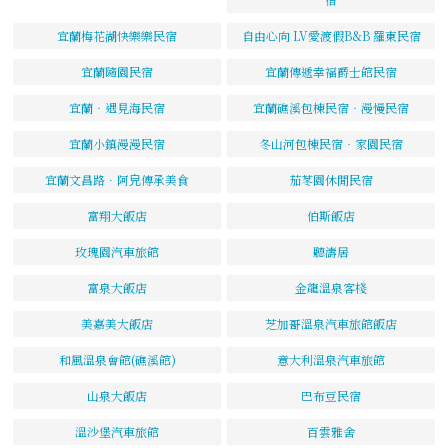
宜蘭梅花湖快樂樂民宿
自由心向 LV愛渡假B&B 羅東民宿
宜蘭隨園民宿
宜蘭傳遞幸福爵士館民宿
宜蘭‧遇見海民宿
宜蘭礁溪包棟民宿‧漫慢民宿
宜蘭小鎮漫漫民宿
冬山河包棟民宿‧家園民宿
宜蘭文昌路．阿皃傳承美食
茄苳園休閒民宿
富翔大飯店
伯斯飯店
玫瑰園汽車旅館
聽濤居
富泉大飯店
金龍溫泉客棧
美嘉美大飯店
芝加哥溫泉汽車旅館飯店
和風溫泉會館(礁溪館)
意大利溫泉汽車旅館
山泉大飯店
巴布豆民宿
溫沙堡汽車旅館
百雲雅舍