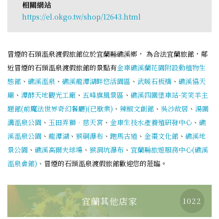
相關網站
https://el.okgo.tw/shop/12643.html
冒煙的石頭溫泉渡假旅館位於宜蘭縣礁溪鄉， 為合法宜蘭旅館，鄰
近冒煙的石頭溫泉渡假旅館的景點有
金車礁溪蘭花園附設動植物生
態館
、
礁溪溫泉
、
礁溪龍潭湖畔悠活園區
、
武暖石板橋
、
礁溪協天
廟
、
潭酵天地觀光工廠
、
五峰旗風景區
、
礁溪四圍堡車站-笑笑羊主
題館(前魔法世界奇幻餐廳)(已歇業)
、
辣椒文創館
、
吳沙故居
、
湯圍
溝溫泉公園
、
玉田弄獅．慈天宮
、
金車生技水產養殖研發中心
、
礁
溪溫泉公園
、
龍潭湖
、
猴硐瀑布
、
跑馬古道
、
金棗文化館
、
礁溪地
景公園
、
礁溪高爾夫球場
、
猴洞坑瀑布
、
宜蘭縣旅遊服務中心(礁溪
溫泉會館)
、冒煙的石頭溫泉渡假旅館歡迎您的蒞臨。
宜蘭其他店家
1022