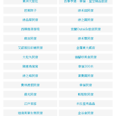
東洲大旅社
百事亨通‧幸福‧星空精品旅店
芭蕉院子
綠禾田民宿
綠品屋民宿
綠之園民宿
西樺商務客棧
宜蘭Outside旅店民宿
麻吉民宿
綠禾豐民宿
艾諾薇拉彩繪民宿
金羅東大飯店
大粒丸民宿
貓腳印美食民宿
隨意鳥窩窩
幸福300米
綠之庭民宿
富貴園民宿
貴林渡假民宿
幸福民宿
晨光民宿
輕鬆駐民宿
江戶官邸
米拉星亮晶晶
迦南美第生態民宿
金谷倉民宿