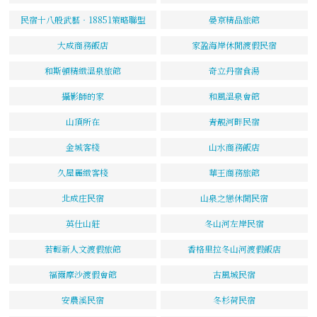
民宿十八般武藝‧18851策略聯盟
晏京精品旅館
大成商務飯店
家盈海岸休閒渡假民宿
和斯頓精緻溫泉旅館
奇立丹宿食湯
攝影師的家
和風溫泉會館
山頂所在
青靚河畔民宿
金城客棧
山水商務飯店
久屋麗緻客棧
華王商務旅館
北成庄民宿
山泉之戀休閒民宿
英仕山莊
冬山河左岸民宿
若輕新人文渡假旅館
香格里拉冬山河渡假飯店
福爾摩沙渡假會館
古風城民宿
安農溪民宿
冬杉荷民宿