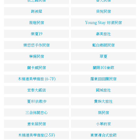
踢被屋
貝悅民宿
薇嬁民宿
Young Stay 好漾民宿
樂夏19
嘉美旅社
樂悠悠手作民宿
藍白鄉間民宿
寧揚民宿
翠夏
蘭卡威民宿
蘭陽101會館
木棉道美學商旅 (6-7F)
羅東田田圈民宿
宜泰大飯店
國城旅社
夏米!去散步
貴族大旅社
三合休閒忠心
築民宿
意來居民宿
小草的家
木棉道美學商旅(2-5F)
東寶複合式旅館