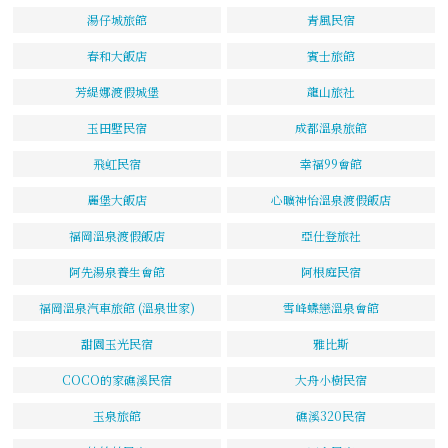
湯仔城旅館
青風民宿
春和大飯店
賓士旅館
芳緹娜渡假城堡
龍山旅社
玉田墅民宿
成都溫泉旅館
飛虹民宿
幸福99會館
麗堡大飯店
心曠神怡溫泉渡假飯店
福岡溫泉渡假飯店
亞仕登旅社
阿先湯泉養生會館
阿根庭民宿
福岡溫泉汽車旅館 (溫泉世家)
雪峰蝶戀溫泉會館
甜園玉光民宿
雅比斯
COCO的家礁溪民宿
大舟小樹民宿
玉泉旅館
礁溪320民宿