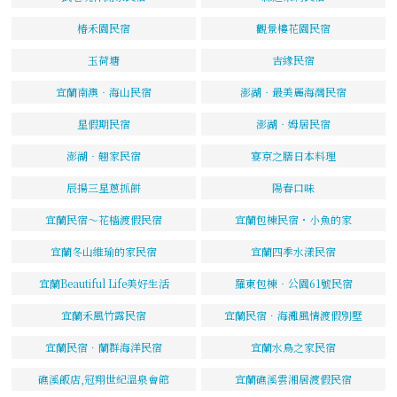
椿禾園民宿
觀景樓花園民宿
玉荷塘
吉緣民宿
宜蘭南澳‧海山民宿
澎湖‧最美麗海灣民宿
星假期民宿
澎湖‧姆居民宿
澎湖‧翹家民宿
宴京之膳日本料理
辰揚三星蔥抓餅
陽春口味
宜蘭民宿～花檣渡假民宿
宜蘭包棟民宿・小魚的家
宜蘭冬山維瑜的家民宿
宜蘭四季水漾民宿
宜蘭Beautiful Life美好生活
羅東包棟‧公園61號民宿
宜蘭禾風竹露民宿
宜蘭民宿．海灘風情渡假別墅
宜蘭民宿．蘭群海洋民宿
宜蘭水鳥之家民宿
礁溪飯店,冠翔世紀溫泉會館
宜蘭礁溪雲湘居渡假民宿