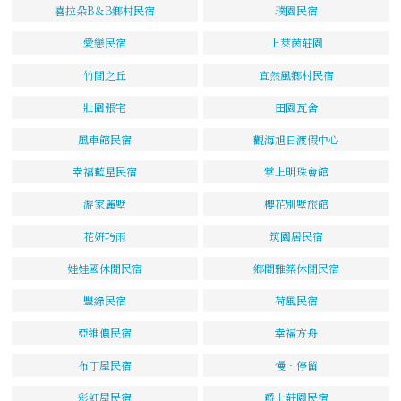
喜拉朵B＆B鄉村民宿
璞園民宿
愛戀民宿
上萊茵莊園
竹間之丘
宜然風鄉村民宿
壯圍張宅
田園瓦舍
風車館民宿
觀海旭日渡假中心
幸福藍星民宿
掌上明珠會館
游家麗墅
櫻花別墅旅館
花姸巧雨
筑園居民宿
娃娃國休閒民宿
鄉間雅築休閒民宿
豐綠民宿
荷風民宿
亞維儂民宿
幸福方舟
布丁屋民宿
慢‧停留
彩虹屋民宿
爵士莊園民宿