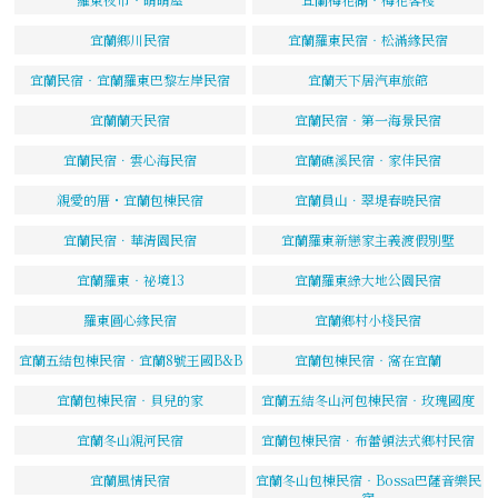
宜蘭鄉川民宿
宜蘭羅東民宿‧松滿緣民宿
宜蘭民宿‧宜蘭羅東巴黎左岸民宿
宜蘭天下居汽車旅館
宜蘭蘭天民宿
宜蘭民宿‧第一海景民宿
宜蘭民宿．雲心海民宿
宜蘭礁溪民宿‧家佳民宿
親愛的厝・宜蘭包棟民宿
宜蘭員山．翠堤春曉民宿
宜蘭民宿．華清園民宿
宜蘭羅東新戀家主義渡假別墅
宜蘭羅東‧祕境13
宜蘭羅東綠大地公園民宿
羅東圓心緣民宿
宜蘭鄉村小棧民宿
宜蘭五結包棟民宿‧宜蘭8號王國B&B
宜蘭包棟民宿‧窩在宜蘭
宜蘭包棟民宿‧貝兒的家
宜蘭五結冬山河包棟民宿‧玫瑰國度
宜蘭冬山親河民宿
宜蘭包棟民宿．布蕾頓法式鄉村民宿
宜蘭風情民宿
宜蘭冬山包棟民宿‧Bossa巴薩音樂民
宿