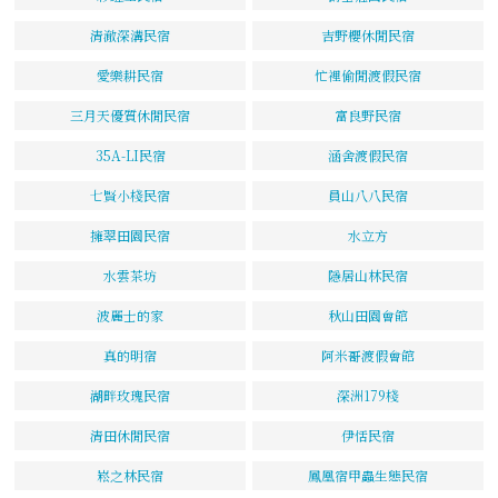
清澈深溝民宿
吉野櫻休閒民宿
愛樂耕民宿
忙裡偷閒渡假民宿
三月天優質休閒民宿
富良野民宿
35A-LI民宿
涵舍渡假民宿
七賢小棧民宿
員山八八民宿
擁翠田園民宿
水立方
水雲茶坊
隱居山林民宿
波麗士的家
秋山田園會館
真的明宿
阿米哥渡假會館
湖畔玫瑰民宿
深洲179棧
清田休閒民宿
伊恬民宿
崧之林民宿
鳳凰宿甲蟲生態民宿