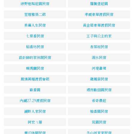
綠野遊蹤莊園民宿
羅騰堡莊園
荳蔻雅築二館
孝威豪華渡假民宿
美麗人生民宿
黃金屋豪華渡假民宿
七里香民宿
王子與公主的家
稻香坊民宿
杏葉垣民宿
設計師的家休閒民宿
親水民宿
噶瑪蘭民宿
河堤畫境
風情萬種渡假會館
龍鳳居民宿
歐香園
遇而歡田園民宿
內湖27.29渡假民宿
希奇農莊
湖畔人家民宿
柚香園民宿
阿宏ㄟ厝
筑園民宿
夢幻休閒民宿
冬山河家家民宿