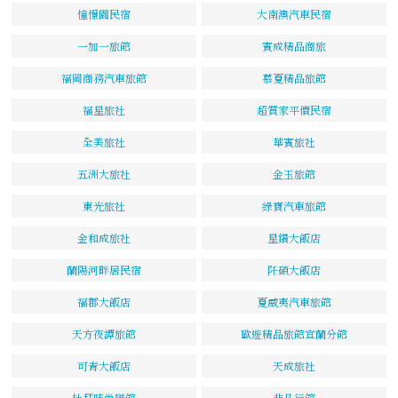
憧憬園民宿
大南澳汽車民宿
一加一旅館
賓成精品商旅
福岡商務汽車旅館
慕夏精品旅館
福星旅社
超質家平價民宿
全美旅社
華賓旅社
五洲大旅社
金玉旅館
東光旅社
綠寶汽車旅館
金和成旅社
星鑽大飯店
蘭陽河畔居民宿
阡碩大飯店
福郡大飯店
夏威夷汽車旅館
天方夜譚旅館
歐遊精品旅館宜蘭分館
可青大飯店
天成旅社
杜拜時尚戀館
非凡行館