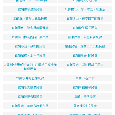
宜蘭香草星空民宿
米修B&B｜宿‧木工‧玩生活
宜蘭真水蘭陽白鷺鷥民宿
宜蘭冬山‧蓮春園花間雅舍
宜蘭羅東．智多星庭園雅築
宜蘭微笑橘子民宿
宜蘭冬山梅花湖清田居民宿
羅東民宿‧自遊自在民宿
宜蘭冬山．伊彩園民宿
羅東民宿‧宜蘭天天天藍民宿
宜蘭羅東．那些年民宿
宜蘭優的休閒民宿
安緹利亞獨棟Villa｜田庄園親子溜滑梯
宜蘭民宿‧彩虹園親子民宿
城堡民宿
宜蘭水井町包棟民宿
宜蘭68巷民宿
宜蘭新天鵝堡民宿
宜蘭幸福橘子民宿
宜蘭浪漫希臘民宿
宜蘭小飛俠民宿
宜蘭民宿．美茵宮渡假別墅
羅東北投117民宿
羅東夜市‧晴晴屋
宜蘭梅花湖‧梅花客棧