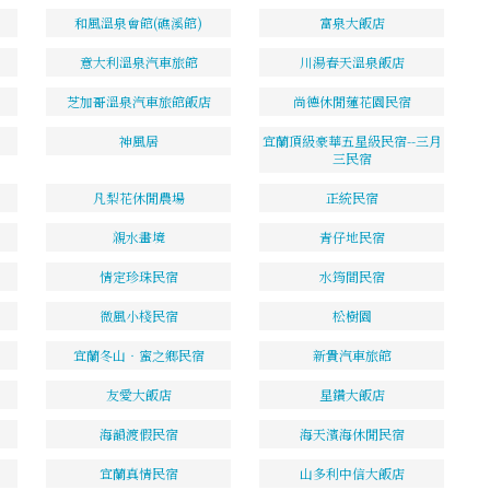
和風溫泉會館(礁溪館)
富泉大飯店
意大利溫泉汽車旅館
川湯春天溫泉飯店
芝加哥溫泉汽車旅館飯店
尚德休閒蓮花園民宿
神風居
宜蘭頂級豪華五星級民宿--三月
三民宿
凡梨花休閒農場
正統民宿
親水畫境
青仔地民宿
情定珍珠民宿
水筠間民宿
微風小棧民宿
松樹園
宜蘭冬山‧蜜之鄉民宿
新貴汽車旅館
友愛大飯店
星鑽大飯店
海韻渡假民宿
海天濱海休閒民宿
宜蘭真情民宿
山多利中信大飯店