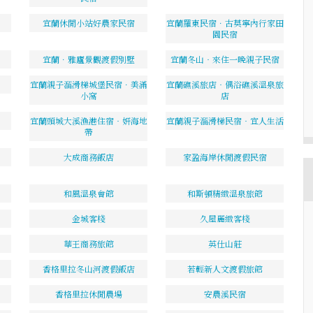
宜蘭休閒小站好農家民宿
宜蘭羅東民宿．古莫寧內行家田
園民宿
宜蘭．雅廬景觀渡假別墅
宜蘭冬山‧來住一晚親子民宿
宜蘭親子溜滑梯城堡民宿．美滿
宜蘭礁溪旅店‧偶浴礁溪溫泉旅
小窩
店
宜蘭頭城大溪漁港住宿‧妍海地
宜蘭親子溜滑梯民宿‧宜人生活
帶
大成商務飯店
家盈海岸休閒渡假民宿
和風溫泉會館
和斯頓精緻溫泉旅館
金城客棧
久屋麗緻客棧
華王商務旅館
英仕山莊
香格里拉冬山河渡假飯店
若輕新人文渡假旅館
香格里拉休閒農場
安農溪民宿