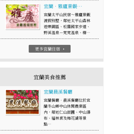
宜蘭．雅廬景觀…
宜蘭太平山民宿～雅廬景觀
渡假別墅，鄰近太平山森林
遊樂園區、松羅國家步道、
野溪溫泉－梵梵溫泉、棲…
更多宜蘭住宿
arrow_right
宜蘭美食推薦
宜蘭晨溪餐廳
宜蘭餐廳‧晨溪餐廳位於宜
蘭冬山鄉中山休閒農業區
內，鄰近仁山苗圃、中山瀑
布、福林宮及梅花湖等景
點…