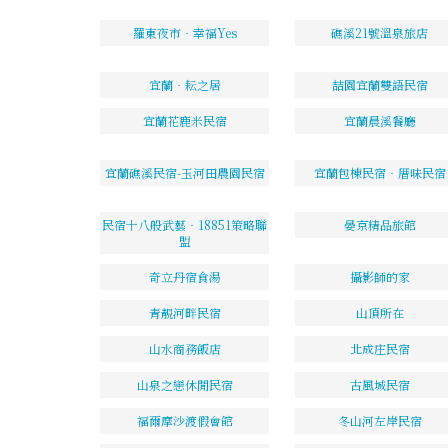
羅東夜市‧幸福Yes
礁溪21號溫泉旅店
宜蘭‧耘之居
喆園宜蘭雙語民宿
宜蘭花鹿米民宿
宜蘭晨溪餐廳
宜蘭礁溪民宿-玉河田農園民宿
宜蘭包棟民宿‧厝味民宿
民宿十八般武藝‧18851策略聯
晏京精品旅館
盟
奇立丹宿食湯
攝影師的家
青靚河畔民宿
山頂所在
山水商務飯店
北成庄民宿
山泉之戀休閒民宿
古風城民宿
福爾摩沙渡假會館
冬山河左岸民宿