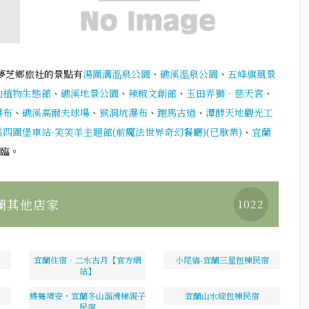
夢芝鄉旅社的景點有
湯圍溝溫泉公園
、
礁溪溫泉公園
、
五峰旗風景
動植物生態館
、
礁溪地景公園
、
辣椒文創館
、
玉田弄獅．慈天宮
、
瀑布
、
礁溪高爾夫球場
、
猴洞坑瀑布
、
跑馬古道
、
潭酵天地觀光工
溪四圍堡車站-笑笑羊主題館(前魔法世界奇幻餐廳)(已歇業)
、
宜蘭
臨。
蘭其他店家
1022
宜蘭住宿‧二水古月【官方網
小尾貓-宜蘭三星包棟民宿
站】
蝶舞境安・宜蘭冬山溜滑梯親子
宜蘭山水綻包棟民宿
民宿