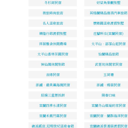
冬杉荷民宿
好望角景觀別墅
微旅時尚旅店
英格蘭精品商務汽車旅館
名人溫泉旅店
懷鄉園溫泉渡假別墅
德隆行館渡假別墅
庄腳所在(宜蘭民宿)
祥居雅舍休閒農場
太平山‧部落山莊民宿
太平山香林茶園民宿
怡蘭精品旅館
神仙灣休閒別館
武荖坑休閒家民宿
吉緣民宿
玉荷塘
澎湖‧最美麗海灣民宿
澎湖‧姆居民宿
辰揚三星蔥抓餅
陽春口味
宜蘭四季水漾民宿
宜蘭冬山維瑜的家民宿
宜蘭禾風竹露民宿
宜蘭民宿．蘭群海洋民宿
礁溪飯店,冠翔世紀溫泉會館
宜蘭礁溪雲湘居渡假民宿