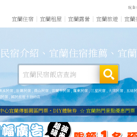
玩全
宜蘭住宿
宜蘭租屋
宜蘭露營
宜蘭旅遊
宜蘭
民宿介紹、宜蘭住宿推薦、宜蘭
礁溪民宿
,
壯圍民宿
,
員山民宿
,
宜蘭市民宿
,
羅東民宿
,
三星民宿
,
大同民宿
,
五結
湖民宿
,
國民旅遊卡特約店
中心宜蘭傳藝園區門票・DIY體驗券
☆ 宜蘭熱門景點優惠門票