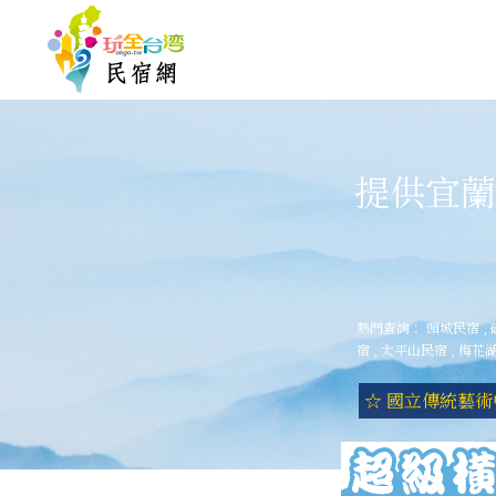
提供宜蘭
熱門查詢：
頭城民宿
,
宿
,
太平山民宿
,
梅花
☆ 國立傳統藝術