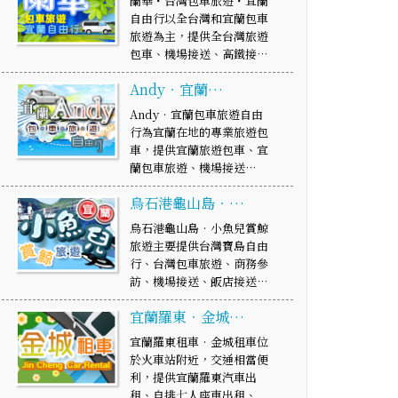
蘭華・台灣包車旅遊・宜蘭
自由行以全台灣和宜蘭包車
旅遊為主，提供全台灣旅遊
包車、機場接送、高鐵接…
Andy‧宜蘭…
Andy‧宜蘭包車旅遊自由
行為宜蘭在地的專業旅遊包
車，提供宜蘭旅遊包車、宜
蘭包車旅遊、機場接送…
烏石港龜山島‧…
烏石港龜山島‧小魚兒賞鯨
旅遊主要提供台灣寶島自由
行、台灣包車旅遊、商務參
訪、機場接送、飯店接送…
宜蘭羅東‧金城…
宜蘭羅東租車‧金城租車位
於火車站附近，交通相當便
利，提供宜蘭羅東汽車出
租、自排七人座車出租、