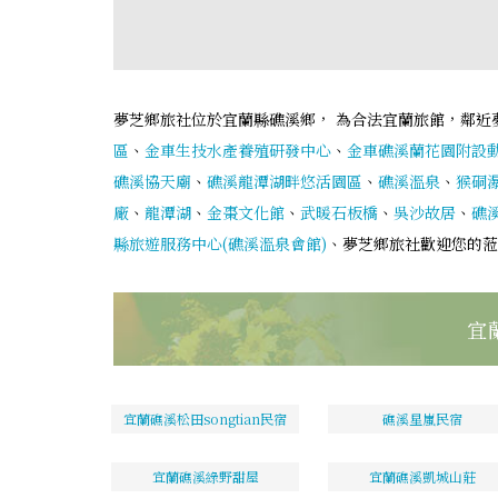
夢芝鄉旅社位於宜蘭縣礁溪鄉， 為合法宜蘭旅館，鄰近
區
、
金車生技水產養殖研發中心
、
金車礁溪蘭花園附設
礁溪協天廟
、
礁溪龍潭湖畔悠活園區
、
礁溪溫泉
、
猴硐
廠
、
龍潭湖
、
金棗文化館
、
武暖石板橋
、
吳沙故居
、
礁
縣旅遊服務中心(礁溪溫泉會館)
、夢芝鄉旅社歡迎您的蒞
宜
宜蘭礁溪松田songtian民宿
礁溪星嵐民宿
宜蘭礁溪綠野甜屋
宜蘭礁溪凱城山莊