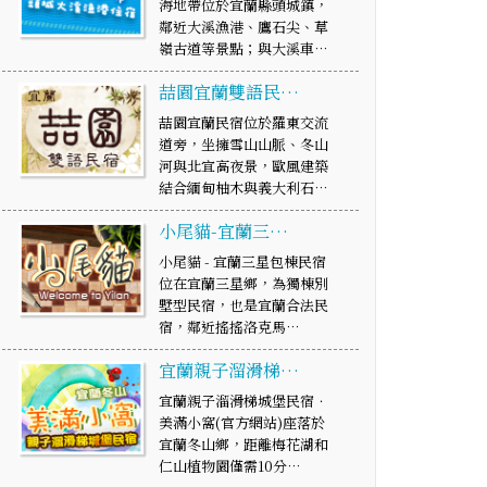
海地帶位於宜蘭縣頭城鎮，
鄰近大溪漁港、鷹石尖、草
嶺古道等景點；與大溪車…
喆園宜蘭雙語民…
喆園宜蘭民宿位於羅東交流
道旁，坐擁雪山山脈、冬山
河與北宜高夜景，歐風建築
結合緬甸柚木與義大利石…
小尾貓-宜蘭三…
小尾貓 - 宜蘭三星包棟民宿
位在宜蘭三星鄉，為獨棟別
墅型民宿，也是宜蘭合法民
宿，鄰近搖搖洛克馬…
宜蘭親子溜滑梯…
宜蘭親子溜滑梯城堡民宿．
美滿小窩(官方網站)座落於
宜蘭冬山鄉，距離梅花湖和
仁山植物園僅需10分…