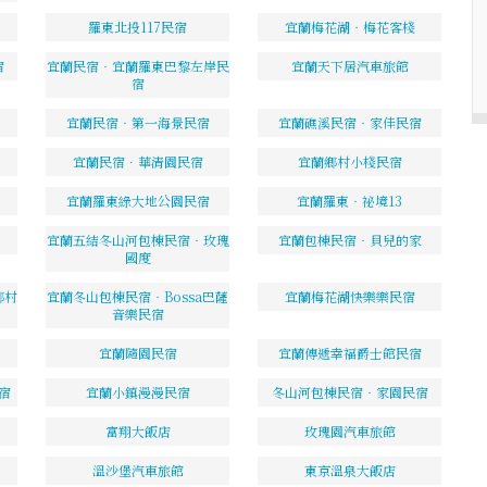
羅東北投117民宿
宜蘭梅花湖‧梅花客棧
宿
宜蘭民宿‧宜蘭羅東巴黎左岸民
宜蘭天下居汽車旅館
宿
宜蘭民宿‧第一海景民宿
宜蘭礁溪民宿‧家佳民宿
宜蘭民宿．華清園民宿
宜蘭鄉村小棧民宿
宜蘭羅東綠大地公園民宿
宜蘭羅東‧祕境13
宜蘭五結冬山河包棟民宿‧玫瑰
宜蘭包棟民宿‧貝兒的家
國度
鄉村
宜蘭冬山包棟民宿‧Bossa巴薩
宜蘭梅花湖快樂樂民宿
音樂民宿
宜蘭隨園民宿
宜蘭傳遞幸福爵士館民宿
宿
宜蘭小鎮漫漫民宿
冬山河包棟民宿‧家園民宿
富翔大飯店
玫瑰園汽車旅館
溫沙堡汽車旅館
東京溫泉大飯店