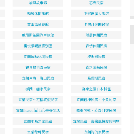
埔里故事館
芯春民宿
頭城休閒旅館
中冠礁溪大飯店
雪山溫泉會館
卡幄汀休閒民宿
威尼斯花園汽車旅館
璞居休閒民宿
櫻悅景觀渡假別墅
森情休閒民宿
宜蘭逗點休閒民宿
椿禾園民宿
觀景樓花園民宿
森之茉莉民宿
宜蘭南澳‧海山民宿
星假期民宿
澎湖‧翹家民宿
宴京之膳日本料理
宜蘭民宿～花檣渡假民宿
宜蘭包棟民宿・小魚的家
宜蘭Beautiful Life美好生活
羅東包棟‧公園61號民宿
宜蘭水鳥之家民宿
宜蘭民宿．海灘風情渡假別墅
宜蘭稼軒民宿
宜蘭筠的家民宿