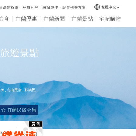
language
繁體中文
台灣旅遊網
免費刊登
網站製作‧廣告刊登方案
美食
宜蘭優惠
宜蘭新聞
宜蘭景點
宅配購物
旅遊景點
民宿
,
冬山民宿
,
蘇澳民
☆ 宜蘭民宿全集