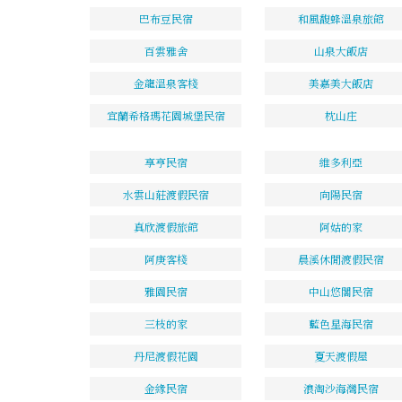
巴布豆民宿
和風馥蜂溫泉旅館
百雲雅舍
山泉大飯店
金龍溫泉客棧
美嘉美大飯店
宜蘭希格瑪花園城堡民宿
枕山庄
享亨民宿
維多利亞
水雲山莊渡假民宿
向陽民宿
真欣渡假旅館
阿姑的家
阿庚客棧
晨溪休閒渡假民宿
雅園民宿
中山悠閣民宿
三枝的家
藍色星海民宿
丹尼渡假花園
夏天渡假屋
金緣民宿
浪淘沙海灣民宿