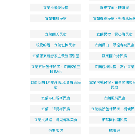
宜蘭小飛俠民宿
羅東夜市‧晴晴屋
宜蘭鄉川民宿
宜蘭羅東民宿‧松滿緣民
宜蘭蘭天民宿
宜蘭民宿．雲心海民宿
親愛的厝・宜蘭包棟民宿
宜蘭員山．翠堤春曉民宿
宜蘭羅東新戀家主義渡假別墅
羅東圓心緣民宿
宜蘭五結包棟民宿‧宜蘭8號王
宜蘭包棟民宿‧窩在宜蘭
國B&B
自由心向 LV愛渡假B&B 羅東民
宜蘭包棟民宿．布蕾頓法式
宿
民宿
宜蘭冬山親河民宿
宜蘭風情民宿
宜蘭‧遇見海民宿
宜蘭礁溪包棟民宿‧漫慢民
宜蘭文昌路．阿皃傳承美食
茄苳園休閒民宿
伯斯飯店
聽濤居