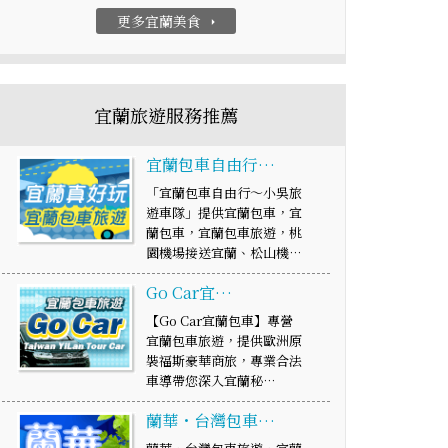
更多宜蘭美食
arrow_right
宜蘭旅遊服務推薦
宜蘭包車自由行…
「宜蘭包車自由行～小吳旅
遊車隊」提供宜蘭包車，宜
蘭包車，宜蘭包車旅遊，桃
園機場接送宜蘭、松山機…
Go Car宜…
【Go Car宜蘭包車】專營
宜蘭包車旅遊，提供歐洲原
裝福斯豪華商旅，專業合法
車導帶您深入宜蘭秘…
蘭華・台灣包車…