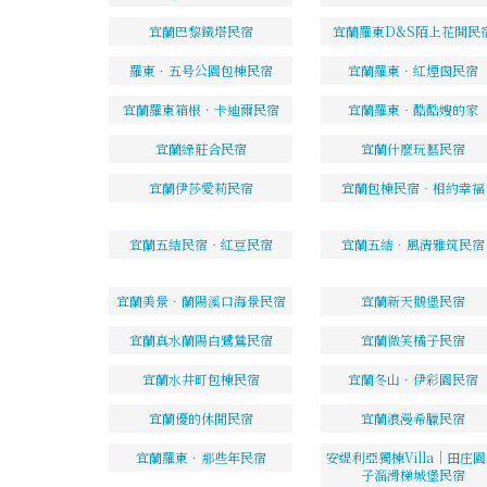
宜蘭巴黎鐵塔民宿
宜蘭羅東D&S陌上花開民
羅東．五号公園包棟民宿
宜蘭羅東．紅煙囪民宿
宜蘭羅東箱根．卡迪爾民宿
宜蘭羅東‧酷酷嫂的家
宜蘭綠莊合民宿
宜蘭什麼玩藝民宿
宜蘭伊莎愛莉民宿
宜蘭包棟民宿‧相約幸福
宜蘭五結民宿‧紅豆民宿
宜蘭五結．風清雅筑民宿
宜蘭美景．蘭陽溪口海景民宿
宜蘭新天鵝堡民宿
宜蘭真水蘭陽白鷺鷥民宿
宜蘭微笑橘子民宿
宜蘭水井町包棟民宿
宜蘭冬山．伊彩園民宿
宜蘭優的休閒民宿
宜蘭浪漫希臘民宿
宜蘭羅東．那些年民宿
安緹利亞獨棟Villa｜田庄
子溜滑梯城堡民宿