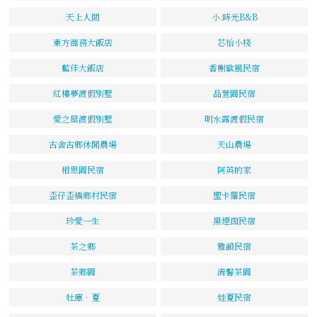
天上人間
小.時光B&B
東方商務大飯店
芯怡小棧
藍佳大飯店
香榭歐風民宿
紅樓夢渡假別墅
品萱園民宿
愛之屋渡假別墅
明水露渡假民宿
古舍古鄉休閒農場
天山農場
相思園民宿
阿英的家
歪仔歪橋鄉村民宿
聖卡羅民宿
珍愛一生
黑煙囪民宿
茶之鄉
雅韻民宿
茶鄉園
清馨茶園
牡庫．夏
娃夏民宿