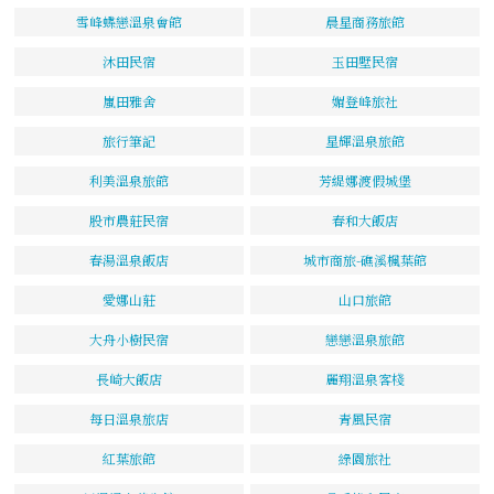
雪峰蝶戀溫泉會館
晨星商務旅館
沐田民宿
玉田墅民宿
嵐田雅舍
媚登峰旅社
旅行筆記
星輝溫泉旅館
利美溫泉旅館
芳緹娜渡假城堡
股市農莊民宿
春和大飯店
春湯溫泉飯店
城市商旅-礁溪楓葉館
愛娜山莊
山口旅館
大舟小樹民宿
戀戀溫泉旅館
長崎大飯店
麗翔溫泉客棧
每日溫泉旅店
青風民宿
紅葉旅館
綠園旅社