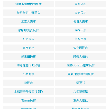
箱根卡迪爾休閒民宿
國城旅社
紐約紐約田野民宿
麻吉民宿
宜泰大飯店
假日大飯店
貓腳印美食民宿
寧揚民宿
甜蜜久久
薇嬁民宿
金帝旅社
依之園民宿
綠禾田民宿
同榮大旅社
隨緣蓮花休閒民宿
宜蘭Outside旅店民宿
小草的家
羅東丹妮亞庭園民宿
築民宿
樂夏19
木棉道美學商旅(2-5F)
八客單車屋
雲朵朵民宿
東洲大旅社
綠之庭民宿
樸園鄉村民宿