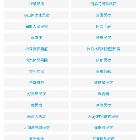
迎曦民宿
四季花園歐風館
冬山河家家民宿
筑園民宿
湖畔人家民宿
阿宏ㄟ厝
晨露庄
綠堤民宿
松霖渡假農莊
衿日林鄉村別墅民宿
快樂休閒果園
晴郁民宿
吉利的家
東風茶館
希奇農莊
紅磚屋民宿
好徠屋民宿
歐香園
庭民宿
南澳民宿
蘇澳大飯店
May的家歐式民宿
大南澳汽車民宿
憧憬園民宿
東光旅社
慕夏精品旅館