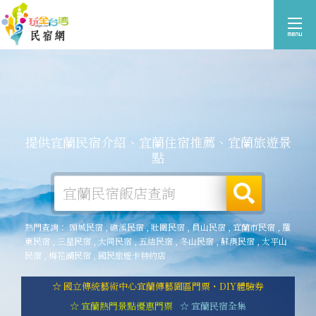
提供宜蘭民宿介紹、宜蘭住宿推薦、宜蘭旅遊景
點
熱門查詢：
頭城民宿
,
礁溪民宿
,
壯圍民宿
,
員山民宿
,
宜蘭市民宿
,
羅
東民宿
,
三星民宿
,
大同民宿
,
五結民宿
,
冬山民宿
,
蘇澳民宿
,
太平山
民宿
,
梅花湖民宿
,
國民旅遊卡特約店
☆ 國立傳統藝術中心宜蘭傳藝園區門票・DIY體驗券
☆ 宜蘭熱門景點優惠門票
☆ 宜蘭民宿全集