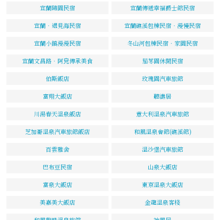
宜蘭隨園民宿
宜蘭傳遞幸福爵士館民宿
宜蘭‧遇見海民宿
宜蘭礁溪包棟民宿‧漫慢民宿
宜蘭小鎮漫漫民宿
冬山河包棟民宿‧家園民宿
宜蘭文昌路．阿皃傳承美食
茄苳園休閒民宿
伯斯飯店
玫瑰園汽車旅館
富翔大飯店
聽濤居
川湯春天溫泉飯店
意大利溫泉汽車旅館
芝加哥溫泉汽車旅館飯店
和風溫泉會館(礁溪館)
百雲雅舍
溫沙堡汽車旅館
巴布豆民宿
山泉大飯店
富泉大飯店
東京溫泉大飯店
美嘉美大飯店
金龍溫泉客棧
和風馥蜂溫泉旅館
神風居