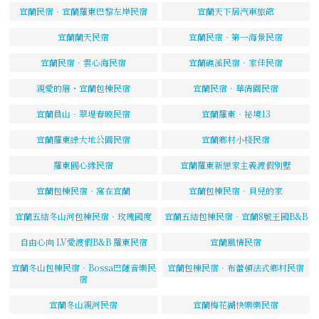
宜蘭民宿‧宜蘭羅東巴黎左岸民宿
宜蘭天下居汽車旅館
宜蘭蘭天民宿
宜蘭民宿‧第一海景民宿
宜蘭民宿．雲心海民宿
宜蘭礁溪民宿‧家佳民宿
親愛的厝・宜蘭包棟民宿
宜蘭民宿．華清園民宿
宜蘭員山．翠堤春曉民宿
宜蘭羅東‧祕境13
宜蘭羅東綠大地公園民宿
宜蘭鄉村小棧民宿
羅東圓心緣民宿
宜蘭羅東新戀家主義渡假別墅
宜蘭包棟民宿‧窩在宜蘭
宜蘭包棟民宿‧貝兒的家
宜蘭五結冬山河包棟民宿‧玫瑰國度
宜蘭五結包棟民宿‧宜蘭8號王國B&B
自由心向 LV愛渡假B&B 羅東民宿
宜蘭風情民宿
宜蘭冬山包棟民宿‧Bossa巴薩音樂民
宜蘭包棟民宿．布蕾頓法式鄉村民宿
宿
宜蘭冬山親河民宿
宜蘭梅花湖快樂樂民宿