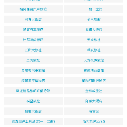
福岡商務汽車旅館
一加一旅館
可青大飯店
金玉旅館
綠寶汽車旅館
星鑽大飯店
杜拜時尚戀館
天成旅社
五洲大旅社
華賓旅社
全美旅社
天方夜譚旅館
夏威夷汽車旅館
賓成精品商旅
超質家平價民宿
蘭陽河畔居民宿
歐遊精品旅館宜蘭分館
金和成旅社
福星旅社
阡碩大飯店
福郡大飯店
海吉兒
東森海洋溫泉酒店(一、二館)
新打馬煙558.8