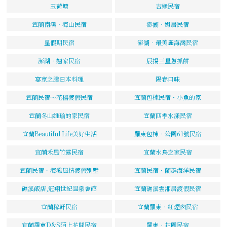
玉荷塘
吉緣民宿
宜蘭南澳‧海山民宿
澎湖‧姆居民宿
星假期民宿
澎湖‧最美麗海灣民宿
澎湖‧翹家民宿
辰揚三星蔥抓餅
宴京之膳日本料理
陽春口味
宜蘭民宿～花檣渡假民宿
宜蘭包棟民宿・小魚的家
宜蘭冬山維瑜的家民宿
宜蘭四季水漾民宿
宜蘭Beautiful Life美好生活
羅東包棟‧公園61號民宿
宜蘭禾風竹露民宿
宜蘭水鳥之家民宿
宜蘭民宿．海灘風情渡假別墅
宜蘭民宿．蘭群海洋民宿
礁溪飯店,冠翔世紀溫泉會館
宜蘭礁溪雲湘居渡假民宿
宜蘭稼軒民宿
宜蘭羅東．紅煙囪民宿
宜蘭羅東D&S陌上花開民宿
羅東‧花園民宿