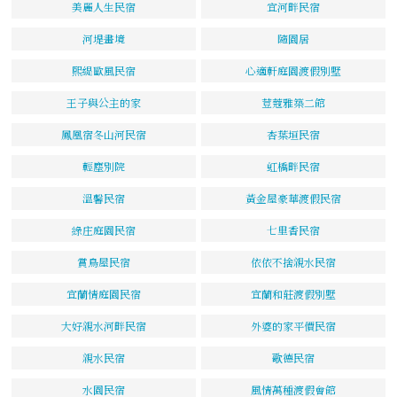
美麗人生民宿
宜河畔民宿
河堤畫境
隨園居
熙緹歐風民宿
心適軒庭園渡假別墅
王子與公主的家
荳蔻雅築二館
鳳凰宿冬山河民宿
杏葉垣民宿
輕塵別院
虹橋畔民宿
溫馨民宿
黃金屋豪華渡假民宿
綠庄庭園民宿
七里香民宿
賞鳥屋民宿
依依不捨親水民宿
宜蘭情庭園民宿
宜蘭和莊渡假別墅
大好親水河畔民宿
外婆的家平價民宿
親水民宿
歌德民宿
水園民宿
風情萬種渡假會館