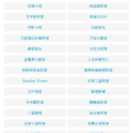
悠揚小棧
綠品屋民宿
月牙泉民宿
幸福300米
河畔小熊
日新旅社
艾諾薇拉彩繪民宿
天裕大飯店
嘉美旅社
大粒丸民宿
金羅東大飯店
三合休閒忠心
胖胖熊美食民宿
簡單緩慢渡假民宿
Sunday Home
好客三星民宿
江戶官邸
歐理斯衛
月禾園民宿
圓舞曲民宿
三星兩憶
金谷倉民宿
五妍六舍民宿
安農左岸民宿