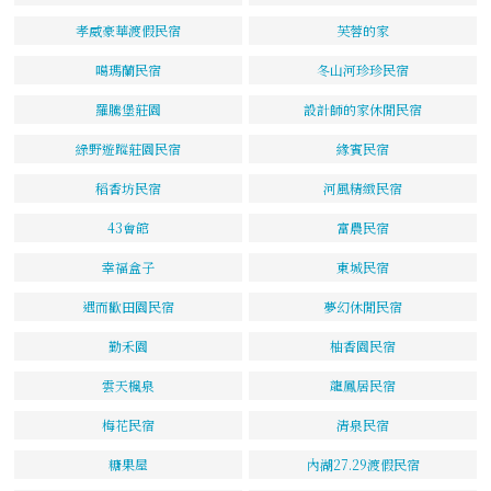
孝威豪華渡假民宿
芙蓉的家
噶瑪蘭民宿
冬山河珍珍民宿
羅騰堡莊園
設計師的家休閒民宿
綠野遊蹤莊園民宿
緣賓民宿
稻香坊民宿
河風精緻民宿
43會館
富農民宿
幸福盒子
東城民宿
遇而歡田園民宿
夢幻休閒民宿
勤禾園
柚香園民宿
雲天楓泉
龍鳳居民宿
梅花民宿
清泉民宿
糖果屋
內湖27.29渡假民宿