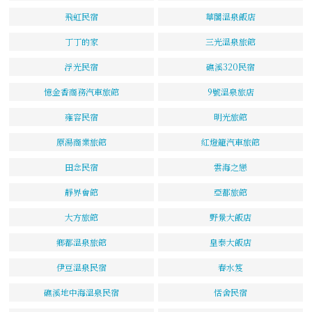
飛虹民宿
華閣溫泉飯店
丁丁的家
三光溫泉旅館
浮光民宿
礁溪320民宿
憶金香商務汽車旅館
9號溫泉旅店
雍容民宿
明光旅館
原湯商業旅館
紅燈籠汽車旅館
田念民宿
雲海之戀
靜界會館
亞都旅館
大方旅館
野景大飯店
鄉都溫泉旅館
皇泰大飯店
伊豆溫泉民宿
春水笈
礁溪地中海溫泉民宿
恬舍民宿