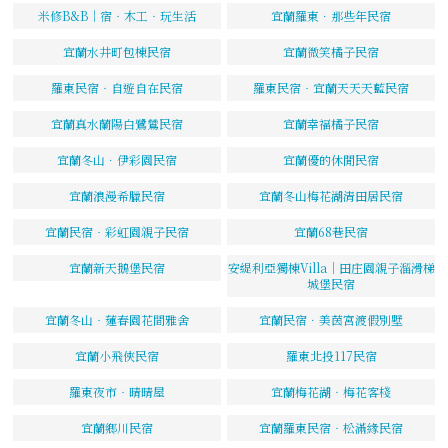
米修B&B｜宿‧木工‧玩生活
宜蘭羅東．那些年民宿
宜蘭水井町包棟民宿
宜蘭微笑橘子民宿
羅東民宿‧自遊自在民宿
羅東民宿‧宜蘭天天天藍民宿
宜蘭真水蘭陽白鷺鷥民宿
宜蘭幸福橘子民宿
宜蘭冬山．伊彩園民宿
宜蘭優的休閒民宿
宜蘭浪漫希臘民宿
宜蘭冬山梅花湖清田居民宿
宜蘭民宿‧彩虹園親子民宿
宜蘭68巷民宿
宜蘭新天鵝堡民宿
安緹利亞獨棟Villa｜田庄園親子溜滑梯
城堡民宿
宜蘭冬山‧蓮春園花間雅舍
宜蘭民宿．美茵宮渡假別墅
宜蘭小飛俠民宿
羅東北投117民宿
羅東夜市‧晴晴屋
宜蘭梅花湖‧梅花客棧
宜蘭鄉川民宿
宜蘭羅東民宿‧松滿緣民宿