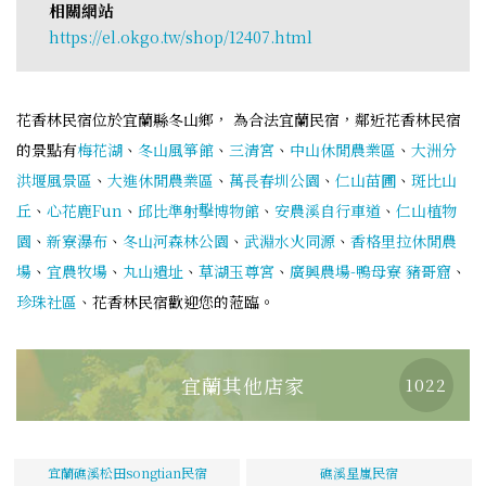
相關網站
https://el.okgo.tw/shop/12407.html
花香林民宿位於宜蘭縣冬山鄉， 為合法宜蘭民宿，鄰近花香林民宿
的景點有
梅花湖
、
冬山風箏館
、
三清宮
、
中山休閒農業區
、
大洲分
洪堰風景區
、
大進休閒農業區
、
萬長春圳公園
、
仁山苗圃
、
斑比山
丘
、
心花鹿Fun
、
邱比準射擊博物館
、
安農溪自行車道
、
仁山植物
園
、
新寮瀑布
、
冬山河森林公園
、
武淵水火同源
、
香格里拉休閒農
場
、
宜農牧場
、
丸山遺址
、
草湖玉尊宮
、
廣興農場-鴨母寮 豬哥窟
、
珍珠社區
、花香林民宿歡迎您的蒞臨。
宜蘭其他店家
1022
宜蘭礁溪松田songtian民宿
礁溪星嵐民宿