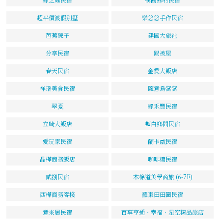
超平價渡假別墅
樂悠悠手作民宿
芭蕉院子
建國大旅社
分享民宿
踢被屋
春天民宿
金愛大飯店
祥瑞美食民宿
隨意鳥窩窩
翠夏
綠禾豐民宿
立崎大飯店
藍白鄉間民宿
愛玩家民宿
蘭卡威民宿
晶樺商務飯店
咖啡糖民宿
貳捌民宿
木棉道美學商旅 (6-7F)
西樺商務客棧
羅東田田圈民宿
意來居民宿
百事亨通‧幸福‧星空精品旅店