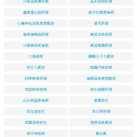
川湯溫泉養生館
品禾悅和民宿
盧森堡山莊民宿
波卡拉渡假會館
心曠神怡溫泉渡假飯店
喜芃民宿
進幸福精品民宿
礁溪溫泉旅館
川湯御溫泉會館
礁溪象園民宿
大漁部屋
麒麟太子大飯店
帝王大飯店
庭園汽車旅館
四季映象民宿
福岡溫泉渡假飯店
亞諾時尚戀館
秋水田園民宿
山水妍温泉會館
香賓旅社
亞仕登旅社
美以美民宿
家園溫泉旅社
理想溫泉飯店
湯仔城旅館
雅比斯