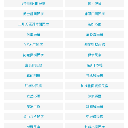
娃娃國休閒民宿
慢‧停留
爵士莊園民宿
擁翠田園民宿
三月天優質休閒民宿
花姸巧雨
荷風民宿
童心園民宿
YY木工民宿
櫻花別墅旅館
清澈深溝民宿
伊恬民宿
富良野民宿
深洲179棧
真的明宿
築緣居民宿
紅樹林民宿
忙裡偷閒渡假民宿
宜然巧遇
游家麗墅
愛窩行館
筑園居民宿
員山八八民宿
亞維儂民宿
亞爾民宿
七賢小棧民宿