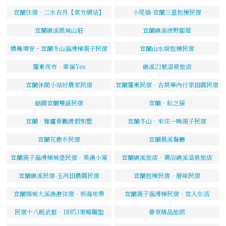
宜蘭住宿‧二水古月【官方網站】
小尾貓-宜蘭三星包棟民宿
宜蘭礁溪凱城山莊
宜蘭礁溪綠野甜屋
蝶舞境安・宜蘭冬山溜滑梯親子民宿
宜蘭山水綻包棟民宿
羅東夜市‧幸福Yes
礁溪21號溫泉旅店
宜蘭休閒小站好農家民宿
宜蘭羅東民宿．古莫寧內行家田園民宿
喆園宜蘭雙語民宿
宜蘭‧耘之居
宜蘭．雅廬景觀渡假別墅
宜蘭冬山‧來住一晚親子民宿
宜蘭花鹿米民宿
宜蘭晨溪餐廳
宜蘭親子溜滑梯城堡民宿．美滿小窩
宜蘭礁溪旅店‧偶浴礁溪溫泉旅店
宜蘭礁溪民宿-玉河田農園民宿
宜蘭包棟民宿‧厝味民宿
宜蘭頭城大溪漁港住宿‧妍海地帶
宜蘭親子溜滑梯民宿‧宜人生活
民宿十八般武藝‧18851策略聯盟
晏京精品旅館