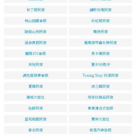
布丁屋民宿
湖畔玫瑰民宿
秋山田園會館
彩虹屋民宿
隱居山林民宿
豐綠民宿
涵舍渡假民宿
鳳凰宿甲蟲生態民宿
蘭陽101會館
馬卡龍民宿
貝悅民宿
夏米!去散步
調色盤築夢會館
Young Stay 好漾民宿
夏爾民宿
綠之園民宿
龍城大旅社
塔奇拉精品民宿
怡靜民宿
東寶複合式旅館
星苑庭園民宿
貴族大旅社
春在民宿
新堡汽車旅館