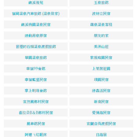
礁溪後苑
玉泉旅館
福岡溫泉汽車旅館 (溫泉世家)
波特立民宿
礁溪枘園溫泉民宿
龍泉溫泉客棧
綠動湯泉原宿
朋友的家
冒煙的石頭溫泉渡假旅館
美洲山莊
華園溫泉旅館
紫薇庭園民宿
幸福99會館
上萊茵莊園
幸福藍星民宿
璞園民宿
掌上明珠會館
綠森活民宿
宜然風鄉村民宿
新南民宿
喜拉朵B＆B鄉村民宿
愛情海民宿
風車館民宿
宜蘭自得渡假民宿
阿嬤ㄟ紅眠床
日海居