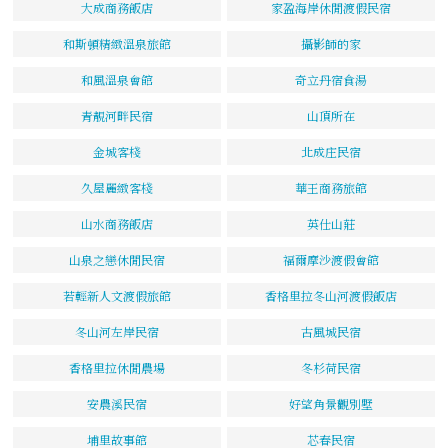
大成商務飯店
家盈海岸休閒渡假民宿
和斯頓精緻溫泉旅館
攝影師的家
和風溫泉會館
奇立丹宿食湯
青靚河畔民宿
山頂所在
金城客棧
北成庄民宿
久屋麗緻客棧
華王商務旅館
山水商務飯店
英仕山莊
山泉之戀休閒民宿
福爾摩沙渡假會館
若輕新人文渡假旅館
香格里拉冬山河渡假飯店
冬山河左岸民宿
古風城民宿
香格里拉休閒農場
冬杉荷民宿
安農溪民宿
好望角景觀別墅
埔里故事館
芯春民宿