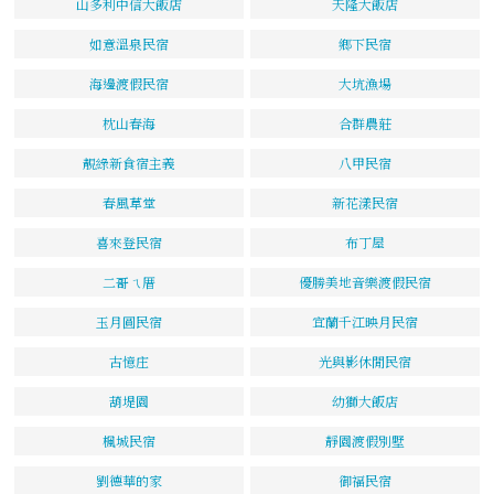
山多利中信大飯店
天隆大飯店
如意溫泉民宿
鄉下民宿
海邊渡假民宿
大坑漁場
枕山春海
合群農莊
靚綠新食宿主義
八甲民宿
春風草堂
新花漾民宿
喜來登民宿
布丁屋
二哥ㄟ厝
優勝美地音樂渡假民宿
玉月圓民宿
宜蘭千江映月民宿
古憶庄
光與影休閒民宿
葫堤園
幼獅大飯店
楓城民宿
靜園渡假別墅
劉德華的家
御福民宿