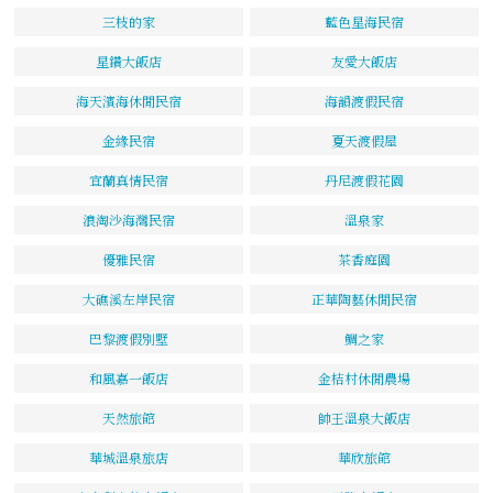
三枝的家
藍色星海民宿
星鑽大飯店
友愛大飯店
海天濱海休閒民宿
海韻渡假民宿
金緣民宿
夏天渡假屋
宜蘭真情民宿
丹尼渡假花園
浪淘沙海灣民宿
溫泉家
優雅民宿
茶香庭園
大礁溪左岸民宿
正華陶藝休閒民宿
巴黎渡假別墅
鯛之家
和風嘉一飯店
金桔村休閒農場
天然旅館
帥王溫泉大飯店
華城溫泉旅店
華欣旅館