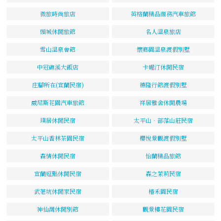
微旅時尚旅店
英格蘭精品商務汽車旅館
頭城休閒旅館
名人溫泉旅店
雪山溫泉會館
懷鄉園溫泉渡假別墅
中冠礁溪大飯店
卡幄汀休閒民宿
庄腳所在(宜蘭民宿)
德隆行館渡假別墅
威尼斯花園汽車旅館
祥居雅舍休閒農場
璞居休閒民宿
太平山‧部落山莊民宿
太平山香林茶園民宿
櫻悅景觀渡假別墅
森情休閒民宿
怡蘭精品旅館
宜蘭逗點休閒民宿
森之茉莉民宿
武荖坑休閒家民宿
椿禾園民宿
神仙灣休閒別館
觀景樓花園民宿