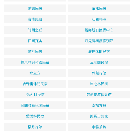
愛戀民宿
躍橋民宿
海濱民宿
壯圍張宅
竹間之丘
觀海旭日渡假中心
田園瓦舍
月兒灣灣渡假別館
綠衫民宿
清田休閒民宿
糯米粒共和國民宿
忘幽園民宿
水立方
殊苑行館
吉野櫻休閒民宿
崧之林民宿
35A-LI民宿
阿米哥渡假會館
鄉間雅築休閒民宿
幸福方舟
愛樂耕民宿
波麗士的家
梧月行館
水雲茶坊