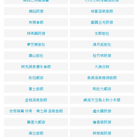
倆仙民宿
成都溫泉旅館
有朋會館
甜園玉光民宿
林美園民宿
友群旅社
夢芝鄉旅社
鴻月莊旅社
龍山旅社
桂竹林民宿
阿先湯泉養生會館
大漁日和
紘冠飯店
泉湯溫泉商務旅館
賓士旅館
明池大飯店
金格溫泉旅館
礁溪天空島上的小木屋
史塔瑞麗 佧美‧奧之湯 溫泉旅館
鑫水園民宿
麗堡大飯店
檜香居民宿
高仕旅館
阿根庭民宿