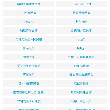
琚珈海岸休閒民宿
PLAY OCEAN
工匠家民宿
吾居吾墅民宿
水鳥の家
非凡行館
和風時尚會館
雪佛蘭之家民宿
天外天頂級休閒民宿
PLAY
看海民宿
蜻蜓石
閑閑的海
九彎十八拐景觀會館
夏朶沙灘渡假會館
合盛66民宿
夏都別館
看海景吹海風民宿
莫札特蘭陽民宿
海藍天民宿
東森海洋溫泉酒店(三館)
馬達利沙灘會館
宜蘭礁溪溫泉商旅
石磐上茶行民宿
蝶古巴特風情畫
COCO的家礁溪民宿