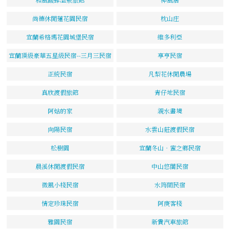
尚德休閒蓮花園民宿
枕山庄
宜蘭希格瑪花園城堡民宿
維多利亞
宜蘭頂級豪華五星級民宿--三月三民宿
享亨民宿
正統民宿
凡梨花休閒農場
真欣渡假旅館
青仔地民宿
阿姑的家
親水畫境
向陽民宿
水雲山莊渡假民宿
松樹園
宜蘭冬山‧蜜之鄉民宿
晨溪休閒渡假民宿
中山悠閣民宿
微風小棧民宿
水筠間民宿
情定珍珠民宿
阿庚客棧
雅園民宿
新貴汽車旅館