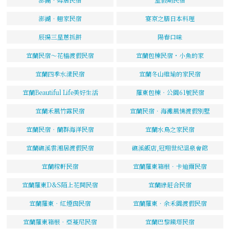
澎湖‧翹家民宿
宴京之膳日本料理
辰揚三星蔥抓餅
陽春口味
宜蘭民宿～花檣渡假民宿
宜蘭包棟民宿・小魚的家
宜蘭四季水漾民宿
宜蘭冬山維瑜的家民宿
宜蘭Beautiful Life美好生活
羅東包棟‧公園61號民宿
宜蘭禾風竹露民宿
宜蘭民宿．海灘風情渡假別墅
宜蘭民宿．蘭群海洋民宿
宜蘭水鳥之家民宿
宜蘭礁溪雲湘居渡假民宿
礁溪飯店,冠翔世紀溫泉會館
宜蘭稼軒民宿
宜蘭羅東箱根．卡迪爾民宿
宜蘭羅東D&S陌上花開民宿
宜蘭綠莊合民宿
宜蘭羅東．紅煙囪民宿
宜蘭羅東．余禾園渡假民宿
宜蘭羅東箱根．亞蔓尼民宿
宜蘭巴黎鐵塔民宿