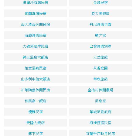
浪淘沙海灣民宿
金緣民宿
宜蘭真情民宿
夏天渡假屋
海天濱海休閒民宿
丹尼渡假花園
海韻渡假民宿
鯛之家
大礁溪左岸民宿
巴黎渡假別墅
帥王溫泉大飯店
天然旅館
如意溫泉民宿
茶香庭園
山多利中信大飯店
華欣旅館
正華陶藝休閒民宿
金桔村休閒農場
和風嘉一飯店
溫泉家
優雅民宿
華城溫泉旅店
天隆大飯店
海邊渡假民宿
鄉下民宿
宜蘭千江映月民宿