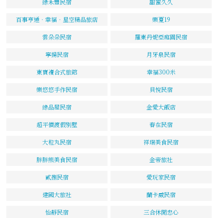
綠禾豐民宿
甜蜜久久
百事亨通‧幸福‧星空精品旅店
樂夏19
雲朵朵民宿
羅東丹妮亞庭園民宿
寧揚民宿
月牙泉民宿
東寶複合式旅館
幸福300米
樂悠悠手作民宿
貝悅民宿
綠品屋民宿
金愛大飯店
超平價渡假別墅
春在民宿
大粒丸民宿
祥瑞美食民宿
胖胖熊美食民宿
金帝旅社
貳捌民宿
愛玩家民宿
建國大旅社
蘭卡威民宿
怡靜民宿
三合休閒忠心