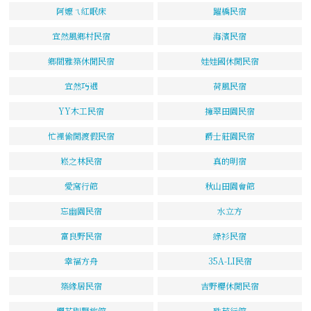
阿嬤ㄟ紅眠床
躍橋民宿
宜然風鄉村民宿
海濱民宿
鄉間雅築休閒民宿
娃娃國休閒民宿
宜然巧遇
荷風民宿
YY木工民宿
擁翠田園民宿
忙裡偷閒渡假民宿
爵士莊園民宿
崧之林民宿
真的明宿
愛窩行館
秋山田園會館
忘幽園民宿
水立方
富良野民宿
綠衫民宿
幸福方舟
35A-LI民宿
築緣居民宿
吉野櫻休閒民宿
櫻花別墅旅館
殊苑行館