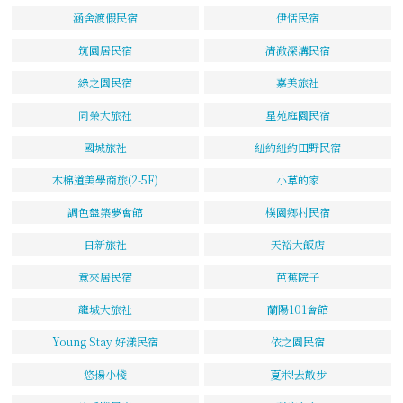
涵舍渡假民宿
伊恬民宿
筑園居民宿
清澈深溝民宿
綠之園民宿
嘉美旅社
同榮大旅社
星苑庭園民宿
國城旅社
紐約紐約田野民宿
木棉道美學商旅(2-5F)
小草的家
調色盤築夢會館
樸園鄉村民宿
日新旅社
天裕大飯店
意來居民宿
芭蕉院子
龍城大旅社
蘭陽101會館
Young Stay 好漾民宿
依之園民宿
悠揚小棧
夏米!去散步