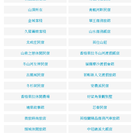
山頂所在
青靚河畔民宿
金城客棧
華王商務旅館
久屋麗緻客棧
山水商務飯店
北成庄民宿
英仕山莊
山泉之戀休閒民宿
香格里拉冬山河渡假飯店
冬山河左岸民宿
福爾摩沙渡假會館
古風城民宿
若輕新人文渡假旅館
冬杉荷民宿
安農溪民宿
香格里拉休閒農場
好望角景觀別墅
埔里故事館
芯春民宿
微旅時尚旅店
英格蘭精品商務汽車旅館
頭城休閒旅館
中冠礁溪大飯店