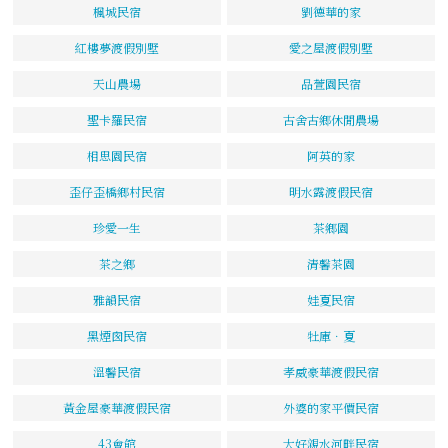
楓城民宿
劉德華的家
紅樓夢渡假別墅
愛之屋渡假別墅
天山農場
品萱園民宿
聖卡羅民宿
古舍古鄉休閒農場
相思園民宿
阿英的家
歪仔歪橋鄉村民宿
明水露渡假民宿
珍愛一生
茶鄉園
茶之鄉
清馨茶園
雅韻民宿
娃夏民宿
黑煙囪民宿
牡庫．夏
溫馨民宿
孝威豪華渡假民宿
黃金屋豪華渡假民宿
外婆的家平價民宿
43會館
大好親水河畔民宿