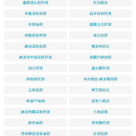
盧森堡山莊民宿
紘冠飯店
成都溫泉旅館
品禾悅和民宿
有朋會館
甜園玉光民宿
綠動湯泉原宿
高仕旅館
礁溪溫泉旅館
媚登峰旅社
礁溪地中海溫泉民宿
庭園汽車旅館
田念民宿
鑫水園民宿
阿根庭民宿
城市商旅-礁溪楓葉館
玉泉旅館
夢芝鄉旅社
幸福99會館
皇泰大飯店
礁溪枘園溫泉民宿
大漁部屋
靜界會館
林美園民宿
雪峰蝶戀溫泉會館
紅葉旅館