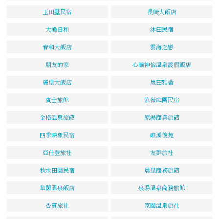
玉田墅民宿
長崎大飯店
大漁日和
沐田民宿
春和大飯店
雲海之戀
朋友的家
心曠神怡溫泉渡假飯店
麗堡大飯店
嵐田雅舍
賓士旅館
紫薇庭園民宿
金格溫泉旅館
原湯商業旅館
四季映象民宿
礁溪後苑
亞仕登旅社
友群旅社
秋水田園民宿
晨星商務旅館
華閣溫泉飯店
泉湯溫泉商務旅館
香賓旅社
家園溫泉旅社