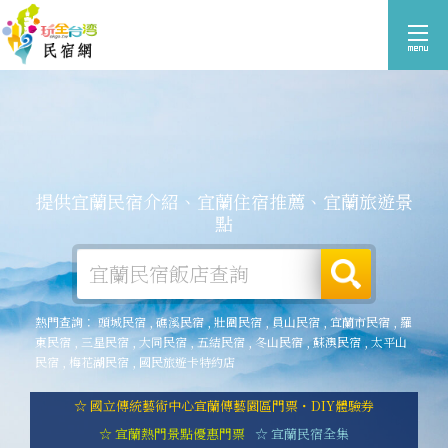
提供宜蘭民宿介紹、宜蘭住宿推薦、宜蘭旅遊景
點
熱門查詢：
頭城民宿
,
礁溪民宿
,
壯圍民宿
,
員山民宿
,
宜蘭市民宿
,
羅
東民宿
,
三星民宿
,
大同民宿
,
五結民宿
,
冬山民宿
,
蘇澳民宿
,
太平山
民宿
,
梅花湖民宿
,
國民旅遊卡特約店
☆ 國立傳統藝術中心宜蘭傳藝園區門票・DIY體驗券
☆ 宜蘭熱門景點優惠門票
☆ 宜蘭民宿全集