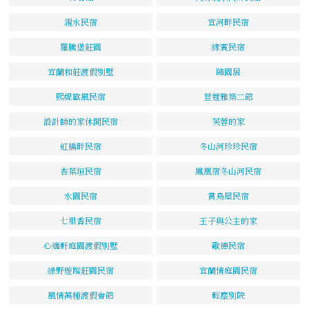
親水民宿
宜河畔民宿
羅騰堡莊園
緣賓民宿
宜蘭和莊渡假別墅
隨園居
熙緹歐風民宿
荳蔻雅築二館
設計師的家休閒民宿
芙蓉的家
虹橋畔民宿
冬山河珍珍民宿
杏葉垣民宿
鳳凰宿冬山河民宿
水園民宿
賞鳥屋民宿
七里香民宿
王子與公主的家
心適軒庭園渡假別墅
歌德民宿
綠野遊蹤莊園民宿
宜蘭情庭園民宿
風情萬種渡假會館
輕塵別院