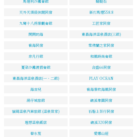
馬達利沙灘會館
蜻蜓石
天外天頂級休閒民宿
新打馬煙558.8
九彎十八拐景觀會館
工匠家民宿
閑閑的海
東森海洋溫泉酒店(三館)
看海民宿
雪佛蘭之家民宿
非凡行館
和風時尚會館
夏朶沙灘渡假會館
合盛66民宿
東森海洋溫泉酒店(一、二館)
PLAY OCEAN
海吉兒
看海景吹海風民宿
湯仔城旅館
礁溪象園民宿
福岡溫泉汽車旅館 (溫泉世家)
石磐上茶行民宿
理想溫泉飯店
礁溪320民宿
春水笈
愛娜山莊