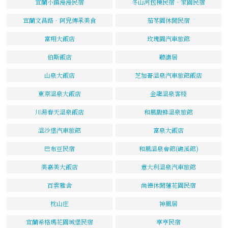
宜蘭小鎮漫漫民宿
冬山河包棟民宿‧家園民宿
宜蘭文昌路．阿皃傳承美食
茄苳園休閒民宿
富翔大飯店
玫瑰園汽車旅館
伯斯飯店
聽濤居
山泉大飯店
芝加哥溫泉汽車旅館飯店
東京溫泉大飯店
金龍溫泉客棧
川湯春天溫泉飯店
和風馥蜂溫泉旅館
溫沙堡汽車旅館
富泉大飯店
巴布豆民宿
和風溫泉會館(礁溪館)
美嘉美大飯店
意大利溫泉汽車旅館
百雲雅舍
尚德休閒蓮花園民宿
枕山庄
神風居
宜蘭希格瑪花園城堡民宿
享亨民宿