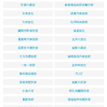
阡碩大飯店
歐遊精品旅館宜蘭分館
全美旅社
綠寶汽車旅館
天成旅社
杜拜時尚戀館
蘭陽河畔居民宿
福星旅社
夏威夷汽車旅館
五洲大旅社
超質家平價民宿
福郡大飯店
天方夜譚旅館
福岡商務汽車旅館
一加一旅館
金和成旅社
賓成精品商旅
PLAY
吾居吾墅民宿
海藍天民宿
水鳥の家
莫札特蘭陽民宿
夏都別館
琚珈海岸休閒民宿