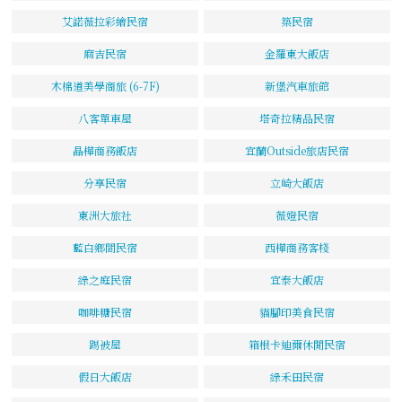
艾諾薇拉彩繪民宿
築民宿
麻吉民宿
金羅東大飯店
木棉道美學商旅 (6-7F)
新堡汽車旅館
八客單車屋
塔奇拉精品民宿
晶樺商務飯店
宜蘭Outside旅店民宿
分享民宿
立崎大飯店
東洲大旅社
薇嬁民宿
藍白鄉間民宿
西樺商務客棧
綠之庭民宿
宜泰大飯店
咖啡糖民宿
貓腳印美食民宿
踢被屋
箱根卡迪爾休閒民宿
假日大飯店
綠禾田民宿