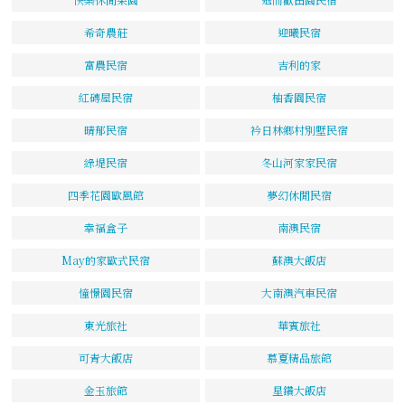
希奇農莊
迎曦民宿
富農民宿
吉利的家
紅磚屋民宿
柚香園民宿
晴郁民宿
衿日林鄉村別墅民宿
綠堤民宿
冬山河家家民宿
四季花園歐風館
夢幻休閒民宿
幸福盒子
南澳民宿
May的家歐式民宿
蘇澳大飯店
憧憬園民宿
大南澳汽車民宿
東光旅社
華賓旅社
可青大飯店
慕夏精品旅館
金玉旅館
星鑽大飯店