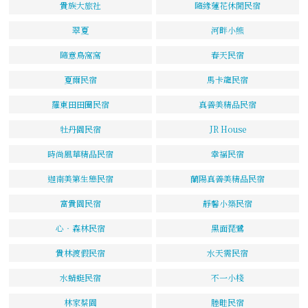
貴族大旅社
隨緣蓮花休閒民宿
翠夏
河畔小熊
隨意鳥窩窩
春天民宿
夏爾民宿
馬卡龍民宿
羅東田田圈民宿
真善美精品民宿
牡丹園民宿
JR House
時尚風華精品民宿
幸福民宿
迦南美第生態民宿
蘭陽真善美精品民宿
富貴園民宿
靜馨小築民宿
心‧森林民宿
黑面琵鷺
貴林渡假民宿
水天需民宿
水蜻蜓民宿
不一小棧
林家蔡園
塍畦民宿