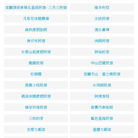
宜蘭頂級豪華五星級民宿--三月三民宿
維多利亞
凡梨花休閒農場
正統民宿
真欣渡假旅館
親水畫境
青仔地民宿
向陽民宿
水雲山莊渡假民宿
阿姑的家
雅園民宿
中山悠閣民宿
松樹園
宜蘭冬山‧蜜之鄉民宿
微風小棧民宿
水筠間民宿
晨溪休閒渡假民宿
阿庚客棧
情定珍珠民宿
新貴汽車旅館
三枝的家
藍色星海民宿
友愛大飯店
星鑽大飯店