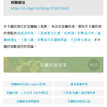
相關網站
https://el.okgo.tw/shop/12343.html
米卡薩民宿位於宜蘭縣三星鄉， 為合法宜蘭民宿，鄰近米卡薩民宿
的景點有
搖搖洛克馬
、
三星青蔥文化館
、
長埤湖
、
安農溪泛舟
、
槍
櫃城遺址
、
三星公園
、
安農溪分洪堰風景區
、
天送埤火車站
、米卡
薩民宿歡迎您的蒞臨。
宜蘭其他店家
1022
宜蘭礁溪松田songtian民宿
礁溪星嵐民宿
宜蘭住宿‧二水古月【官方網站】
小尾貓-宜蘭三星包棟民宿
宜蘭礁溪綠野甜屋
宜蘭礁溪凱城山莊