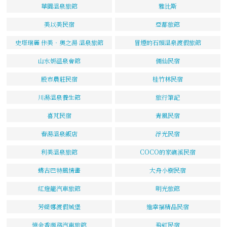
華園溫泉旅館
雅比斯
美以美民宿
亞都旅館
史塔瑞麗 佧美‧奧之湯 溫泉旅館
冒煙的石頭溫泉渡假旅館
山水妍温泉會館
倆仙民宿
股市農莊民宿
桂竹林民宿
川湯溫泉養生館
旅行筆記
喜芃民宿
青風民宿
春湯溫泉飯店
浮光民宿
利美溫泉旅館
COCO的家礁溪民宿
蝶古巴特風情畫
大舟小樹民宿
紅燈籠汽車旅館
明光旅館
芳緹娜渡假城堡
進幸福精品民宿
憶金香商務汽車旅館
飛虹民宿