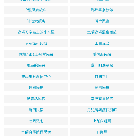
9號溫泉旅店
鄉都溫泉旅館
明池大飯店
恬舍民宿
礁溪天空島上的小木屋
宜蘭礁溪溫泉商旅
伊豆溫泉民宿
田園瓦舍
喜拉朵B＆B鄉村民宿
愛情海民宿
風車館民宿
掌上明珠會館
觀海旭日渡假中心
竹間之丘
璞園民宿
愛戀民宿
綠森活民宿
幸福藍星民宿
新南民宿
月兒灣灣渡假別館
壯圍張宅
上萊茵莊園
宜蘭自得渡假民宿
日海居