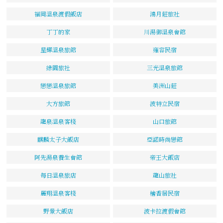
福岡溫泉渡假飯店
鴻月莊旅社
丁丁的家
川湯御溫泉會館
星輝溫泉旅館
雍容民宿
綠園旅社
三光溫泉旅館
戀戀溫泉旅館
美洲山莊
大方旅館
波特立民宿
龍泉溫泉客棧
山口旅館
麒麟太子大飯店
亞諾時尚戀館
阿先湯泉養生會館
帝王大飯店
每日溫泉旅店
龍山旅社
麗翔溫泉客棧
檜香居民宿
野景大飯店
波卡拉渡假會館