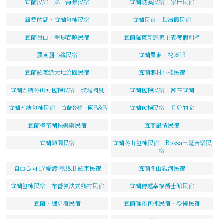
宜蘭民宿‧第一海景民宿
宜蘭礁溪民宿‧家佳民宿
親愛的厝・宜蘭包棟民宿
宜蘭民宿．華清園民宿
宜蘭員山．翠堤春曉民宿
宜蘭羅東新戀家主義渡假別墅
羅東圓心緣民宿
宜蘭羅東‧祕境13
宜蘭羅東綠大地公園民宿
宜蘭鄉村小棧民宿
宜蘭五結冬山河包棟民宿‧玫瑰國度
宜蘭包棟民宿‧窩在宜蘭
宜蘭五結包棟民宿‧宜蘭8號王國B&B
宜蘭包棟民宿‧貝兒的家
宜蘭梅花湖快樂樂民宿
宜蘭風情民宿
宜蘭隨園民宿
宜蘭冬山包棟民宿‧Bossa巴薩音樂民
宿
自由心向 LV愛渡假B&B 羅東民宿
宜蘭冬山親河民宿
宜蘭包棟民宿．布蕾頓法式鄉村民宿
宜蘭傳遞幸福爵士館民宿
宜蘭‧遇見海民宿
宜蘭礁溪包棟民宿‧漫慢民宿