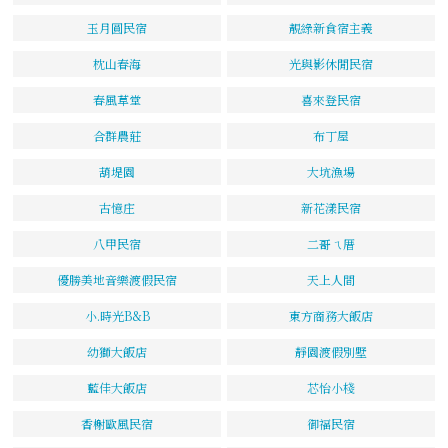
玉月圓民宿
靚綠新食宿主義
枕山春海
光與影休閒民宿
春風草堂
喜來登民宿
合群農莊
布丁屋
葫堤園
大坑漁場
古憶庄
新花漾民宿
八甲民宿
二哥ㄟ厝
優勝美地音樂渡假民宿
天上人間
小.時光B&B
東方商務大飯店
幼獅大飯店
靜園渡假別墅
藍佳大飯店
芯怡小棧
香榭歐風民宿
御福民宿