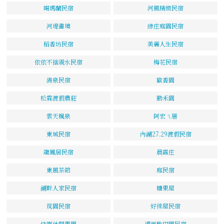
噶瑪蘭民宿
河風精緻民宿
河堤畫境
綠庄庭園民宿
稻香坊民宿
美麗人生民宿
依依不捨親水民宿
梅花民宿
清泉民宿
歐香園
松霖渡假農莊
勤禾園
雲天楓泉
阿宏ㄟ厝
東城民宿
內湖27.29渡假民宿
龍鳳居民宿
晨露庄
東風茶館
庭民宿
湖畔人家民宿
糖果屋
筑園民宿
好徠屋民宿
快樂休閒果園
遇而歡田園民宿