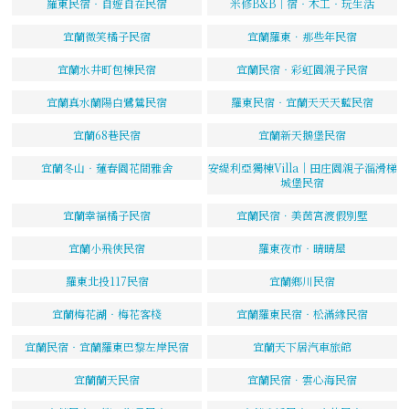
羅東民宿‧自遊自在民宿
米修B&B｜宿‧木工‧玩生活
宜蘭微笑橘子民宿
宜蘭羅東．那些年民宿
宜蘭水井町包棟民宿
宜蘭民宿‧彩虹園親子民宿
宜蘭真水蘭陽白鷺鷥民宿
羅東民宿‧宜蘭天天天藍民宿
宜蘭68巷民宿
宜蘭新天鵝堡民宿
宜蘭冬山‧蓮春園花間雅舍
安緹利亞獨棟Villa｜田庄園親子溜滑梯
城堡民宿
宜蘭幸福橘子民宿
宜蘭民宿．美茵宮渡假別墅
宜蘭小飛俠民宿
羅東夜市‧晴晴屋
羅東北投117民宿
宜蘭鄉川民宿
宜蘭梅花湖‧梅花客棧
宜蘭羅東民宿‧松滿緣民宿
宜蘭民宿‧宜蘭羅東巴黎左岸民宿
宜蘭天下居汽車旅館
宜蘭蘭天民宿
宜蘭民宿．雲心海民宿