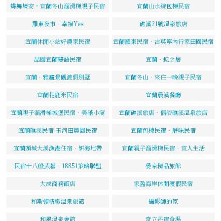
蝶舞境安・宜蘭冬山溜滑梯親子民宿
宜蘭山水綻包棟民宿
羅東夜市‧幸福Yes
礁溪21號溫泉旅店
宜蘭休閒小站好農家民宿
宜蘭羅東民宿．古莫寧內行家田園民宿
喆園宜蘭雙語民宿
宜蘭‧耘之居
宜蘭．雅廬景觀渡假別墅
宜蘭冬山‧來住一晚親子民宿
宜蘭花鹿米民宿
宜蘭晨溪餐廳
宜蘭親子溜滑梯城堡民宿．美滿小窩
宜蘭礁溪旅店‧偶浴礁溪溫泉旅店
宜蘭礁溪民宿-玉河田農園民宿
宜蘭包棟民宿‧厝味民宿
宜蘭頭城大溪漁港住宿‧妍海地帶
宜蘭親子溜滑梯民宿‧宜人生活
民宿十八般武藝‧18851策略聯盟
晏京精品旅館
大成商務飯店
家盈海岸休閒渡假民宿
和斯頓精緻溫泉旅館
攝影師的家
和風溫泉會館
奇立丹宿食湯