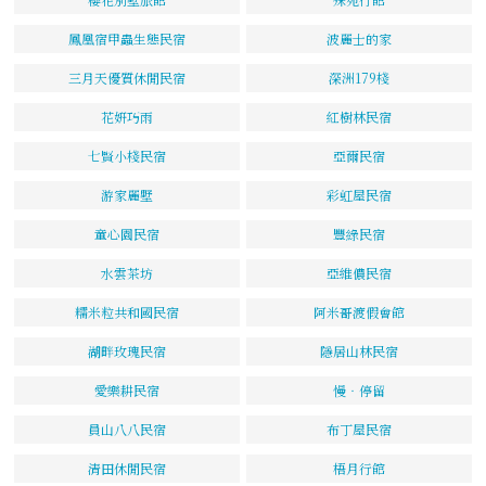
鳳凰宿甲蟲生態民宿
波麗士的家
三月天優質休閒民宿
深洲179棧
花姸巧雨
紅樹林民宿
七賢小棧民宿
亞爾民宿
游家麗墅
彩虹屋民宿
童心園民宿
豐綠民宿
水雲茶坊
亞維儂民宿
糯米粒共和國民宿
阿米哥渡假會館
湖畔玫瑰民宿
隱居山林民宿
愛樂耕民宿
慢‧停留
員山八八民宿
布丁屋民宿
清田休閒民宿
梧月行館