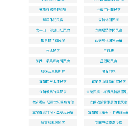
德隆行館渡假別墅
卡幄汀休閒民宿
璞居休閒民宿
森情休閒民宿
太平山‧部落山莊民宿
宜蘭逗點休閒民宿
觀景樓花園民宿
武荖坑休閒家民宿
吉緣民宿
玉荷塘
澎湖‧最美麗海灣民宿
星假期民宿
辰揚三星蔥抓餅
陽春口味
宜蘭四季水漾民宿
宜蘭冬山維瑜的家民宿
宜蘭禾風竹露民宿
宜蘭民宿．海灘風情渡假別
礁溪飯店,冠翔世紀溫泉會館
宜蘭礁溪雲湘居渡假民宿
宜蘭羅東箱根．亞蔓尼民宿
宜蘭羅東箱根．卡迪爾民
羅東和興居民宿
宜蘭巴黎鐵塔民宿