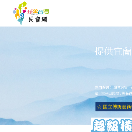
提供宜蘭
熱門查詢：
頭城民宿
,
宿
,
太平山民宿
,
梅花
☆ 國立傳統藝術