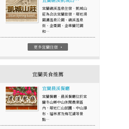
宜蘭礁溪凱城山…
宜蘭礁溪溫泉住宿‧凱城山
莊為合法宜蘭旅宿，鄰近湯
圍溝溫泉公園、礁溪溫泉
街、金棗園、金車蘭花園
和…
更多宜蘭住宿
arrow_right
宜蘭美食推薦
宜蘭晨溪餐廳
宜蘭餐廳‧晨溪餐廳位於宜
蘭冬山鄉中山休閒農業區
內，鄰近仁山苗圃、中山瀑
布、福林宮及梅花湖等景
點…