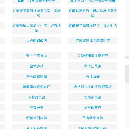
宜蘭．雅廬景觀渡假別墅
宜蘭冬山‧來住一晚親子民宿
宜蘭親子溜滑梯城堡民宿．美滿
宜蘭礁溪旅店‧偶浴礁溪溫泉旅
小窩
店
宜蘭頭城大溪漁港住宿‧妍海地
宜蘭親子溜滑梯民宿‧宜人生活
帶
大成商務飯店
家盈海岸休閒渡假民宿
奇立丹宿食湯
和斯頓精緻溫泉旅館
金城客棧
北成庄民宿
華王商務旅館
英仕山莊
福爾摩沙渡假會館
香格里拉冬山河渡假飯店
冬杉荷民宿
安農溪民宿
芯春民宿
埔里故事館
頭城休閒旅館
雪山溫泉會館
名人溫泉旅店
庄腳所在(宜蘭民宿)