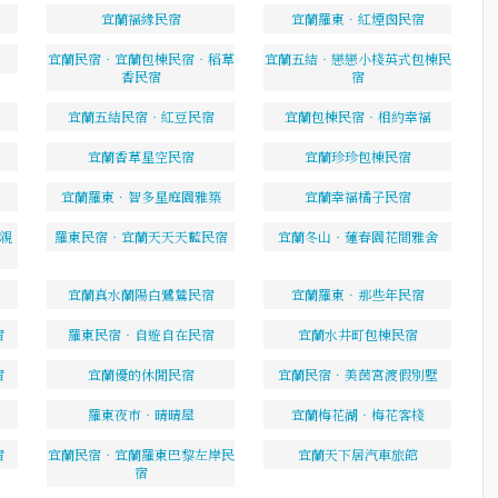
宜蘭福緣民宿
宜蘭羅東．紅煙囪民宿
宜蘭民宿‧宜蘭包棟民宿‧稻草
宜蘭五結‧戀戀小棧英式包棟民
香民宿
宿
宜蘭五結民宿‧紅豆民宿
宜蘭包棟民宿‧相約幸福
宜蘭香草星空民宿
宜蘭珍珍包棟民宿
宜蘭羅東．智多星庭園雅築
宜蘭幸福橘子民宿
園親
羅東民宿‧宜蘭天天天藍民宿
宜蘭冬山‧蓮春園花間雅舍
宜蘭真水蘭陽白鷺鷥民宿
宜蘭羅東．那些年民宿
宿
羅東民宿‧自遊自在民宿
宜蘭水井町包棟民宿
宿
宜蘭優的休閒民宿
宜蘭民宿．美茵宮渡假別墅
羅東夜市‧晴晴屋
宜蘭梅花湖‧梅花客棧
宿
宜蘭民宿‧宜蘭羅東巴黎左岸民
宜蘭天下居汽車旅館
宿