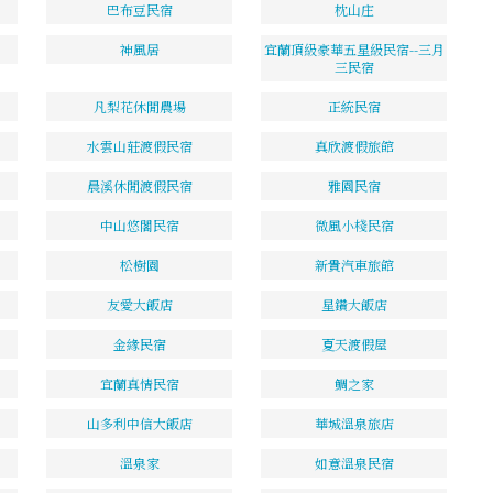
巴布豆民宿
枕山庄
神風居
宜蘭頂級豪華五星級民宿--三月
三民宿
凡梨花休閒農場
正統民宿
水雲山莊渡假民宿
真欣渡假旅館
晨溪休閒渡假民宿
雅園民宿
中山悠閣民宿
微風小棧民宿
松樹園
新貴汽車旅館
友愛大飯店
星鑽大飯店
金緣民宿
夏天渡假屋
宜蘭真情民宿
鯛之家
山多利中信大飯店
華城溫泉旅店
溫泉家
如意溫泉民宿