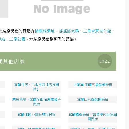
水蜻蜓民宿的景點有
槍櫃城遺址
、
搖搖洛克馬
、
三星青蔥文化館
、
車站
、
三星公園
、水蜻蜓民宿歡迎您的蒞臨。
蘭其他店家
1022
宜蘭住宿‧二水古月【官方網
小尾貓-宜蘭三星包棟民宿
站】
蝶舞境安・宜蘭冬山溜滑梯親子
宜蘭山水綻包棟民宿
民宿
宜蘭休閒小站好農家民宿
宜蘭羅東民宿．古莫寧內行家田
園民宿