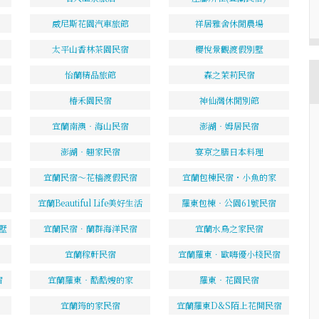
威尼斯花園汽車旅館
祥居雅舍休閒農場
太平山香林茶園民宿
櫻悅景觀渡假別墅
怡蘭精品旅館
森之茉莉民宿
椿禾園民宿
神仙灣休閒別館
宜蘭南澳‧海山民宿
澎湖‧姆居民宿
澎湖‧翹家民宿
宴京之膳日本料理
宜蘭民宿～花檣渡假民宿
宜蘭包棟民宿・小魚的家
宜蘭Beautiful Life美好生活
羅東包棟‧公園61號民宿
墅
宜蘭民宿．蘭群海洋民宿
宜蘭水鳥之家民宿
宜蘭稼軒民宿
宜蘭羅東．歐嗨優小棧民宿
宿
宜蘭羅東‧酷酷嫂的家
羅東‧花園民宿
宜蘭筠的家民宿
宜蘭羅東D&S陌上花開民宿