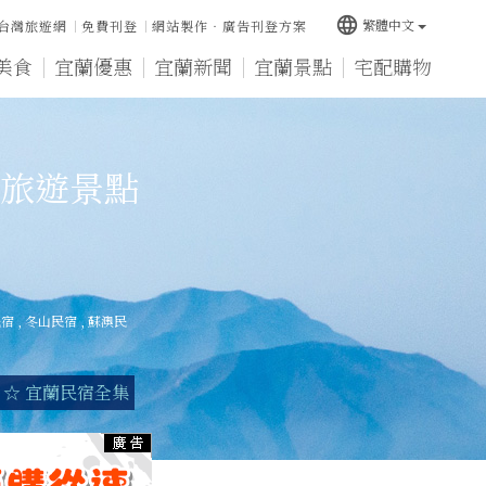
language
繁體中文
台灣旅遊網
免費刊登
網站製作‧廣告刊登方案
美食
宜蘭優惠
宜蘭新聞
宜蘭景點
宅配購物
旅遊景點
民宿
,
冬山民宿
,
蘇澳民
☆ 宜蘭民宿全集