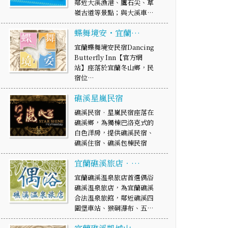
鄰近大溪漁港、鷹石尖、草
嶺古道等景點；與大溪車…
蝶舞境安・宜蘭…
宜蘭蝶舞境安民宿Dancing
Butterfly Inn【官方網
站】座落於宜蘭冬山鄉，民
宿位…
礁溪星嵐民宿
礁溪民宿‧星嵐民宿座落在
礁溪鄉，為獨棟巴洛克式的
白色洋房，提供礁溪民宿、
礁溪住宿、礁溪包棟民宿
宜蘭礁溪旅店‧…
宜蘭礁溪溫泉旅店首選偶浴
礁溪溫泉旅店，為宜蘭礁溪
合法溫泉旅館，鄰近礁溪四
圍堡車站、猴硐瀑布、五…