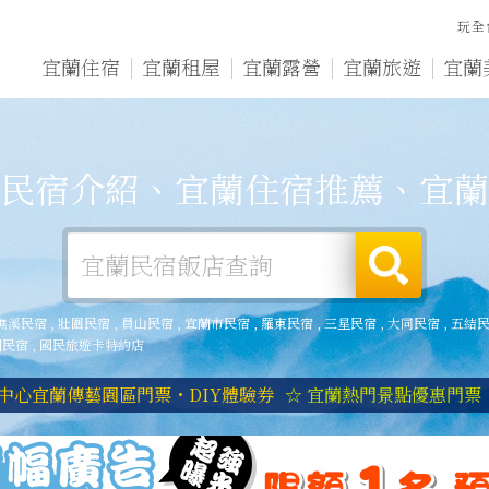
玩全
宜蘭住宿
宜蘭租屋
宜蘭露營
宜蘭旅遊
宜蘭
民宿介紹、宜蘭住宿推薦、宜蘭
礁溪民宿
,
壯圍民宿
,
員山民宿
,
宜蘭市民宿
,
羅東民宿
,
三星民宿
,
大同民宿
,
五結
湖民宿
,
國民旅遊卡特約店
中心宜蘭傳藝園區門票・DIY體驗券
☆ 宜蘭熱門景點優惠門票