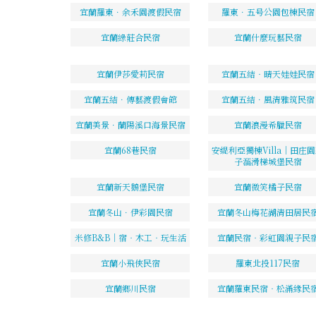
宜蘭羅東．余禾園渡假民宿
羅東．五号公園包棟民宿
宜蘭綠莊合民宿
宜蘭什麼玩藝民宿
宜蘭伊莎愛莉民宿
宜蘭五結‧晴天娃娃民宿
宜蘭五結．傳藝渡假會館
宜蘭五結．風清雅筑民宿
宜蘭美景．蘭陽溪口海景民宿
宜蘭浪漫希臘民宿
宜蘭68巷民宿
安緹利亞獨棟Villa｜田庄
子溜滑梯城堡民宿
宜蘭新天鵝堡民宿
宜蘭微笑橘子民宿
宜蘭冬山．伊彩園民宿
宜蘭冬山梅花湖清田居民
米修B&B｜宿‧木工‧玩生活
宜蘭民宿‧彩虹園親子民
宜蘭小飛俠民宿
羅東北投117民宿
宜蘭鄉川民宿
宜蘭羅東民宿‧松滿緣民