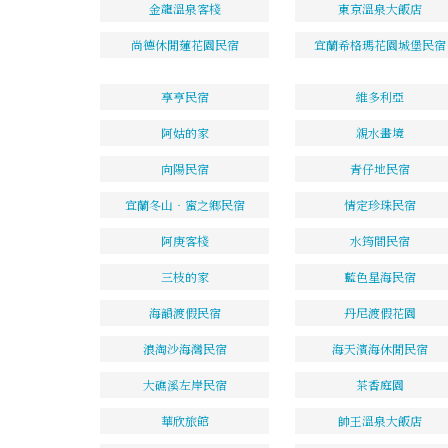
金龍溫泉客棧
東京溫泉大飯店
尚德休閒蓮花園民宿
宜蘭希格瑪花園城堡民宿
享亨民宿
維多利亞
阿姑的家
親水畫境
向陽民宿
青仔地民宿
宜蘭冬山‧蜜之鄉民宿
情定珍珠民宿
阿庚客棧
水筠間民宿
三枝的家
藍色星海民宿
海韻渡假民宿
丹尼渡假花園
浪淘沙海灣民宿
海天濱海休閒民宿
大礁溪左岸民宿
茶香庭園
華欣旅館
帥王溫泉大飯店