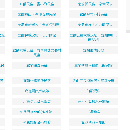
宜蘭民宿．雲心海民宿
宜蘭礁溪民宿‧家佳民宿
宜蘭員山．翠堤春曉民宿
宜蘭鄉村小棧民宿
宜蘭羅東新戀家主義渡假別墅
宜蘭羅東綠大地公園民宿
玫瑰
宜蘭包棟民宿‧貝兒的家
宜蘭五結包棟民宿‧宜蘭8號王
國B&B
宜蘭包棟民宿．布蕾頓法式鄉村
宜蘭風情民宿
民宿
東民
宜蘭隨園民宿
宜蘭傳遞幸福爵士館民宿
宿
宜蘭小鎮漫漫民宿
冬山河包棟民宿‧家園民宿
玫瑰園汽車旅館
伯斯飯店
川湯春天溫泉飯店
意大利溫泉汽車旅館
和風溫泉會館(礁溪館)
百雲雅舍
和風馥蜂溫泉旅館
溫沙堡汽車旅館