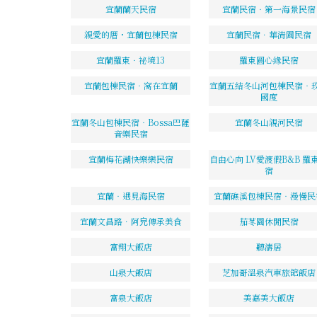
宜蘭蘭天民宿
宜蘭民宿‧第一海景民宿
親愛的厝・宜蘭包棟民宿
宜蘭民宿．華清園民宿
宜蘭羅東‧祕境13
羅東圓心緣民宿
宜蘭包棟民宿‧窩在宜蘭
宜蘭五結冬山河包棟民宿‧
國度
宜蘭冬山包棟民宿‧Bossa巴薩
宜蘭冬山親河民宿
音樂民宿
宜蘭梅花湖快樂樂民宿
自由心向 LV愛渡假B&B 羅
宿
宜蘭‧遇見海民宿
宜蘭礁溪包棟民宿‧漫慢民
宜蘭文昌路．阿皃傳承美食
茄苳園休閒民宿
富翔大飯店
聽濤居
山泉大飯店
芝加哥溫泉汽車旅館飯店
富泉大飯店
美嘉美大飯店