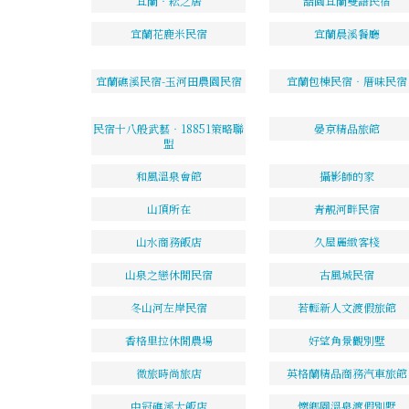
宜蘭‧耘之居
喆園宜蘭雙語民宿
宜蘭花鹿米民宿
宜蘭晨溪餐廳
宜蘭礁溪民宿-玉河田農園民宿
宜蘭包棟民宿‧厝味民宿
民宿十八般武藝‧18851策略聯
晏京精品旅館
盟
和風溫泉會館
攝影師的家
山頂所在
青靚河畔民宿
山水商務飯店
久屋麗緻客棧
山泉之戀休閒民宿
古風城民宿
冬山河左岸民宿
若輕新人文渡假旅館
香格里拉休閒農場
好望角景觀別墅
微旅時尚旅店
英格蘭精品商務汽車旅館
中冠礁溪大飯店
懷鄉園溫泉渡假別墅