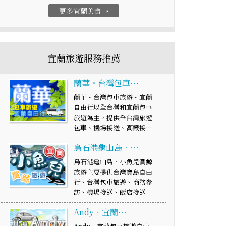
更多宜蘭美食
arrow_right
宜蘭旅遊服務推薦
蘭華・台灣包車…
蘭華・台灣包車旅遊・宜蘭
自由行以全台灣和宜蘭包車
旅遊為主，提供全台灣旅遊
包車、機場接送、高鐵接…
烏石港龜山島‧…
烏石港龜山島‧小魚兒賞鯨
旅遊主要提供台灣寶島自由
行、台灣包車旅遊、商務參
訪、機場接送、飯店接送…
Andy‧宜蘭…