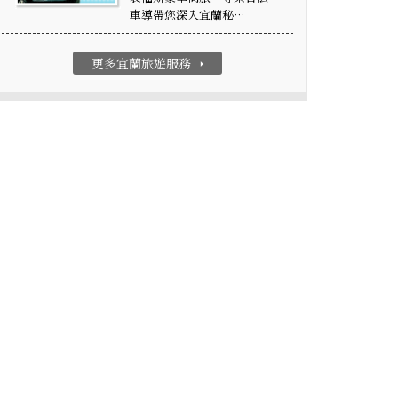
車導帶您深入宜蘭秘…
更多宜蘭旅遊服務
arrow_right