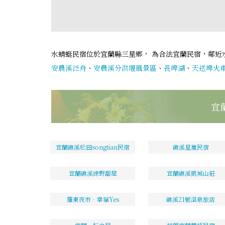
水蜻蜓民宿位於宜蘭縣三星鄉， 為合法宜蘭民宿，鄰近
安農溪泛舟
、
安農溪分洪堰風景區
、
長埤湖
、
天送埤火
宜
宜蘭礁溪松田songtian民宿
礁溪星嵐民宿
宜蘭礁溪綠野甜屋
宜蘭礁溪凱城山莊
羅東夜市‧幸福Yes
礁溪21號溫泉旅店