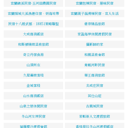
宜蘭礁溪民宿-玉河田農園民宿
宜蘭包棟民宿‧厝味民宿
宜蘭頭城大溪漁港住宿‧妍海地帶
宜蘭親子溜滑梯民宿‧宜人生活
民宿十八般武藝‧18851策略聯盟
晏京精品旅館
大成商務飯店
家盈海岸休閒渡假民宿
和斯頓精緻溫泉旅館
攝影師的家
奇立丹宿食湯
和風溫泉會館
山頂所在
青靚河畔民宿
久屋麗緻客棧
華王商務旅館
金城客棧
北成庄民宿
山水商務飯店
英仕山莊
山泉之戀休閒民宿
古風城民宿
冬山河左岸民宿
若輕新人文渡假旅館
福爾摩沙渡假會館
香格里拉冬山河渡假飯店