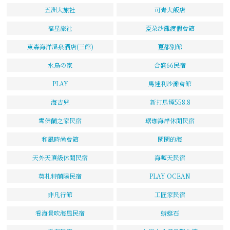
五洲大旅社
可青大飯店
福星旅社
夏朶沙灘渡假會館
東森海洋溫泉酒店(三館)
夏都別館
水鳥の家
合盛66民宿
PLAY
馬達利沙灘會館
海吉兒
新打馬煙558.8
雪佛蘭之家民宿
琚珈海岸休閒民宿
和風時尚會館
閑閑的海
天外天頂級休閒民宿
海藍天民宿
莫札特蘭陽民宿
PLAY OCEAN
非凡行館
工匠家民宿
看海景吹海風民宿
蜻蜓石