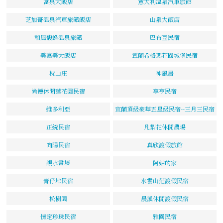
富泉大飯店
意大利溫泉汽車旅館
芝加哥溫泉汽車旅館飯店
山泉大飯店
和風馥蜂溫泉旅館
巴布豆民宿
美嘉美大飯店
宜蘭希格瑪花園城堡民宿
枕山庄
神風居
尚德休閒蓮花園民宿
享亨民宿
維多利亞
宜蘭頂級豪華五星級民宿--三月三民宿
正統民宿
凡梨花休閒農場
向陽民宿
真欣渡假旅館
親水畫境
阿姑的家
青仔地民宿
水雲山莊渡假民宿
松樹園
晨溪休閒渡假民宿
情定珍珠民宿
雅園民宿