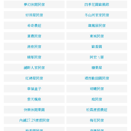
夢幻休閒民宿
四季花園歐風館
好徠屋民宿
冬山河家家民宿
希奇農莊
龍鳳居民宿
富農民宿
東城民宿
清泉民宿
歐香園
晴郁民宿
阿宏ㄟ厝
湖畔人家民宿
糖果屋
紅磚屋民宿
遇而歡田園民宿
幸福盒子
迎曦民宿
雲天楓泉
庭民宿
快樂休閒果園
松霖渡假農莊
內湖27.29渡假民宿
梅花民宿
柚香園民宿
南澳民宿