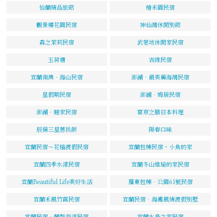
怡蘭精品旅館
椿禾園民宿
觀景樓花園民宿
神仙灣休閒別館
森之茉莉民宿
武荖坑休閒家民宿
玉荷塘
吉緣民宿
宜蘭南澳‧海山民宿
澎湖‧最美麗海灣民宿
星假期民宿
澎湖‧姆居民宿
澎湖‧翹家民宿
宴京之膳日本料理
辰揚三星蔥抓餅
陽春口味
宜蘭民宿～花檣渡假民宿
宜蘭包棟民宿・小魚的家
宜蘭四季水漾民宿
宜蘭冬山維瑜的家民宿
宜蘭Beautiful Life美好生活
羅東包棟‧公園61號民宿
宜蘭禾風竹露民宿
宜蘭民宿．海灘風情渡假別墅
宜蘭民宿．蘭群海洋民宿
宜蘭水鳥之家民宿