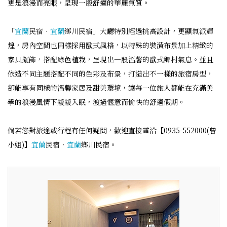
更是浪漫而亮眼，呈現一股舒適的華麗氣質。
「
宜蘭
民宿‧
宜蘭
鄉川民宿」大廳特別經過挑高設計，更顯氣派輝
煌，房內空間也同樣採用歐式風格，以特殊的裝潢布景加上精緻的
家具擺飾，搭配綠色植栽，呈現出一股溫馨的歐式鄉村氣息。並且
依造不同主題搭配不同的色彩及布景，打造出不一樣的旅宿房型，
卻能享有同樣的溫馨家居及甜美環境，讓每一位旅人都能在充滿美
學的浪漫風情下緩緩入眠，渡過愜意而愉快的舒適假期。
倘若您對旅途或行程有任何疑問，歡迎直接電洽【0935-552000(曾
小姐)】
宜蘭
民宿‧
宜蘭
鄉川民宿。