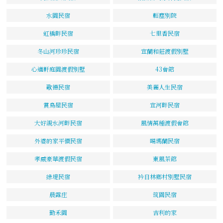
水園民宿
輕塵別院
虹橋畔民宿
七里香民宿
冬山河珍珍民宿
宜蘭和莊渡假別墅
心適軒庭園渡假別墅
43會館
歌德民宿
美麗人生民宿
賞鳥屋民宿
宜河畔民宿
大好親水河畔民宿
風情萬種渡假會館
外婆的家平價民宿
噶瑪蘭民宿
孝威豪華渡假民宿
東風茶館
綠堤民宿
衿日林鄉村別墅民宿
晨露庄
筑園民宿
勤禾園
吉利的家