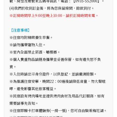
數、房型及帳號末五碼等資訊，電話：【0935-552000】。
(4)我們於收到訂金後，將為您保留房間，餘款到付。
※訂房時間早上9:00至晚上10:00，請於訂房時間來電。
【注意事項】
※住宿均附精緻養生早餐。
※請勿攜帶寵物入住。
※室內全面禁止菸酒、嚼檳榔。
※個人貴重物品請隨身攜帶並妥善保管，如有遺失恕不負
責。
※入住時請出示身分證件，以供登記，並請繳清餘額。
※為維護住宿安寧，晚間22：00過後請降低音量，勿大聲喧
嘩，避免影響其他旅客權益。
※民宿設有烤肉場地並提供烤肉食材及用品代訂服務，如有
需要請事先告知。
※住宿即贈卡打車體驗券(一房一張)，您可自由騎乘梅花湖。