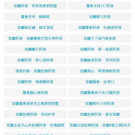
宜蘭民宿．美茵宮渡假別墅
羅東北投117民宿
羅東夜市‧晴晴屋
宜蘭鄉川民宿
宜蘭梅花湖‧梅花客棧
宜蘭羅東民宿‧松滿緣民宿
宜蘭民宿‧宜蘭羅東巴黎左岸民宿
宜蘭天下居汽車旅館
宜蘭蘭天民宿
宜蘭民宿‧第一海景民宿
宜蘭民宿．雲心海民宿
宜蘭礁溪民宿‧家佳民宿
親愛的厝・宜蘭包棟民宿
宜蘭員山．翠堤春曉民宿
宜蘭民宿．華清園民宿
宜蘭羅東‧祕境13
羅東圓心緣民宿
宜蘭羅東綠大地公園民宿
宜蘭羅東新戀家主義渡假別墅
宜蘭鄉村小棧民宿
宜蘭包棟民宿‧貝兒的家
宜蘭包棟民宿‧窩在宜蘭
宜蘭五結冬山河包棟民宿‧玫瑰國度
宜蘭五結包棟民宿‧宜蘭8號王國B&B