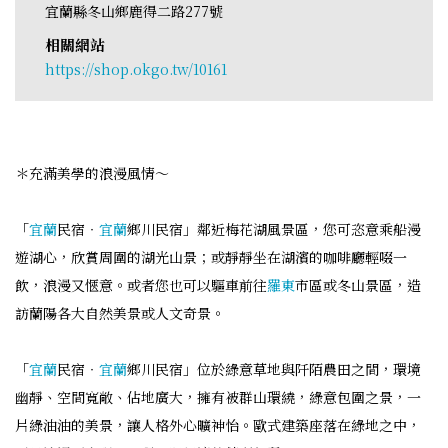
宜蘭縣冬山鄉鹿得二路277號
相關網站
https://shop.okgo.tw/10161
＊充滿美學的浪漫風情～
「
宜蘭
民宿‧
宜蘭
鄉川民宿」鄰近梅花湖風景區，您可恣意乘船漫
遊湖心，欣賞周圍的湖光山景；或靜靜坐在湖濱的咖啡廳輕啜一
飲，浪漫又愜意。或者您也可以驅車前往
羅東
市區或冬山景區，造
訪蘭陽各大自然美景或人文奇景。
「
宜蘭
民宿‧
宜蘭
鄉川民宿」位於綠意草地與阡陌農田之間，環境
幽靜、空間寬敞、佔地廣大，擁有被群山環繞，綠意包圍之景，一
片綠油油的美景，讓人格外心曠神怡。歐式建築座落在綠地之中，