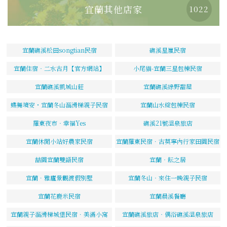
宜蘭其他店家
1022
宜蘭礁溪松田songtian民宿
礁溪星嵐民宿
宜蘭住宿‧二水古月【官方網站】
小尾貓-宜蘭三星包棟民宿
宜蘭礁溪凱城山莊
宜蘭礁溪綠野甜屋
蝶舞境安・宜蘭冬山溜滑梯親子民宿
宜蘭山水綻包棟民宿
羅東夜市‧幸福Yes
礁溪21號溫泉旅店
宜蘭休閒小站好農家民宿
宜蘭羅東民宿．古莫寧內行家田園民宿
喆園宜蘭雙語民宿
宜蘭‧耘之居
宜蘭．雅廬景觀渡假別墅
宜蘭冬山‧來住一晚親子民宿
宜蘭花鹿米民宿
宜蘭晨溪餐廳
宜蘭親子溜滑梯城堡民宿．美滿小窩
宜蘭礁溪旅店‧偶浴礁溪溫泉旅店