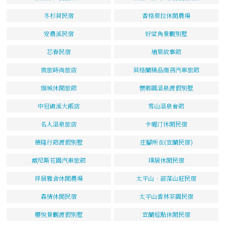
冬杉荷民宿
香格里拉休閒農場
安農溪民宿
好望角景觀別墅
芯春民宿
埔里故事館
微旅時尚旅店
英格蘭精品商務汽車旅館
頭城休閒旅館
懷鄉園溫泉渡假別墅
中冠礁溪大飯店
雪山溫泉會館
名人溫泉旅店
卡幄汀休閒民宿
德隆行館渡假別墅
庄腳所在(宜蘭民宿)
威尼斯花園汽車旅館
璞居休閒民宿
祥居雅舍休閒農場
太平山‧部落山莊民宿
森情休閒民宿
太平山香林茶園民宿
櫻悅景觀渡假別墅
宜蘭逗點休閒民宿