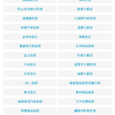
May的家歐式民宿
蘇澳大飯店
憧憬園民宿
大南澳汽車民宿
綠寶汽車旅館
星鑽大飯店
金和成旅社
華賓旅社
夏威夷汽車旅館
杜拜時尚戀館
金玉旅館
阡碩大飯店
天成旅社
超質家平價民宿
全美旅社
福郡大飯店
一加一旅館
歐遊精品旅館宜蘭分館
東光旅社
賓成精品商旅
福岡商務汽車旅館
天方夜譚旅館
慕夏精品旅館
蘭陽河畔居民宿