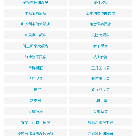
金桔村休閒農場
優雅民宿
華城溫泉旅店
正華陶藝休閒民宿
山多利中信大飯店
如意溫泉民宿
和風嘉一飯店
天隆大飯店
帥王溫泉大飯店
鄉下民宿
海邊渡假民宿
枕山春海
合群農莊
玉月圓民宿
八甲民宿
新花漾民宿
古憶庄
喜來登民宿
葫堤園
二哥ㄟ厝
大坑漁場
春風草堂
宜蘭千江映月民宿
靚綠新食宿主義
優勝美地音樂渡假民宿
光與影休閒民宿