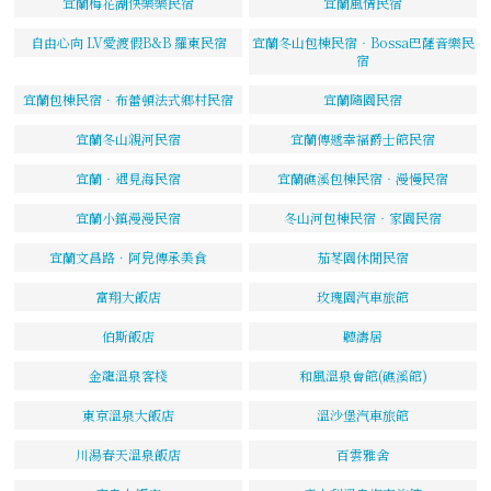
宜蘭梅花湖快樂樂民宿
宜蘭風情民宿
自由心向 LV愛渡假B&B 羅東民宿
宜蘭冬山包棟民宿‧Bossa巴薩音樂民
宿
宜蘭包棟民宿．布蕾頓法式鄉村民宿
宜蘭隨園民宿
宜蘭冬山親河民宿
宜蘭傳遞幸福爵士館民宿
宜蘭‧遇見海民宿
宜蘭礁溪包棟民宿‧漫慢民宿
宜蘭小鎮漫漫民宿
冬山河包棟民宿‧家園民宿
宜蘭文昌路．阿皃傳承美食
茄苳園休閒民宿
富翔大飯店
玫瑰園汽車旅館
伯斯飯店
聽濤居
金龍溫泉客棧
和風溫泉會館(礁溪館)
東京溫泉大飯店
溫沙堡汽車旅館
川湯春天溫泉飯店
百雲雅舍