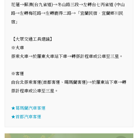
花蓮→蘇澳(台九省道)→冬山路三段→左轉台七丙省道 (中山
路→左轉梅花路→左轉鹿得二路→「宜蘭民宿‧宜蘭鄉川民
宿」
【大眾交通工具建議】
※火車
搭乘火車→於羅東火車站下車→轉搭計程車或公車至三星。
※客運
由台北搭乘客運(首都客運、噶瑪蘭客運)→於羅東站下車→轉
搭計程車或公車至三星。
★葛瑪蘭汽車客運
★首都汽車客運