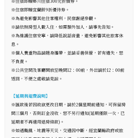
※住宿即贈鄉川住宿300元折價券。
※住宿即贈宜蘭餅9折優待券。
※為避免影響其他住客權利，民宿謝絕參觀。
※請依照房型人數入住，如需額外加人，請事先告知。
※為維護住宿安寧，請降低說話音量，避免影響其他旅客休
息。
※個人貴重物品請隨身攜帶，並請妥善保管，若有遺失，恕
不負責。
※公共空間及客廳開放至晚間12：00前，外出請於12：00前
返回，不便之處敬請見諒。
【延期與退費說明】
※匯款後若因故欲更改日期，請於2個星期前通知，可保留房
間三個月，否則訂金沒收、恕不另行通知(延期僅限一次，已
延期者不再適用退房條款)。
※如遇颱風、地震等天災，交通因中斷，經宜蘭縣政府或旅