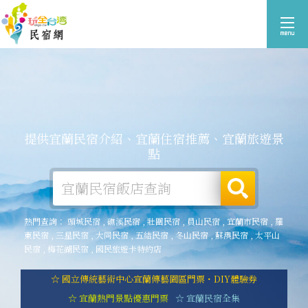
提供宜蘭民宿介紹、宜蘭住宿推薦、宜蘭旅遊景
點
熱門查詢：
頭城民宿
,
礁溪民宿
,
壯圍民宿
,
員山民宿
,
宜蘭市民宿
,
羅
東民宿
,
三星民宿
,
大同民宿
,
五結民宿
,
冬山民宿
,
蘇澳民宿
,
太平山
民宿
,
梅花湖民宿
,
國民旅遊卡特約店
☆ 國立傳統藝術中心宜蘭傳藝園區門票・DIY體驗券
☆ 宜蘭熱門景點優惠門票
☆ 宜蘭民宿全集