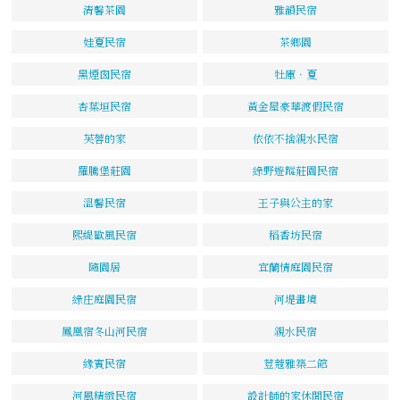
清馨茶園
雅韻民宿
娃夏民宿
茶鄉園
黑煙囪民宿
牡庫．夏
杏葉垣民宿
黃金屋豪華渡假民宿
芙蓉的家
依依不捨親水民宿
羅騰堡莊園
綠野遊蹤莊園民宿
溫馨民宿
王子與公主的家
熙緹歐風民宿
稻香坊民宿
隨園居
宜蘭情庭園民宿
綠庄庭園民宿
河堤畫境
鳳凰宿冬山河民宿
親水民宿
緣賓民宿
荳蔻雅築二館
河風精緻民宿
設計師的家休閒民宿