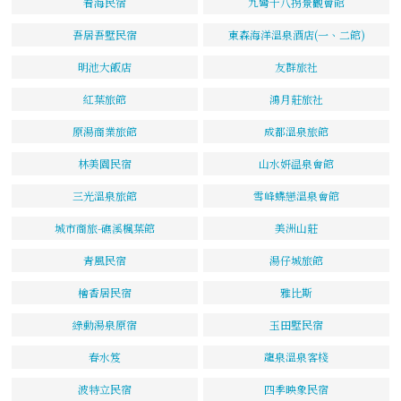
看海民宿
九彎十八拐景觀會館
吾居吾墅民宿
東森海洋溫泉酒店(一、二館)
明池大飯店
友群旅社
紅葉旅館
鴻月莊旅社
原湯商業旅館
成都溫泉旅館
林美園民宿
山水妍温泉會館
三光溫泉旅館
雪峰蝶戀溫泉會館
城市商旅-礁溪楓葉館
美洲山莊
青風民宿
湯仔城旅館
檜香居民宿
雅比斯
綠動湯泉原宿
玉田墅民宿
春水笈
龍泉溫泉客棧
波特立民宿
四季映象民宿