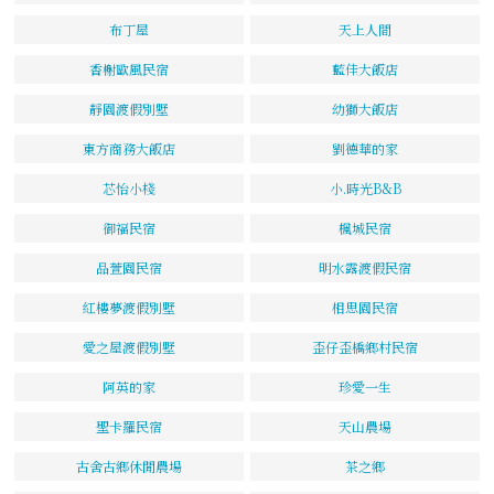
布丁屋
天上人間
香榭歐風民宿
藍佳大飯店
靜園渡假別墅
幼獅大飯店
東方商務大飯店
劉德華的家
芯怡小棧
小.時光B&B
御福民宿
楓城民宿
品萱園民宿
明水露渡假民宿
紅樓夢渡假別墅
相思園民宿
愛之屋渡假別墅
歪仔歪橋鄉村民宿
阿英的家
珍愛一生
聖卡羅民宿
天山農場
古舍古鄉休閒農場
茶之鄉