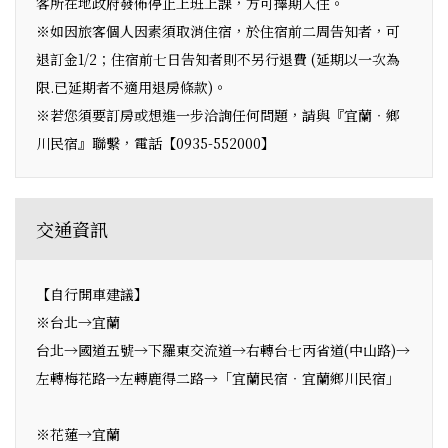
客所在地政府發佈停止上班上課，方可擇期入住。
※如因旅客個人因素須取消住宿，於住宿前二周告知者，可
退訂金1/2；住宿前七日告知者則不另行退費 (延期以一次為
限.已延期者不適用退房條款)。
※若您須要訂房或想進一步洽詢任何問題，請與『宜蘭‧鄉
川民宿』聯繫，電話【0935-552000】
交通資訊
【自行開車建議】
※台北→宜蘭
台北→國道五號→下羅東交流道→右轉台七丙省道(中山路)→
左轉梅花路→左轉鹿得二路→「宜蘭民宿‧宜蘭鄉川民宿」
※花蓮→宜蘭