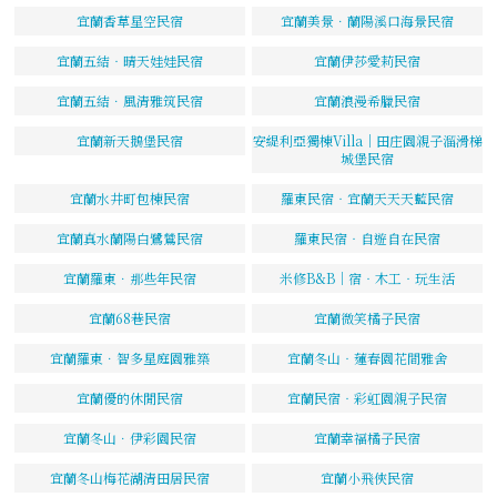
宜蘭香草星空民宿
宜蘭美景．蘭陽溪口海景民宿
宜蘭五結‧晴天娃娃民宿
宜蘭伊莎愛莉民宿
宜蘭五結．風清雅筑民宿
宜蘭浪漫希臘民宿
宜蘭新天鵝堡民宿
安緹利亞獨棟Villa｜田庄園親子溜滑梯
城堡民宿
宜蘭水井町包棟民宿
羅東民宿‧宜蘭天天天藍民宿
宜蘭真水蘭陽白鷺鷥民宿
羅東民宿‧自遊自在民宿
宜蘭羅東．那些年民宿
米修B&B｜宿‧木工‧玩生活
宜蘭68巷民宿
宜蘭微笑橘子民宿
宜蘭羅東．智多星庭園雅築
宜蘭冬山‧蓮春園花間雅舍
宜蘭優的休閒民宿
宜蘭民宿‧彩虹園親子民宿
宜蘭冬山．伊彩園民宿
宜蘭幸福橘子民宿
宜蘭冬山梅花湖清田居民宿
宜蘭小飛俠民宿