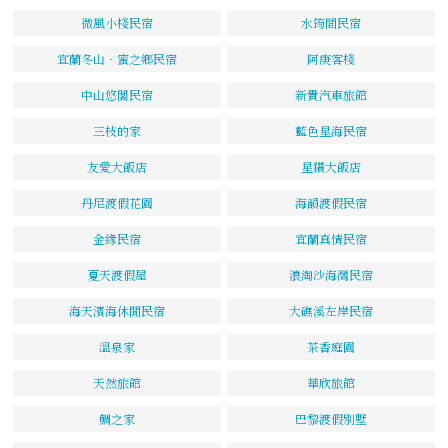
微風小棧民宿
水筠間民宿
宜蘭冬山‧蜜之鄉民宿
阿庚客棧
中山悠閣民宿
新貴汽車旅館
三枝的家
藍色星海民宿
友愛大飯店
星鑽大飯店
丹尼渡假花園
海韻渡假民宿
金緣民宿
宜蘭真情民宿
夏天渡假屋
浪淘沙海灣民宿
海天濱海休閒民宿
大礁溪左岸民宿
溫泉家
茶香庭園
天然旅館
華欣旅館
鯛之家
巴黎渡假別墅